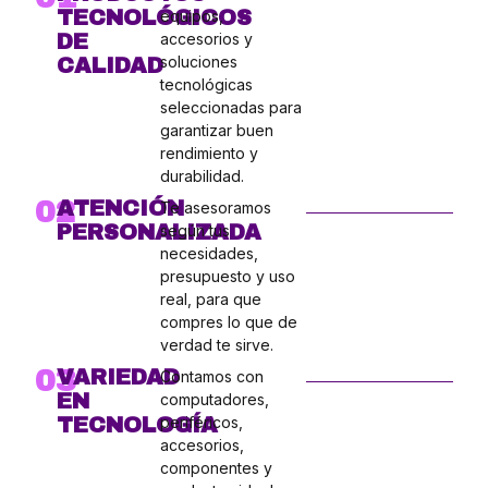
TECNOLÓGICOS
equipos,
DE
accesorios y
soluciones
CALIDAD
tecnológicas
seleccionadas para
garantizar buen
rendimiento y
durabilidad.
02
ATENCIÓN
Te asesoramos
PERSONALIZADA
según tus
necesidades,
presupuesto y uso
real, para que
compres lo que de
verdad te sirve.
03
VARIEDAD
Contamos con
EN
computadores,
TECNOLOGÍA
periféricos,
accesorios,
componentes y