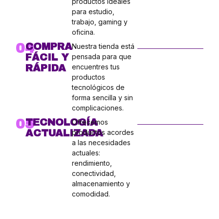
productos ideales
para estudio,
trabajo, gaming y
oficina.
04
COMPRA
Nuestra tienda está
FÁCIL Y
pensada para que
RÁPIDA
encuentres tus
productos
tecnológicos de
forma sencilla y sin
complicaciones.
05
TECNOLOGÍA
Ofrecemos
ACTUALIZADA
productos acordes
a las necesidades
actuales:
rendimiento,
conectividad,
almacenamiento y
comodidad.