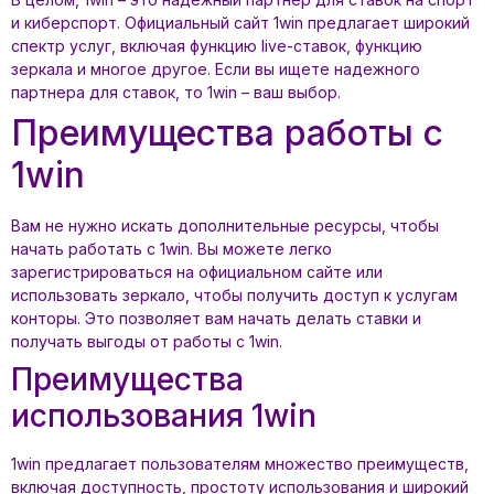
и киберспорт. Официальный сайт 1win предлагает широкий
спектр услуг, включая функцию live-ставок, функцию
зеркала и многое другое. Если вы ищете надежного
партнера для ставок, то 1win – ваш выбор.
Преимущества работы с
1win
Вам не нужно искать дополнительные ресурсы, чтобы
начать работать с 1win. Вы можете легко
зарегистрироваться на официальном сайте или
использовать зеркало, чтобы получить доступ к услугам
конторы. Это позволяет вам начать делать ставки и
получать выгоды от работы с 1win.
Преимущества
использования 1win
1win предлагает пользователям множество преимуществ,
включая доступность, простоту использования и широкий