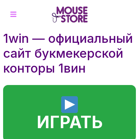
1win — официальный
сайт букмекерской
конторы 1вин
ИГРАТЬ