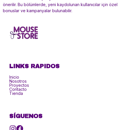
önerilir. Bu bölümlerde, yeni kaydolunan kullanıcılar için özel
bonuslar ve kampanyalar bulunabilir.
LINKS RAPIDOS
Inicio
Nosotros
Proyectos
Contacto
Tienda
SÍGUENOS