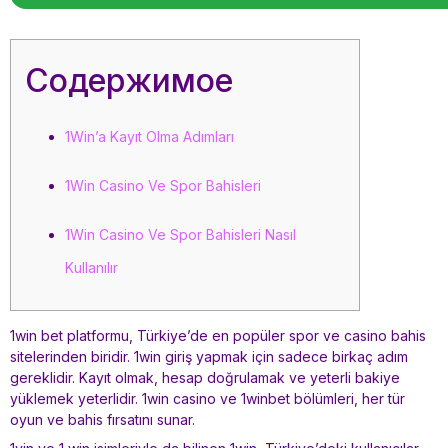
Содержимое
1Win’a Kayıt Olma Adımları
1Win Casino Ve Spor Bahisleri
1Win Casino Ve Spor Bahisleri Nasıl
Kullanılır
1win bet platformu, Türkiye’de en popüler spor ve casino bahis
sitelerinden biridir. 1win giriş yapmak için sadece birkaç adım
gereklidir. Kayıt olmak, hesap doğrulamak ve yeterli bakiye
yüklemek yeterlidir. 1win casino ve 1winbet bölümleri, her tür
oyun ve bahis fırsatını sunar.