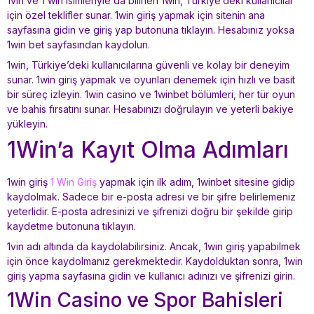
1vin ve 1 win isimleriyle da bilinen 1win, Türkiye’deki kullanıcılar
için özel teklifler sunar. 1win giriş yapmak için sitenin ana
sayfasına gidin ve giriş yap butonuna tıklayın. Hesabınız yoksa
1win bet sayfasından kaydolun.
1win, Türkiye’deki kullanıcılarına güvenli ve kolay bir deneyim
sunar. 1win giriş yapmak ve oyunları denemek için hızlı ve basit
bir süreç izleyin. 1win casino ve 1winbet bölümleri, her tür oyun
ve bahis fırsatını sunar. Hesabınızı doğrulayın ve yeterli bakiye
yükleyin.
1Win’a Kayıt Olma Adımları
1win giriş
1 Win Giriş
yapmak için ilk adım, 1winbet sitesine gidip
kaydolmak. Sadece bir e-posta adresi ve bir şifre belirlemeniz
yeterlidir. E-posta adresinizi ve şifrenizi doğru bir şekilde girip
kaydetme butonuna tıklayın.
1vin adı altında da kaydolabilirsiniz. Ancak, 1win giriş yapabilmek
için önce kaydolmanız gerekmektedir. Kaydolduktan sonra, 1win
giriş yapma sayfasına gidin ve kullanıcı adınızı ve şifrenizi girin.
1Win Casino ve Spor Bahisleri