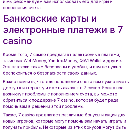
и мы рекомендуем вам использовать его для игры и
пополнения счета.
Банковские карты и
электронные платежи в 7
casino
Кроме того, 7 casino предлагает электронные платежи,
такие как WebMoney, Yandex.Money, QIWI Wallet и другие.
Эти платежи также безопасны и удобны, и вам не нужно
беспокоиться о безопасности своих данных.
Важно помнить, что для пополнения счета вам нужно иметь
доступ к интернету и иметь аккаунт в 7 casino. Если у вас
возникнут проблемы с пополнением счета, вы можете
обратиться к поддержке 7 casino, которая будет рада
помочь вам в решении этой проблемы.
Также, 7 casino предлагает различные бонусы и акции для
новых игроков, которые могут помочь вам начать играть и
получать прибыль. Некоторые из этих бонусов могут быть