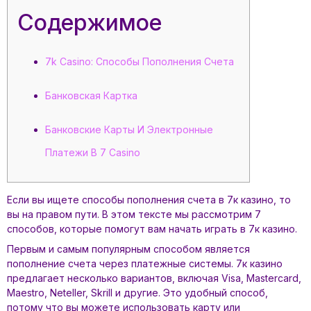
Содержимое
7k Casino: Способы Пополнения Счета
Банковская Картка
Банковские Карты И Электронные
Платежи В 7 Casino
Если вы ищете способы пополнения счета в 7к казино, то
вы на правом пути. В этом тексте мы рассмотрим 7
способов, которые помогут вам начать играть в 7к казино.
Первым и самым популярным способом является
пополнение счета через платежные системы. 7к казино
предлагает несколько вариантов, включая Visa, Mastercard,
Maestro, Neteller, Skrill и другие. Это удобный способ,
потому что вы можете использовать карту или