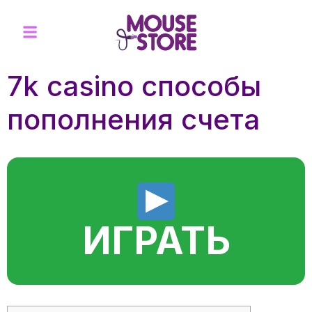
7k casino способы
пополнения счета
ИГРАТЬ