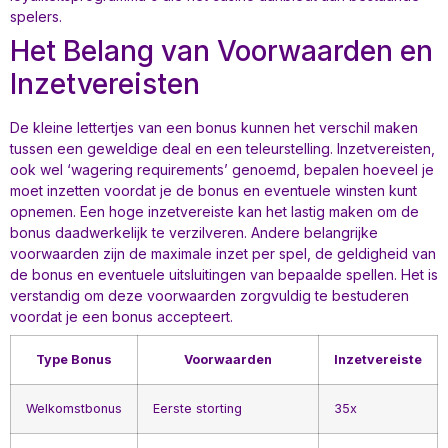
spelers.
Het Belang van Voorwaarden en
Inzetvereisten
De kleine lettertjes van een bonus kunnen het verschil maken
tussen een geweldige deal en een teleurstelling. Inzetvereisten,
ook wel ‘wagering requirements’ genoemd, bepalen hoeveel je
moet inzetten voordat je de bonus en eventuele winsten kunt
opnemen. Een hoge inzetvereiste kan het lastig maken om de
bonus daadwerkelijk te verzilveren. Andere belangrijke
voorwaarden zijn de maximale inzet per spel, de geldigheid van
de bonus en eventuele uitsluitingen van bepaalde spellen. Het is
verstandig om deze voorwaarden zorgvuldig te bestuderen
voordat je een bonus accepteert.
Type Bonus
Voorwaarden
Inzetvereiste
Welkomstbonus
Eerste storting
35x