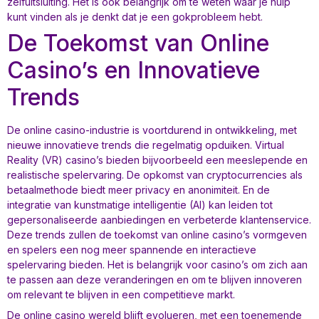
zelfuitsluiting. Het is ook belangrijk om te weten waar je hulp
kunt vinden als je denkt dat je een gokprobleem hebt.
De Toekomst van Online
Casino’s en Innovatieve
Trends
De online casino-industrie is voortdurend in ontwikkeling, met
nieuwe innovatieve trends die regelmatig opduiken. Virtual
Reality (VR) casino’s bieden bijvoorbeeld een meeslepende en
realistische spelervaring. De opkomst van cryptocurrencies als
betaalmethode biedt meer privacy en anonimiteit. En de
integratie van kunstmatige intelligentie (AI) kan leiden tot
gepersonaliseerde aanbiedingen en verbeterde klantenservice.
Deze trends zullen de toekomst van online casino’s vormgeven
en spelers een nog meer spannende en interactieve
spelervaring bieden. Het is belangrijk voor casino’s om zich aan
te passen aan deze veranderingen en om te blijven innoveren
om relevant te blijven in een competitieve markt.
De online casino wereld blijft evolueren, met een toenemende