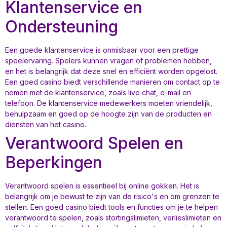
Klantenservice en
Ondersteuning
Een goede klantenservice is onmisbaar voor een prettige
speelervaring. Spelers kunnen vragen of problemen hebben,
en het is belangrijk dat deze snel en efficiënt worden opgelost.
Een goed casino biedt verschillende manieren om contact op te
nemen met de klantenservice, zoals live chat, e-mail en
telefoon. De klantenservice medewerkers moeten vriendelijk,
behulpzaam en goed op de hoogte zijn van de producten en
diensten van het casino.
Verantwoord Spelen en
Beperkingen
Verantwoord spelen is essentieel bij online gokken. Het is
belangrijk om je bewust te zijn van de risico's en om grenzen te
stellen. Een goed casino biedt tools en functies om je te helpen
verantwoord te spelen, zoals stortingslimieten, verlieslimieten en