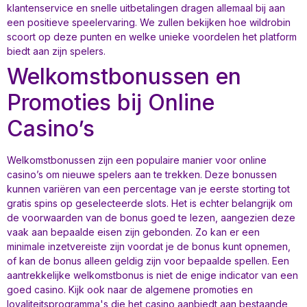
klantenservice en snelle uitbetalingen dragen allemaal bij aan
een positieve speelervaring. We zullen bekijken hoe
wildrobin
scoort op deze punten en welke unieke voordelen het platform
biedt aan zijn spelers.
Welkomstbonussen en
Promoties bij Online
Casino’s
Welkomstbonussen zijn een populaire manier voor online
casino’s om nieuwe spelers aan te trekken. Deze bonussen
kunnen variëren van een percentage van je eerste storting tot
gratis spins op geselecteerde slots. Het is echter belangrijk om
de voorwaarden van de bonus goed te lezen, aangezien deze
vaak aan bepaalde eisen zijn gebonden. Zo kan er een
minimale inzetvereiste zijn voordat je de bonus kunt opnemen,
of kan de bonus alleen geldig zijn voor bepaalde spellen. Een
aantrekkelijke welkomstbonus is niet de enige indicator van een
goed casino. Kijk ook naar de algemene promoties en
loyaliteitsprogramma's die het casino aanbiedt aan bestaande