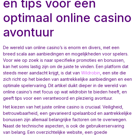
en tips voor een
optimaal online casino
avontuur
De wereld van online casino’s is enorm en divers, met een
breed scala aan aanbiedingen en mogelijkheden voor spelers.
Voor wie op zoek is naar specifieke promoties en bonussen,
kan het soms lastig zijn om de juiste te vinden. Een platform dat
steeds meer aandacht krijgt, is dat van
Wildrobin
, een site die
zich richt op het bieden van aantrekkelijke aanbiedingen en een
optimale spelervaring. Dit artikel duikt dieper in de wereld van
online casino’s met focus op wat
wildrobin
te bieden heeft, en
geeft tips voor een verantwoord en plezierig avontuur.
Het kiezen van het juiste online casino is cruciaal. Veiligheid,
betrouwbaarheid, een gevarieerd spelaanbod en aantrekkelijke
bonussen zijn allemaal belangrijke factoren om te overwegen.
Naast de technische aspecten, is ook de gebruikerservaring
van belang. Een overzichtelijke website, een goede