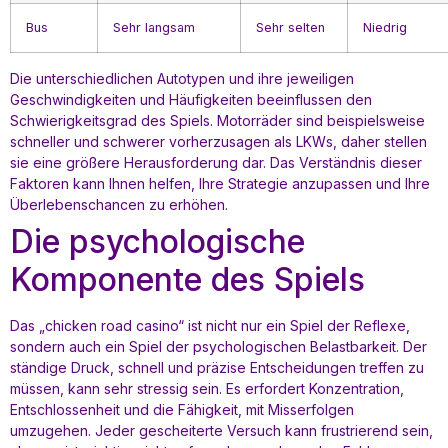
Bus
Sehr langsam
Sehr selten
Niedrig
Die unterschiedlichen Autotypen und ihre jeweiligen
Geschwindigkeiten und Häufigkeiten beeinflussen den
Schwierigkeitsgrad des Spiels. Motorräder sind beispielsweise
schneller und schwerer vorherzusagen als LKWs, daher stellen
sie eine größere Herausforderung dar. Das Verständnis dieser
Faktoren kann Ihnen helfen, Ihre Strategie anzupassen und Ihre
Überlebenschancen zu erhöhen.
Die psychologische
Komponente des Spiels
Das „chicken road casino“ ist nicht nur ein Spiel der Reflexe,
sondern auch ein Spiel der psychologischen Belastbarkeit. Der
ständige Druck, schnell und präzise Entscheidungen treffen zu
müssen, kann sehr stressig sein. Es erfordert Konzentration,
Entschlossenheit und die Fähigkeit, mit Misserfolgen
umzugehen. Jeder gescheiterte Versuch kann frustrierend sein,