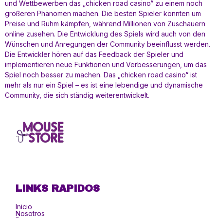
und Wettbewerben das „chicken road casino“ zu einem noch
größeren Phänomen machen. Die besten Spieler könnten um
Preise und Ruhm kämpfen, während Millionen von Zuschauern
online zusehen. Die Entwicklung des Spiels wird auch von den
Wünschen und Anregungen der Community beeinflusst werden.
Die Entwickler hören auf das Feedback der Spieler und
implementieren neue Funktionen und Verbesserungen, um das
Spiel noch besser zu machen. Das „chicken road casino“ ist
mehr als nur ein Spiel – es ist eine lebendige und dynamische
Community, die sich ständig weiterentwickelt.
LINKS RAPIDOS
Inicio
Nosotros