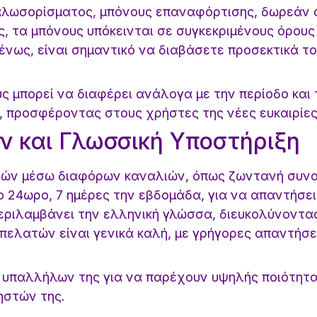
λωσορίσματος, μπόνους επαναφόρτισης, δωρεάν σ
, τα μπόνους υπόκεινται σε συγκεκριμένους όρους
ένως, είναι σημαντικό να διαβάσετε προσεκτικά το
 μπορεί να διαφέρει ανάλογα με την περίοδο και 
, προσφέροντας στους χρήστες της νέες ευκαιρίες
 και Γλωσσική Υποστήριξη
ών μέσω διαφόρων καναλιών, όπως ζωντανή συνομι
ο 24ωρο, 7 ημέρες την εβδομάδα, για να απαντήσει
ριλαμβάνει την ελληνική γλώσσα, διευκολύνοντας
 πελατών είναι γενικά καλή, με γρήγορες απαντήσε
ν υπαλλήλων της για να παρέχουν υψηλής ποιότητ
ηστών της.