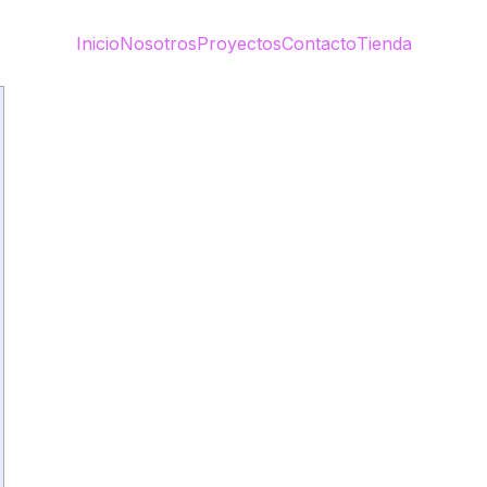
Inicio
Nosotros
Proyectos
Contacto
Tienda