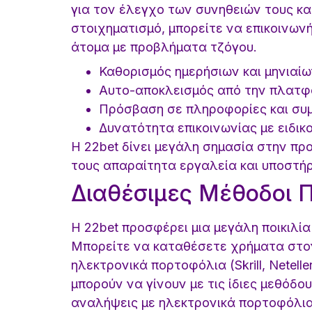
για τον έλεγχο των συνηθειών τους κα
στοιχηματισμό, μπορείτε να επικοινων
άτομα με προβλήματα τζόγου.
Καθορισμός ημερήσιων και μηνιαίω
Αυτο-αποκλεισμός από την πλατφ
Πρόσβαση σε πληροφορίες και συμ
Δυνατότητα επικοινωνίας με ειδικο
Η 22bet δίνει μεγάλη σημασία στην π
τους απαραίτητα εργαλεία και υποστήρ
Διαθέσιμες Μέθοδοι 
Η 22bet προσφέρει μια μεγάλη ποικιλ
Μπορείτε να καταθέσετε χρήματα στον 
ηλεκτρονικά πορτοφόλια (Skrill, Netell
μπορούν να γίνουν με τις ίδιες μεθόδ
αναλήψεις με ηλεκτρονικά πορτοφόλια 