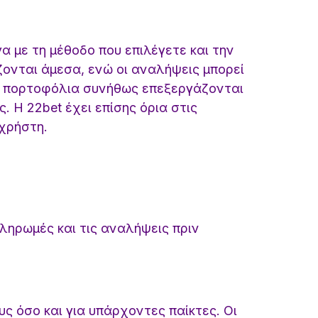
 με τη μέθοδο που επιλέγετε και την
ζονται άμεσα, ενώ οι αναλήψεις μπορεί
κά πορτοφόλια συνήθως επεξεργάζονται
 Η 22bet έχει επίσης όρια στις
 χρήστη.
πληρωμές και τις αναλήψεις πριν
ς όσο και για υπάρχοντες παίκτες. Οι