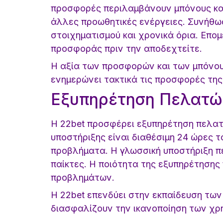
προσφορές περιλαμβάνουν μπόνους κα
άλλες προωθητικές ενέργειες. Συνήθως
στοιχηματισμού και χρονικά όρια. Επομ
προσφοράς πριν την αποδεχτείτε.
Η αξία των προσφορών και των μπόνους
ενημερώνει τακτικά τις προσφορές της
Εξυπηρέτηση Πελατών
Η 22bet προσφέρει εξυπηρέτηση πελατ
υποστήριξης είναι διαθέσιμη 24 ώρες τ
προβλήματα. Η γλωσσική υποστήριξη πε
παίκτες. Η ποιότητα της εξυπηρέτησης
προβλημάτων.
Η 22bet επενδύει στην εκπαίδευση τω
διασφαλίζουν την ικανοποίηση των χρ