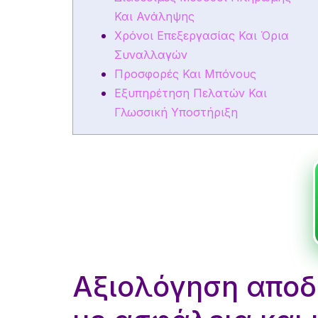
Και Ανάληψης
Χρόνοι Επεξεργασίας Και Όρια
Συναλλαγών
Προσφορές Και Μπόνους
Εξυπηρέτηση Πελατών Και
Γλωσσική Υποστήριξη
Αξιολόγηση αποδό