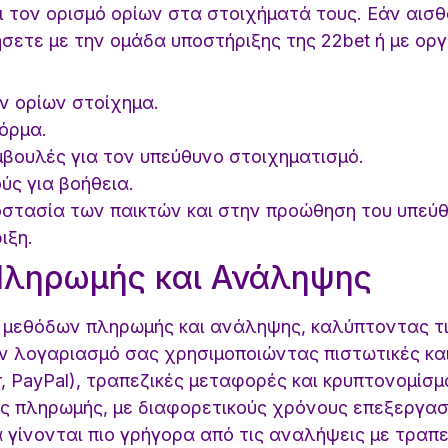
ι τον ορισμό ορίων στα στοιχήματά τους. Εάν αισ
ήσετε με την ομάδα υποστήριξης της 22bet ή με ο
ν ορίων στοίχημα.
όρμα.
βουλές για τον υπεύθυνο στοιχηματισμό.
ύς για βοήθεια.
ροστασία των παικτών και στην προώθηση του υπε
ιξη.
Πληρωμής και Ανάληψης
ία μεθόδων πληρωμής και ανάληψης, καλύπτοντας 
λογαριασμό σας χρησιμοποιώντας πιστωτικές και χ
er, PayPal), τραπεζικές μεταφορές και κρυπτονομίσμ
ους πληρωμής, με διαφορετικούς χρόνους επεξεργασ
γίνονται πιο γρήγορα από τις αναλήψεις με τραπε