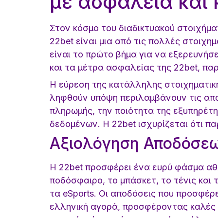
με ασφάλεια και
Στον κόσμο του διαδικτυακού στοιχήμα
22bet είναι μια από τις πολλές στοιχη
είναι το πρώτο βήμα για να εξερευνήσε
και τα μέτρα ασφαλείας της 22bet, πα
Η εύρεση της κατάλληλης στοιχηματική
ληφθούν υπόψη περιλαμβάνουν τις αποδ
πληρωμής, την ποιότητα της εξυπηρέτ
δεδομένων. Η 22bet ισχυρίζεται ότι π
Αξιολόγηση Αποδόσεω
Η 22bet προσφέρει ένα ευρύ φάσμα αθ
ποδόσφαιρο, το μπάσκετ, το τένις και 
τα eSports. Οι αποδόσεις που προσφέρε
ελληνική αγορά, προσφέροντας καλές ε