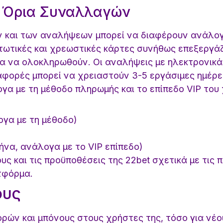
ι Όρια Συναλλαγών
 και των αναλήψεων μπορεί να διαφέρουν ανάλογα
ιστωτικές και χρεωστικές κάρτες συνήθως επεξεργά
για να ολοκληρωθούν. Οι αναλήψεις με ηλεκτρονι
φορές μπορεί να χρειαστούν 3-5 εργάσιμες ημέρες.
γα με τη μέθοδο πληρωμής και το επίπεδο VIP του
ογα με τη μέθοδο)
ήνα, ανάλογα με το VIP επίπεδο)
υς και τις προϋποθέσεις της 22bet σχετικά με τις 
τφόρμα.
ους
ρών και μπόνους στους χρήστες της, τόσο για νέου