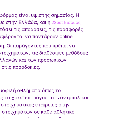
φόρμας είναι υψίστης σημασίας. Η
ους στην Ελλάδα, και η
22bet Εισοδος
τάσει τις αποδόσεις, τις προσφορές
αφέρονται να ποντάρουν online.
ση. Οι παράγοντες που πρέπει να
τοιχημάτων, τις διαθέσιμες μεθόδους
αλλαγών και των προσωπικών
 στις προσδοκίες.
ημοφιλή αθλήματα όπως το
ς το χόκεϊ επί πάγου, το χάντμπολ και
 στοιχηματικές εταιρείες στην
ν στοιχημάτων σε κάθε αθλητικό