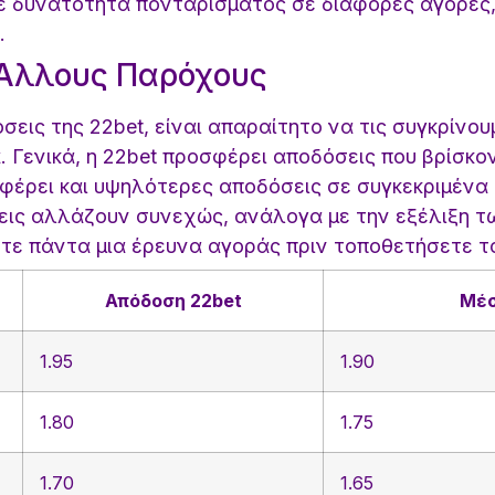
με δυνατότητα πονταρίσματος σε διάφορες αγορές,
.
 Άλλους Παρόχους
όσεις της 22bet, είναι απαραίτητο να τις συγκρίν
 Γενικά, η 22bet προσφέρει αποδόσεις που βρίσκο
φέρει και υψηλότερες αποδόσεις σε συγκεκριμένα 
σεις αλλάζουν συνεχώς, ανάλογα με την εξέλιξη τ
ετε πάντα μια έρευνα αγοράς πριν τοποθετήσετε τ
Απόδοση 22bet
Μέσ
1.95
1.90
1.80
1.75
1.70
1.65