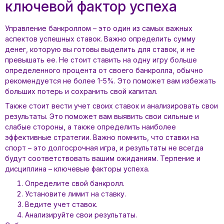
ключевой фактор успеха
Управление банкроллом – это один из самых важных
аспектов успешных ставок. Важно определить сумму
денег, которую вы готовы выделить для ставок, и не
превышать ее. Не стоит ставить на одну игру больше
определенного процента от своего банкролла, обычно
рекомендуется не более 1-5%. Это поможет вам избежать
больших потерь и сохранить свой капитал.
Также стоит вести учет своих ставок и анализировать свои
результаты. Это поможет вам выявить свои сильные и
слабые стороны, а также определить наиболее
эффективные стратегии. Важно помнить, что ставки на
спорт – это долгосрочная игра, и результаты не всегда
будут соответствовать вашим ожиданиям. Терпение и
дисциплина – ключевые факторы успеха.
Определите свой банкролл.
Установите лимит на ставку.
Ведите учет ставок.
Анализируйте свои результаты.