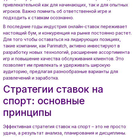
привлекательной как для начинающих, так и для опытных
игроков. Важно помнить об ответственной игре и
подходить к ставкам осознанно.
В последние годы индустрия онлайн-ставок переживает
настоящий бум, и конкуренция на рынке постоянно растет.
Для того чтобы оставаться на лидирующих позициях,
такие компании, как Parimatch, активно инвестируют в
разработку новых технологий, расширение ассортимента
игр и повышение качества обслуживания клиентов. Это
позволяет им привлекать и удерживать широкую
аудиторию, предлагая разнообразные варианты для
развлечений и заработка.
Стратегии ставок на
спорт: основные
принципы
Эффективная стратегия ставок на спорт – это не просто
удача, а результат анализа, планирования и дисциплины.