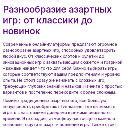
Разнообразие азартных
игр: от классики до
новинок
Современные онлайн-платформы предлагают огромное
разнообразие азартных игр, способных удовлетворить
любой вкус. От классических слотов и рулетки до
инновационных игр с захватывающим сюжетом и графикой
– каждый найдет что-то для себя. Важно выбирать игры,
которые соответствуют вашим предпочтениям и уровню
опыта. Не стоит сразу же начинать с сложных игр,
требующих глубоких знаний и навыков. Начните с простых
вариантов и постепенно переходите к более сложным.
Помимо традиционных азартных игр, все большую
популярность приобретают live-казино, где вы можете
играть с настоящими дилерами в режиме реального
времени. Это создает атмосферу настоящего казино и
позволяет ощутить азарт и волнение игры. Также стоит