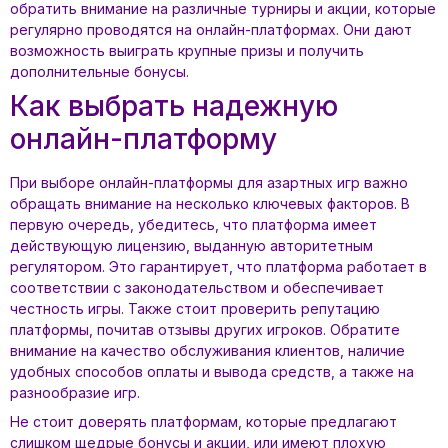
обратить внимание на различные турниры и акции, которые
регулярно проводятся на онлайн-платформах. Они дают
возможность выиграть крупные призы и получить
дополнительные бонусы.
Как выбрать надежную
онлайн-платформу
При выборе онлайн-платформы для азартных игр важно
обращать внимание на несколько ключевых факторов. В
первую очередь, убедитесь, что платформа имеет
действующую лицензию, выданную авторитетным
регулятором. Это гарантирует, что платформа работает в
соответствии с законодательством и обеспечивает
честность игры. Также стоит проверить репутацию
платформы, почитав отзывы других игроков. Обратите
внимание на качество обслуживания клиентов, наличие
удобных способов оплаты и вывода средств, а также на
разнообразие игр.
Не стоит доверять платформам, которые предлагают
слишком щедрые бонусы и акции, или имеют плохую