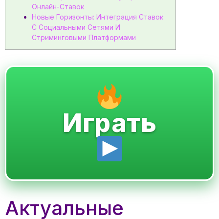
Онлайн-Ставок
Новые Горизонты: Интеграция Ставок
С Социальными Сетями И
Стриминговыми Платформами
Играть
Актуальные