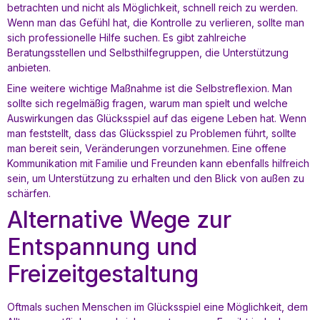
betrachten und nicht als Möglichkeit, schnell reich zu werden.
Wenn man das Gefühl hat, die Kontrolle zu verlieren, sollte man
sich professionelle Hilfe suchen. Es gibt zahlreiche
Beratungsstellen und Selbsthilfegruppen, die Unterstützung
anbieten.
Eine weitere wichtige Maßnahme ist die Selbstreflexion. Man
sollte sich regelmäßig fragen, warum man spielt und welche
Auswirkungen das Glücksspiel auf das eigene Leben hat. Wenn
man feststellt, dass das Glücksspiel zu Problemen führt, sollte
man bereit sein, Veränderungen vorzunehmen. Eine offene
Kommunikation mit Familie und Freunden kann ebenfalls hilfreich
sein, um Unterstützung zu erhalten und den Blick von außen zu
schärfen.
Alternative Wege zur
Entspannung und
Freizeitgestaltung
Oftmals suchen Menschen im Glücksspiel eine Möglichkeit, dem