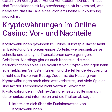
Gefahr von Betrug oder Verlust von Geldern. Darüber hinaus
sind Transaktionen mit Kryptowährungen oft irreversibel, was
bedeutet, dass im Falle eines Problems keine Rückbuchung
möglich ist.
Kryptowährungen im Online-
Casino: Vor- und Nachteile
Kryptowährungen gewinnen im Online-Glücksspiel immer mehr
an Bedeutung. Sie bieten einige Vorteile, wie beispielsweise
schnelle und anonyme Transaktionen sowie geringere
Gebühren. Allerdings gibt es auch Nachteile, die man
berücksichtigen sollte. Die Volatilität von Kryptowährungen kann
zu erheblichen Verlusten führen, und die fehlende Regulierung
erhöht das Risiko von Betrug. Zudem ist die Nutzung von
Kryptowährungen noch nicht weit verbreitet, und viele Spieler
sind mit der Technologie nicht vertraut. Bevor man
Kryptowährungen im Online-Casino einsetzt, sollte man sich
daher umfassend informieren und die Risiken abwägen.
Informiere dich über die Funktionsweise von
Kryptowährungen.