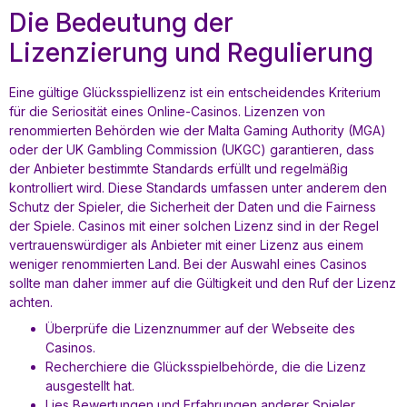
Die Bedeutung der
Lizenzierung und Regulierung
Eine gültige Glücksspiellizenz ist ein entscheidendes Kriterium
für die Seriosität eines Online-Casinos. Lizenzen von
renommierten Behörden wie der Malta Gaming Authority (MGA)
oder der UK Gambling Commission (UKGC) garantieren, dass
der Anbieter bestimmte Standards erfüllt und regelmäßig
kontrolliert wird. Diese Standards umfassen unter anderem den
Schutz der Spieler, die Sicherheit der Daten und die Fairness
der Spiele. Casinos mit einer solchen Lizenz sind in der Regel
vertrauenswürdiger als Anbieter mit einer Lizenz aus einem
weniger renommierten Land. Bei der Auswahl eines Casinos
sollte man daher immer auf die Gültigkeit und den Ruf der Lizenz
achten.
Überprüfe die Lizenznummer auf der Webseite des
Casinos.
Recherchiere die Glücksspielbehörde, die die Lizenz
ausgestellt hat.
Lies Bewertungen und Erfahrungen anderer Spieler.