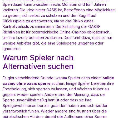
Sperrdauer kann zwischen sechs Monaten und fünf Jahren
variieren. Die Idee hinter OASIS ist, Betroffenen eine Möglichkeit
zu geben, sich selbst zu schützen und den Zugriff auf
Glücksspiele zu erschweren, um so das Risiko eines
Kontrollverlusts zu minimieren. Die Einhaltung der OASIS-
Richtlinien ist für österreichische Online-Casinos obligatorisch,
um ihre Lizenz behalten zu dürfen. Dies führt dazu, dass es nur
wenige Anbieter gibt, die eine Spielsperre umgehen oder
ignorieren.
Warum Spieler nach
Alternativen suchen
Es gibt verschiedene Gründe, warum Spieler nach einem
online
casino ohne oasis sperre
suchen. Einige Spieler bereuen ihre
Entscheidung, sich sperren zu lassen, und möchten früher als
geplant wieder spielen. Andere sind der Meinung, dass die
Sperre unverhältnismäßig hart ist oder dass sie ihre
Spielgewohnheiten bereits geändert haben und sich wieder
verantwortlich fühlen. Wieder andere sind frustriert über die
bürokratischen Hürden, die mit der Aufhebung einer Sperre