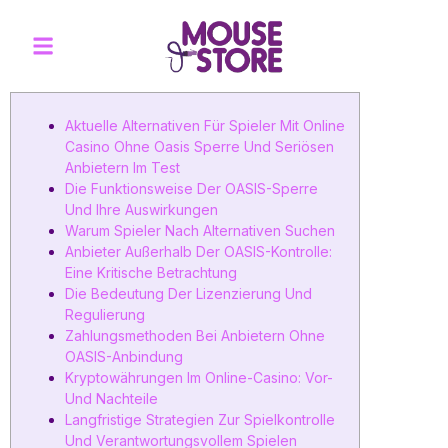
Aktuelle Alternativen Für Spieler Mit Online
Casino Ohne Oasis Sperre Und Seriösen
Anbietern Im Test
Die Funktionsweise Der OASIS-Sperre
Und Ihre Auswirkungen
Warum Spieler Nach Alternativen Suchen
Anbieter Außerhalb Der OASIS-Kontrolle:
Eine Kritische Betrachtung
Die Bedeutung Der Lizenzierung Und
Regulierung
Zahlungsmethoden Bei Anbietern Ohne
OASIS-Anbindung
Kryptowährungen Im Online-Casino: Vor-
Und Nachteile
Langfristige Strategien Zur Spielkontrolle
Und Verantwortungsvollem Spielen