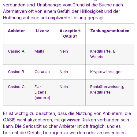
verbunden sind. Unabhängig vom Grund ist die Suche nach
Alternativen oft von einem Gefühl der Hilflosigkeit und der
Hoffnung auf eine unkomplizierte Lösung geprägt.
Anbieter
Lizenz
Akzeptiert
Zahlungsmethoden
OASIS?
Casino A
Malta
Nein
Kreditkarte, E-
Wallets
Casino B
Curacao
Nein
Kryptowährungen
Casino C
EU-
Nein
Banküberweisung,
Lizenz
Kreditkarte
(andere)
Es ist wichtig zu beachten, dass die Nutzung von Anbietern, die
OASIS nicht akzeptieren, mit gewissen Risiken verbunden sein
kann. Die Seriosität solcher Anbieter ist oft fraglich, und es
besteht die Gefahr, betrogen zu werden oder an unseriösen