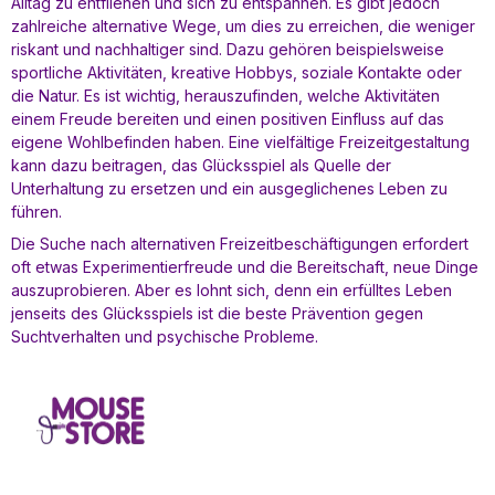
Alltag zu entfliehen und sich zu entspannen. Es gibt jedoch
zahlreiche alternative Wege, um dies zu erreichen, die weniger
riskant und nachhaltiger sind. Dazu gehören beispielsweise
sportliche Aktivitäten, kreative Hobbys, soziale Kontakte oder
die Natur. Es ist wichtig, herauszufinden, welche Aktivitäten
einem Freude bereiten und einen positiven Einfluss auf das
eigene Wohlbefinden haben. Eine vielfältige Freizeitgestaltung
kann dazu beitragen, das Glücksspiel als Quelle der
Unterhaltung zu ersetzen und ein ausgeglichenes Leben zu
führen.
Die Suche nach alternativen Freizeitbeschäftigungen erfordert
oft etwas Experimentierfreude und die Bereitschaft, neue Dinge
auszuprobieren. Aber es lohnt sich, denn ein erfülltes Leben
jenseits des Glücksspiels ist die beste Prävention gegen
Suchtverhalten und psychische Probleme.