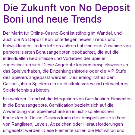
Die Zukunft von No Deposit
Boni und neue Trends
Der Markt für Online-Casino-Boni ist ständig im Wandel, und
auch die No Deposit Boni unterliegen neuen Trends und
Entwicklungen. In den letzten Jahren hat man eine Zunahme von
personalisierten Bonusangeboten beobachtet, die auf die
individuellen Bedürfnisse und Vorlieben der Spieler
zugeschnitten sind. Diese Angebote können beispielsweise an
das Spielverhalten, die Einzahlungshistorie oder die VIP-Stufe
des Spielers angepasst werden. Dies ermöglicht es den
Casinos, ihren Spielern ein noch attraktiveres und relevanteres
Spielerlebnis zu bieten.
Ein weiterer Trend ist die Integration von Gamification-Elementen
in die Bonusangebote. Gamification bezieht sich auf die
Anwendung von Spielmechaniken in nicht-spielerischen
Kontexten. In Online-Casinos kann dies beispielsweise in Form
von Ranglisten, Levels, Abzeichen oder Herausforderungen
umgesetzt werden. Diese Elemente sollen die Motivation und