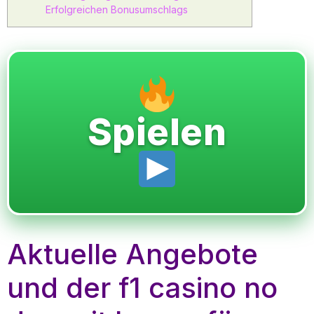
Erfolgreichen Bonusumschlags
Spielen
Aktuelle Angebote
und der f1 casino no