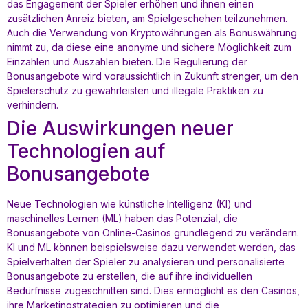
das Engagement der Spieler erhöhen und ihnen einen
zusätzlichen Anreiz bieten, am Spielgeschehen teilzunehmen.
Auch die Verwendung von Kryptowährungen als Bonuswährung
nimmt zu, da diese eine anonyme und sichere Möglichkeit zum
Einzahlen und Auszahlen bieten. Die Regulierung der
Bonusangebote wird voraussichtlich in Zukunft strenger, um den
Spielerschutz zu gewährleisten und illegale Praktiken zu
verhindern.
Die Auswirkungen neuer
Technologien auf
Bonusangebote
Neue Technologien wie künstliche Intelligenz (KI) und
maschinelles Lernen (ML) haben das Potenzial, die
Bonusangebote von Online-Casinos grundlegend zu verändern.
KI und ML können beispielsweise dazu verwendet werden, das
Spielverhalten der Spieler zu analysieren und personalisierte
Bonusangebote zu erstellen, die auf ihre individuellen
Bedürfnisse zugeschnitten sind. Dies ermöglicht es den Casinos,
ihre Marketingstrategien zu optimieren und die