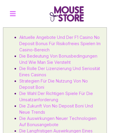
Aktuelle Angebote Und Der F1 Casino No
Deposit Bonus Für Risikofreies Spielen Im
Casino-Bereich
Die Bedeutung Von Bonusbedingungen
Und Wie Man Sie Versteht
Die Rolle Der Lizenzierung Und Seriosität
Eines Casinos
Strategien Für Die Nutzung Von No
Deposit Boni
Die Wahl Der Richtigen Spiele Für Die
Umsatzanforderung
Die Zukunft Von No Deposit Boni Und
Neue Trends
Die Auswirkungen Neuer Technologien
Auf Bonusangebote
Die Langfristigen Auswirkungen Eines