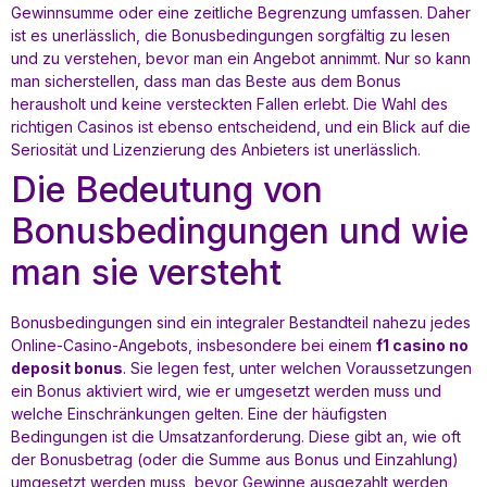
Gewinnsumme oder eine zeitliche Begrenzung umfassen. Daher
ist es unerlässlich, die Bonusbedingungen sorgfältig zu lesen
und zu verstehen, bevor man ein Angebot annimmt. Nur so kann
man sicherstellen, dass man das Beste aus dem Bonus
herausholt und keine versteckten Fallen erlebt. Die Wahl des
richtigen Casinos ist ebenso entscheidend, und ein Blick auf die
Seriosität und Lizenzierung des Anbieters ist unerlässlich.
Die Bedeutung von
Bonusbedingungen und wie
man sie versteht
Bonusbedingungen sind ein integraler Bestandteil nahezu jedes
Online-Casino-Angebots, insbesondere bei einem
f1 casino no
deposit bonus
. Sie legen fest, unter welchen Voraussetzungen
ein Bonus aktiviert wird, wie er umgesetzt werden muss und
welche Einschränkungen gelten. Eine der häufigsten
Bedingungen ist die Umsatzanforderung. Diese gibt an, wie oft
der Bonusbetrag (oder die Summe aus Bonus und Einzahlung)
umgesetzt werden muss, bevor Gewinne ausgezahlt werden