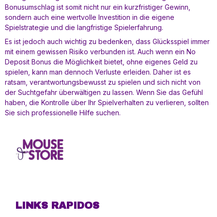
Bonusumschlag ist somit nicht nur ein kurzfristiger Gewinn,
sondern auch eine wertvolle Investition in die eigene
Spielstrategie und die langfristige Spielerfahrung.
Es ist jedoch auch wichtig zu bedenken, dass Glücksspiel immer
mit einem gewissen Risiko verbunden ist. Auch wenn ein No
Deposit Bonus die Möglichkeit bietet, ohne eigenes Geld zu
spielen, kann man dennoch Verluste erleiden. Daher ist es
ratsam, verantwortungsbewusst zu spielen und sich nicht von
der Suchtgefahr überwältigen zu lassen. Wenn Sie das Gefühl
haben, die Kontrolle über Ihr Spielverhalten zu verlieren, sollten
Sie sich professionelle Hilfe suchen.
LINKS RAPIDOS