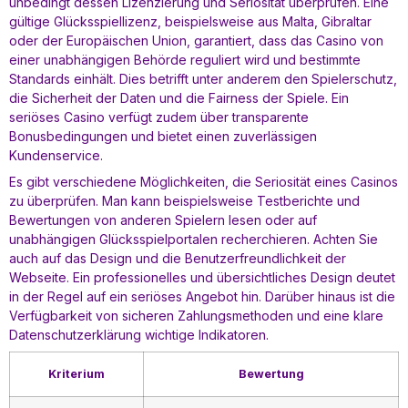
unbedingt dessen Lizenzierung und Seriosität überprüfen. Eine
gültige Glücksspiellizenz, beispielsweise aus Malta, Gibraltar
oder der Europäischen Union, garantiert, dass das Casino von
einer unabhängigen Behörde reguliert wird und bestimmte
Standards einhält. Dies betrifft unter anderem den Spielerschutz,
die Sicherheit der Daten und die Fairness der Spiele. Ein
seriöses Casino verfügt zudem über transparente
Bonusbedingungen und bietet einen zuverlässigen
Kundenservice.
Es gibt verschiedene Möglichkeiten, die Seriosität eines Casinos
zu überprüfen. Man kann beispielsweise Testberichte und
Bewertungen von anderen Spielern lesen oder auf
unabhängigen Glücksspielportalen recherchieren. Achten Sie
auch auf das Design und die Benutzerfreundlichkeit der
Webseite. Ein professionelles und übersichtliches Design deutet
in der Regel auf ein seriöses Angebot hin. Darüber hinaus ist die
Verfügbarkeit von sicheren Zahlungsmethoden und eine klare
Datenschutzerklärung wichtige Indikatoren.
Kriterium
Bewertung