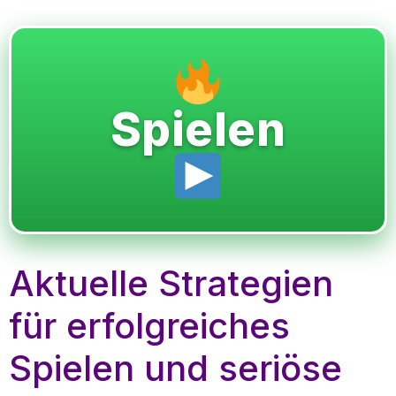
Spielen
Aktuelle Strategien
für erfolgreiches
Spielen und seriöse