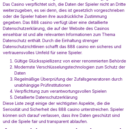
Das Casino verpflichtet sich, die Daten der Spieler nicht an Dritte
weiterzugeben, es sei denn, dies ist gesetzlich vorgeschrieben
oder die Spieler haben ihre ausdrückliche Zustimmung
gegeben. Das 888 casino verfügt über eine detaillierte
Datenschutzerklärung, die auf der Website des Casinos
einsehbar ist und alle relevanten Informationen zum Thema
Datenschutz enthält. Durch die Einhaltung strenger
Datenschutzrichtlinien schafft das 888 casino ein sicheres und
vertrauensvolles Umfeld für seine Spieler.
Gültige Glücksspiellizenz von einer renommierten Behörde
Modernste Verschlüsselungstechnologien zum Schutz der
Daten
Regelmäßige Überprüfung der Zufallsgeneratoren durch
unabhängige Prüfinstitutionen
Verpflichtung zum verantwortungsvollen Spielen
Detaillierte Datenschutzerklärung
Diese Liste zeigt einige der wichtigsten Aspekte, die die
Seriosität und Sicherheit des 888 casino unterstreichen. Spieler
können sich darauf verlassen, dass ihre Daten geschützt sind
und die Spiele fair und transparent ablaufen.