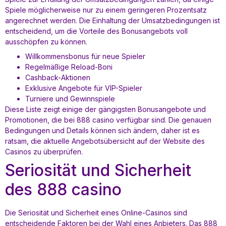
Spiele möglicherweise nur zu einem geringeren Prozentsatz
angerechnet werden. Die Einhaltung der Umsatzbedingungen ist
entscheidend, um die Vorteile des Bonusangebots voll
ausschöpfen zu können.
Willkommensbonus für neue Spieler
Regelmäßige Reload-Boni
Cashback-Aktionen
Exklusive Angebote für VIP-Spieler
Turniere und Gewinnspiele
Diese Liste zeigt einige der gängigsten Bonusangebote und
Promotionen, die bei 888 casino verfügbar sind. Die genauen
Bedingungen und Details können sich ändern, daher ist es
ratsam, die aktuelle Angebotsübersicht auf der Website des
Casinos zu überprüfen.
Seriosität und Sicherheit
des 888 casino
Die Seriosität und Sicherheit eines Online-Casinos sind
entscheidende Faktoren bei der Wahl eines Anbieters. Das 888