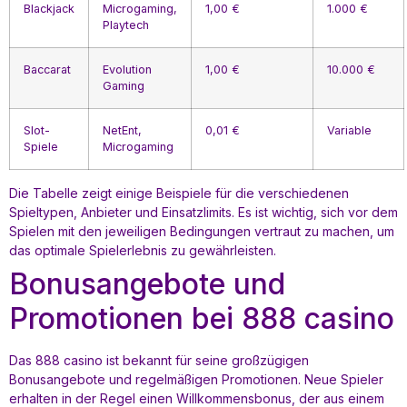
Blackjack
Microgaming,
1,00 €
1.000 €
Playtech
Baccarat
Evolution
1,00 €
10.000 €
Gaming
Slot-
NetEnt,
0,01 €
Variable
Spiele
Microgaming
Die Tabelle zeigt einige Beispiele für die verschiedenen
Spieltypen, Anbieter und Einsatzlimits. Es ist wichtig, sich vor dem
Spielen mit den jeweiligen Bedingungen vertraut zu machen, um
das optimale Spielerlebnis zu gewährleisten.
Bonusangebote und
Promotionen bei 888 casino
Das 888 casino ist bekannt für seine großzügigen
Bonusangebote und regelmäßigen Promotionen. Neue Spieler
erhalten in der Regel einen Willkommensbonus, der aus einem