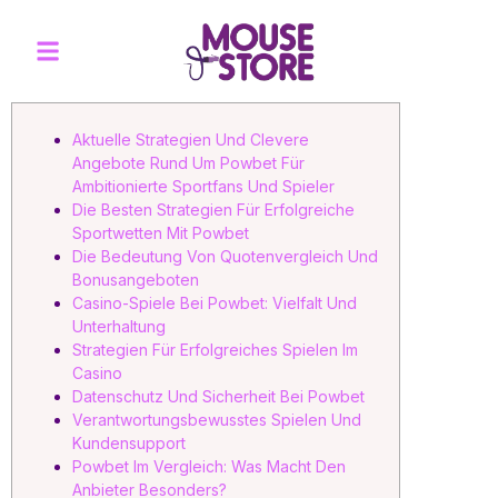
Aktuelle Strategien Und Clevere
Angebote Rund Um Powbet Für
Ambitionierte Sportfans Und Spieler
Die Besten Strategien Für Erfolgreiche
Sportwetten Mit Powbet
Die Bedeutung Von Quotenvergleich Und
Bonusangeboten
Casino-Spiele Bei Powbet: Vielfalt Und
Unterhaltung
Strategien Für Erfolgreiches Spielen Im
Casino
Datenschutz Und Sicherheit Bei Powbet
Verantwortungsbewusstes Spielen Und
Kundensupport
Powbet Im Vergleich: Was Macht Den
Anbieter Besonders?