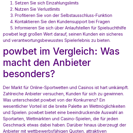
Setzen Sie sich Einzahlungslimits
Nutzen Sie Verlustlimits
Profitieren Sie von der Selbstausschluss-Funktion
Kontaktieren Sie den Kundensupport bei Fragen
Informieren Sie sich über Anlaufstellen für Spielsuchthilfe
powbet legt großen Wert darauf, seinen Kunden ein sicheres
und verantwortungsbewusstes Spielerlebnis zu bieten.
powbet im Vergleich: Was
macht den Anbieter
besonders?
Der Markt für Online-Sportwetten und Casinos ist hart umkämpft.
Zahlreiche Anbieter versuchen, Kunden für sich zu gewinnen.
Was unterscheidet powbet von der Konkurrenz? Ein
wesentlicher Vorteil ist die breite Palette an Wettmöglichkeiten
und Spielen. powbet bietet eine beeindruckende Auswahl an
Sportarten, Wettmärkten und Casino-Spielen, die für jeden
Geschmack etwas dabei haben. Darüber hinaus überzeugt der
Anbieter mit wettbewerbsfähigen Quoten, attraktiven