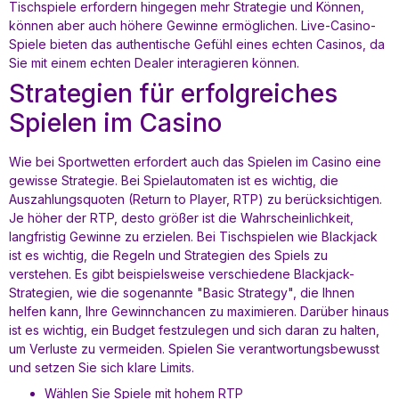
Tischspiele erfordern hingegen mehr Strategie und Können,
können aber auch höhere Gewinne ermöglichen. Live-Casino-
Spiele bieten das authentische Gefühl eines echten Casinos, da
Sie mit einem echten Dealer interagieren können.
Strategien für erfolgreiches
Spielen im Casino
Wie bei Sportwetten erfordert auch das Spielen im Casino eine
gewisse Strategie. Bei Spielautomaten ist es wichtig, die
Auszahlungsquoten (Return to Player, RTP) zu berücksichtigen.
Je höher der RTP, desto größer ist die Wahrscheinlichkeit,
langfristig Gewinne zu erzielen. Bei Tischspielen wie Blackjack
ist es wichtig, die Regeln und Strategien des Spiels zu
verstehen. Es gibt beispielsweise verschiedene Blackjack-
Strategien, wie die sogenannte "Basic Strategy", die Ihnen
helfen kann, Ihre Gewinnchancen zu maximieren. Darüber hinaus
ist es wichtig, ein Budget festzulegen und sich daran zu halten,
um Verluste zu vermeiden. Spielen Sie verantwortungsbewusst
und setzen Sie sich klare Limits.
Wählen Sie Spiele mit hohem RTP