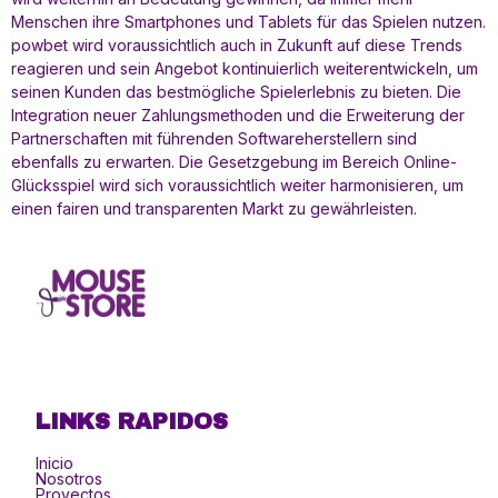
Menschen ihre Smartphones und Tablets für das Spielen nutzen.
powbet wird voraussichtlich auch in Zukunft auf diese Trends
reagieren und sein Angebot kontinuierlich weiterentwickeln, um
seinen Kunden das bestmögliche Spielerlebnis zu bieten. Die
Integration neuer Zahlungsmethoden und die Erweiterung der
Partnerschaften mit führenden Softwareherstellern sind
ebenfalls zu erwarten. Die Gesetzgebung im Bereich Online-
Glücksspiel wird sich voraussichtlich weiter harmonisieren, um
einen fairen und transparenten Markt zu gewährleisten.
LINKS RAPIDOS
Inicio
Nosotros
Proyectos