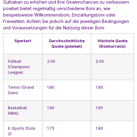
Guthaben zu erhöhen und Ihre Gewinnchancen zu verbessern.
powbet bietet regelmäßig verschiedene Boni an, wie
beispielsweise Willkommensboni, Einzahlungsboni oder
Freiwetten. Achten Sie jedoch auf die jeweiligen Bedingungen
und Voraussetzungen für die Nutzung dieser Boni.
Sportart
Durchschnittliche
Höchste Quote
Quote (powbet)
(Konkurrenz)
Fußball
2.00
2.05
(Champions
League)
Tennis (Grand
1.80
1.85
Slam)
Basketball
1.90
1.95
(NBA)
E-Sports (Dota
1.75
1.80
2)