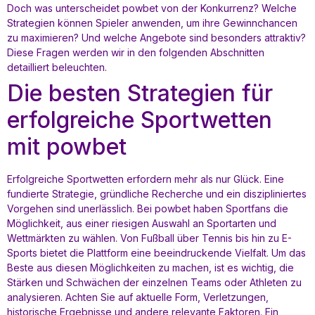
Doch was unterscheidet powbet von der Konkurrenz? Welche
Strategien können Spieler anwenden, um ihre Gewinnchancen
zu maximieren? Und welche Angebote sind besonders attraktiv?
Diese Fragen werden wir in den folgenden Abschnitten
detailliert beleuchten.
Die besten Strategien für
erfolgreiche Sportwetten
mit powbet
Erfolgreiche Sportwetten erfordern mehr als nur Glück. Eine
fundierte Strategie, gründliche Recherche und ein diszipliniertes
Vorgehen sind unerlässlich. Bei powbet haben Sportfans die
Möglichkeit, aus einer riesigen Auswahl an Sportarten und
Wettmärkten zu wählen. Von Fußball über Tennis bis hin zu E-
Sports bietet die Plattform eine beeindruckende Vielfalt. Um das
Beste aus diesen Möglichkeiten zu machen, ist es wichtig, die
Stärken und Schwächen der einzelnen Teams oder Athleten zu
analysieren. Achten Sie auf aktuelle Form, Verletzungen,
historische Ergebnisse und andere relevante Faktoren. Ein