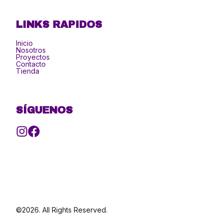
LINKS RAPIDOS
Inicio
Nosotros
Proyectos
Contacto
Tienda
SÍGUENOS
©2026.
All Rights Reserved.