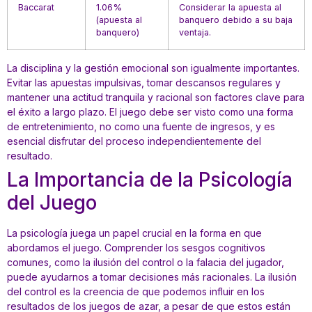
Baccarat
1.06%
Considerar la apuesta al
(apuesta al
banquero debido a su baja
banquero)
ventaja.
La disciplina y la gestión emocional son igualmente importantes.
Evitar las apuestas impulsivas, tomar descansos regulares y
mantener una actitud tranquila y racional son factores clave para
el éxito a largo plazo. El juego debe ser visto como una forma
de entretenimiento, no como una fuente de ingresos, y es
esencial disfrutar del proceso independientemente del
resultado.
La Importancia de la Psicología
del Juego
La psicología juega un papel crucial en la forma en que
abordamos el juego. Comprender los sesgos cognitivos
comunes, como la ilusión del control o la falacia del jugador,
puede ayudarnos a tomar decisiones más racionales. La ilusión
del control es la creencia de que podemos influir en los
resultados de los juegos de azar, a pesar de que estos están