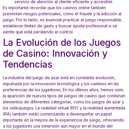
servicio de atención al cliente eficiente y accesible.
Es importante recordar que los casinos online también
presentan riesgos potenciales, como el fraude y la adicción al
juego. Por lo tanto, es esencial practicar el juego responsable,
establecer límites de gasto y buscar ayuda profesional si se
siente que está perdiendo el control.
La Evolución de los Juegos
de Casino: Innovación y
Tendencias
La industria del juego de azar está en constante evolución,
impulsada por la innovación tecnológica y los cambios en las
preferencias de los jugadores. En los últimos años, hemos visto
la aparición de nuevos tipos de juegos de casino que combinan
elementos de diferentes categorías, como los juegos de azar y
los videojuegos. La realidad virtual (RV) y la realidad aumentada
(RA) también están comenzando a desempeñar un papel
importante en la mejora de la experiencia de juego, ofreciendo
a los jugadores una inmersión aún mayor en el mundo del