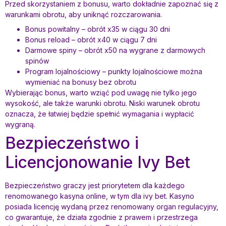
Przed skorzystaniem z bonusu, warto dokładnie zapoznać się z
warunkami obrotu, aby uniknąć rozczarowania.
Bonus powitalny – obrót x35 w ciągu 30 dni
Bonus reload – obrót x40 w ciągu 7 dni
Darmowe spiny – obrót x50 na wygrane z darmowych
spinów
Program lojalnościowy – punkty lojalnościowe można
wymieniać na bonusy bez obrotu
Wybierając bonus, warto wziąć pod uwagę nie tylko jego
wysokość, ale także warunki obrotu. Niski warunek obrotu
oznacza, że łatwiej będzie spełnić wymagania i wypłacić
wygraną.
Bezpieczeństwo i
Licencjonowanie Ivy Bet
Bezpieczeństwo graczy jest priorytetem dla każdego
renomowanego kasyna online, w tym dla ivy bet. Kasyno
posiada licencję wydaną przez renomowany organ regulacyjny,
co gwarantuje, że działa zgodnie z prawem i przestrzega