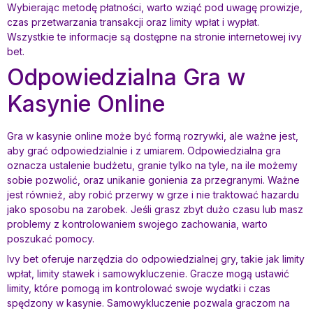
Wybierając metodę płatności, warto wziąć pod uwagę prowizje,
czas przetwarzania transakcji oraz limity wpłat i wypłat.
Wszystkie te informacje są dostępne na stronie internetowej ivy
bet.
Odpowiedzialna Gra w
Kasynie Online
Gra w kasynie online może być formą rozrywki, ale ważne jest,
aby grać odpowiedzialnie i z umiarem. Odpowiedzialna gra
oznacza ustalenie budżetu, granie tylko na tyle, na ile możemy
sobie pozwolić, oraz unikanie gonienia za przegranymi. Ważne
jest również, aby robić przerwy w grze i nie traktować hazardu
jako sposobu na zarobek. Jeśli grasz zbyt dużo czasu lub masz
problemy z kontrolowaniem swojego zachowania, warto
poszukać pomocy.
Ivy bet oferuje narzędzia do odpowiedzialnej gry, takie jak limity
wpłat, limity stawek i samowykluczenie. Gracze mogą ustawić
limity, które pomogą im kontrolować swoje wydatki i czas
spędzony w kasynie. Samowykluczenie pozwala graczom na