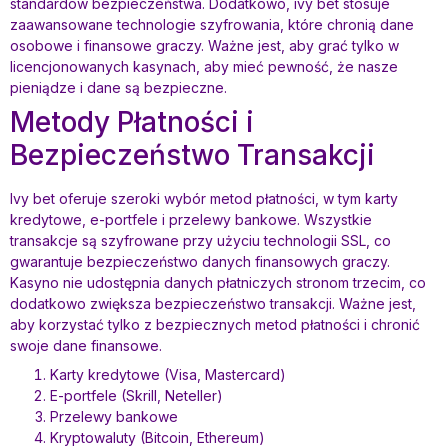
standardów bezpieczeństwa. Dodatkowo, ivy bet stosuje
zaawansowane technologie szyfrowania, które chronią dane
osobowe i finansowe graczy. Ważne jest, aby grać tylko w
licencjonowanych kasynach, aby mieć pewność, że nasze
pieniądze i dane są bezpieczne.
Metody Płatności i
Bezpieczeństwo Transakcji
Ivy bet oferuje szeroki wybór metod płatności, w tym karty
kredytowe, e-portfele i przelewy bankowe. Wszystkie
transakcje są szyfrowane przy użyciu technologii SSL, co
gwarantuje bezpieczeństwo danych finansowych graczy.
Kasyno nie udostępnia danych płatniczych stronom trzecim, co
dodatkowo zwiększa bezpieczeństwo transakcji. Ważne jest,
aby korzystać tylko z bezpiecznych metod płatności i chronić
swoje dane finansowe.
Karty kredytowe (Visa, Mastercard)
E-portfele (Skrill, Neteller)
Przelewy bankowe
Kryptowaluty (Bitcoin, Ethereum)