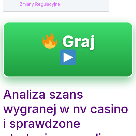
Zmiany Regulacyjne
Graj
Analiza szans
wygranej w nv casino
i sprawdzone