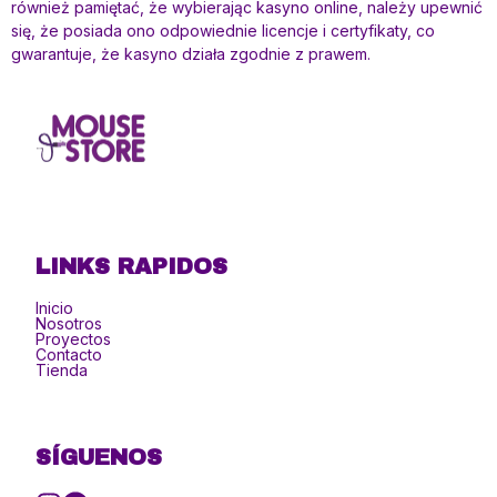
również pamiętać, że wybierając kasyno online, należy upewnić
się, że posiada ono odpowiednie licencje i certyfikaty, co
gwarantuje, że kasyno działa zgodnie z prawem.
LINKS RAPIDOS
Inicio
Nosotros
Proyectos
Contacto
Tienda
SÍGUENOS