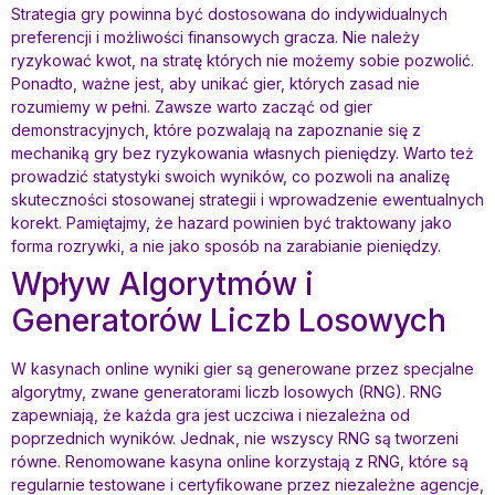
Strategia gry powinna być dostosowana do indywidualnych
preferencji i możliwości finansowych gracza. Nie należy
ryzykować kwot, na stratę których nie możemy sobie pozwolić.
Ponadto, ważne jest, aby unikać gier, których zasad nie
rozumiemy w pełni. Zawsze warto zacząć od gier
demonstracyjnych, które pozwalają na zapoznanie się z
mechaniką gry bez ryzykowania własnych pieniędzy. Warto też
prowadzić statystyki swoich wyników, co pozwoli na analizę
skuteczności stosowanej strategii i wprowadzenie ewentualnych
korekt. Pamiętajmy, że hazard powinien być traktowany jako
forma rozrywki, a nie jako sposób na zarabianie pieniędzy.
Wpływ Algorytmów i
Generatorów Liczb Losowych
W kasynach online wyniki gier są generowane przez specjalne
algorytmy, zwane generatorami liczb losowych (RNG). RNG
zapewniają, że każda gra jest uczciwa i niezależna od
poprzednich wyników. Jednak, nie wszyscy RNG są tworzeni
równe. Renomowane kasyna online korzystają z RNG, które są
regularnie testowane i certyfikowane przez niezależne agencje,