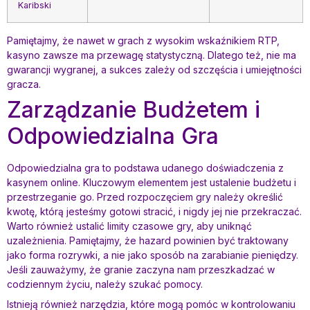
Karibski
Pamiętajmy, że nawet w grach z wysokim wskaźnikiem RTP,
kasyno zawsze ma przewagę statystyczną. Dlatego też, nie ma
gwarancji wygranej, a sukces zależy od szczęścia i umiejętności
gracza.
Zarządzanie Budżetem i
Odpowiedzialna Gra
Odpowiedzialna gra to podstawa udanego doświadczenia z
kasynem online. Kluczowym elementem jest ustalenie budżetu i
przestrzeganie go. Przed rozpoczęciem gry należy określić
kwotę, którą jesteśmy gotowi stracić, i nigdy jej nie przekraczać.
Warto również ustalić limity czasowe gry, aby uniknąć
uzależnienia. Pamiętajmy, że hazard powinien być traktowany
jako forma rozrywki, a nie jako sposób na zarabianie pieniędzy.
Jeśli zauważymy, że granie zaczyna nam przeszkadzać w
codziennym życiu, należy szukać pomocy.
Istnieją również narzędzia, które mogą pomóc w kontrolowaniu