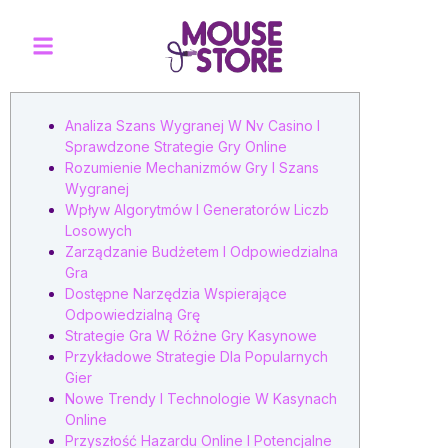
Analiza Szans Wygranej W Nv Casino I
Sprawdzone Strategie Gry Online
Rozumienie Mechanizmów Gry I Szans
Wygranej
Wpływ Algorytmów I Generatorów Liczb
Losowych
Zarządzanie Budżetem I Odpowiedzialna
Gra
Dostępne Narzędzia Wspierające
Odpowiedzialną Grę
Strategie Gra W Różne Gry Kasynowe
Przykładowe Strategie Dla Popularnych
Gier
Nowe Trendy I Technologie W Kasynach
Online
Przyszłość Hazardu Online I Potencjalne