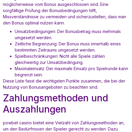
möglicherweise vom Bonus ausgeschlossen sind. Eine
sorgfältige Prüfung der Bonusbedingungen hilft,
Missverständnisse zu vermeiden und sicherzustellen, dass man
den Bonus optimal nutzen kann.
Umsatzbedingungen: Der Bonusbetrag muss mehrmals
umgesetzt werden.
Zeitliche Begrenzung: Der Bonus muss innerhalb eines
bestimmten Zeitraums umgesetzt werden.
Spielbeschränkungen: Nicht alle Spiele zählen
gleichwertig zur Umsatzbedingung.
Maximaleinsatz: Der maximale Einsatz pro Spielrunde kann
begrenzt sein.
Diese Liste fasst die wichtigsten Punkte zusammen, die bei der
Nutzung von Bonusangeboten zu beachten sind.
Zahlungsmethoden und
Auszahlungen
powbet casino bietet eine Vielzahl von Zahlungsmethoden an,
um den Bedürfnissen der Spieler gerecht zu werden. Dazu