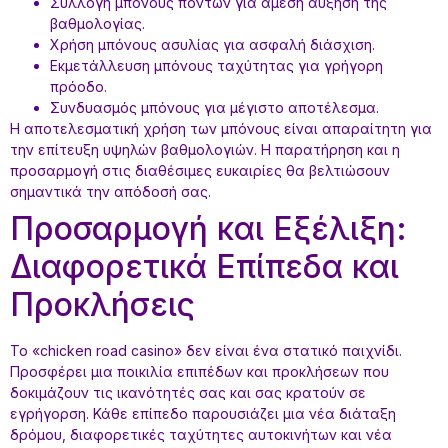
Συλλογή μπόνους πόντων για άμεση αύξηση της
βαθμολογίας.
Χρήση μπόνους ασυλίας για ασφαλή διάσχιση.
Εκμετάλλευση μπόνους ταχύτητας για γρήγορη
πρόοδο.
Συνδυασμός μπόνους για μέγιστο αποτέλεσμα.
Η αποτελεσματική χρήση των μπόνους είναι απαραίτητη για
την επίτευξη υψηλών βαθμολογιών. Η παρατήρηση και η
προσαρμογή στις διαθέσιμες ευκαιρίες θα βελτιώσουν
σημαντικά την απόδοσή σας.
Προσαρμογή και Εξέλιξη:
Διαφορετικά Επίπεδα και
Προκλήσεις
Το «chicken road casino» δεν είναι ένα στατικό παιχνίδι.
Προσφέρει μια ποικιλία επιπέδων και προκλήσεων που
δοκιμάζουν τις ικανότητές σας και σας κρατούν σε
εγρήγορση. Κάθε επίπεδο παρουσιάζει μια νέα διάταξη
δρόμου, διαφορετικές ταχύτητες αυτοκινήτων και νέα