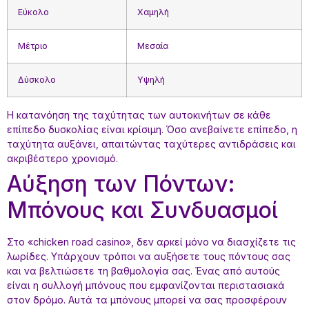
Εύκολο
Χαμηλή
Μέτριο
Μεσαία
Δύσκολο
Υψηλή
Η κατανόηση της ταχύτητας των αυτοκινήτων σε κάθε
επίπεδο δυσκολίας είναι κρίσιμη. Όσο ανεβαίνετε επίπεδο, η
ταχύτητα αυξάνει, απαιτώντας ταχύτερες αντιδράσεις και
ακριβέστερο χρονισμό.
Αύξηση των Πόντων:
Μπόνους και Συνδυασμοί
Στο «chicken road casino», δεν αρκεί μόνο να διασχίζετε τις
λωρίδες. Υπάρχουν τρόποι να αυξήσετε τους πόντους σας
και να βελτιώσετε τη βαθμολογία σας. Ένας από αυτούς
είναι η συλλογή μπόνους που εμφανίζονται περιστασιακά
στον δρόμο. Αυτά τα μπόνους μπορεί να σας προσφέρουν