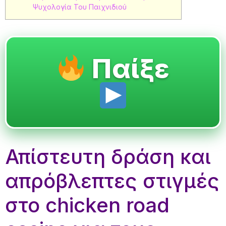
Ψυχολογία Του Παιχνιδιού
Παίξε
Απίστευτη δράση και
απρόβλεπτες στιγμές
στο chicken road