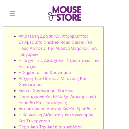
Απίστευτη Δράση Και Απρόβλεπτες
Στιγμές Στο Chicken Road Casino Για
Τους Λάτρεις Της Αδρεναλίνης Και Των
Γρήγορων
Η Τέχνη Της Διάσχισης: Στρατηγικές Για
Επιτυχία
Η Σημασία Του Χρονισμού
Αύξηση Των Πόντων: Μπόνους Και
Συνδυασμοί
Ειδικοί Συνδυασμοί Και Εφέ
Προσαρμογή Και Εξέλιξη: Διαφορετικά
Επίπεδα Και Προκλήσεις
Αντιμετώπιση Δυσκολιών Και Εμπόδιων
Η Κοινωνική Διάσταση: Ανταγωνισμός
Και Συνεργασία
Πέρα Από Την Απλή Διασκέδαση: Η