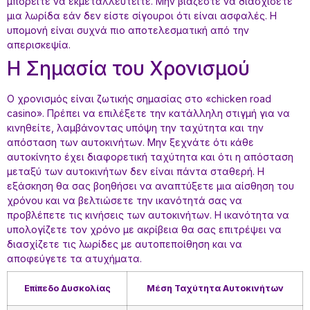
μπορείτε να εκμεταλλευτείτε. Μην βιάζεστε να διασχίσετε
μια λωρίδα εάν δεν είστε σίγουροι ότι είναι ασφαλές. Η
υπομονή είναι συχνά πιο αποτελεσματική από την
απερισκεψία.
Η Σημασία του Χρονισμού
Ο χρονισμός είναι ζωτικής σημασίας στο «chicken road
casino». Πρέπει να επιλέξετε την κατάλληλη στιγμή για να
κινηθείτε, λαμβάνοντας υπόψη την ταχύτητα και την
απόσταση των αυτοκινήτων. Μην ξεχνάτε ότι κάθε
αυτοκίνητο έχει διαφορετική ταχύτητα και ότι η απόσταση
μεταξύ των αυτοκινήτων δεν είναι πάντα σταθερή. Η
εξάσκηση θα σας βοηθήσει να αναπτύξετε μια αίσθηση του
χρόνου και να βελτιώσετε την ικανότητά σας να
προβλέπετε τις κινήσεις των αυτοκινήτων. Η ικανότητα να
υπολογίζετε τον χρόνο με ακρίβεια θα σας επιτρέψει να
διασχίζετε τις λωρίδες με αυτοπεποίθηση και να
αποφεύγετε τα ατυχήματα.
Επίπεδο Δυσκολίας
Μέση Ταχύτητα Αυτοκινήτων