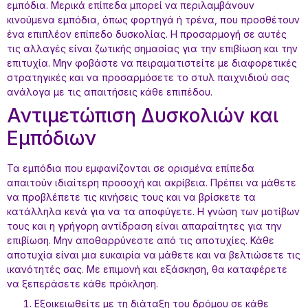
εμπόδια. Μερικά επίπεδα μπορεί να περιλαμβάνουν
κινούμενα εμπόδια, όπως φορτηγά ή τρένα, που προσθέτουν
ένα επιπλέον επίπεδο δυσκολίας. Η προσαρμογή σε αυτές
τις αλλαγές είναι ζωτικής σημασίας για την επιβίωση και την
επιτυχία. Μην φοβάστε να πειραματιστείτε με διαφορετικές
στρατηγικές και να προσαρμόσετε το στυλ παιχνιδιού σας
ανάλογα με τις απαιτήσεις κάθε επιπέδου.
Αντιμετώπιση Δυσκολιών και
Εμπόδιων
Τα εμπόδια που εμφανίζονται σε ορισμένα επίπεδα
απαιτούν ιδιαίτερη προσοχή και ακρίβεια. Πρέπει να μάθετε
να προβλέπετε τις κινήσεις τους και να βρίσκετε τα
κατάλληλα κενά για να τα αποφύγετε. Η γνώση των μοτίβων
τους και η γρήγορη αντίδραση είναι απαραίτητες για την
επιβίωση. Μην αποθαρρύνεστε από τις αποτυχίες. Κάθε
αποτυχία είναι μια ευκαιρία να μάθετε και να βελτιώσετε τις
ικανότητές σας. Με επιμονή και εξάσκηση, θα καταφέρετε
να ξεπεράσετε κάθε πρόκληση.
Εξοικειωθείτε με τη διάταξη του δρόμου σε κάθε