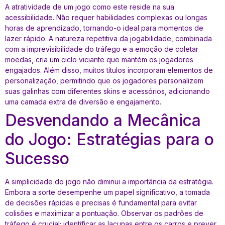
A atratividade de um jogo como este reside na sua
acessibilidade. Não requer habilidades complexas ou longas
horas de aprendizado, tornando-o ideal para momentos de
lazer rápido. A natureza repetitiva da jogabilidade, combinada
com a imprevisibilidade do tráfego e a emoção de coletar
moedas, cria um ciclo viciante que mantém os jogadores
engajados. Além disso, muitos títulos incorporam elementos de
personalização, permitindo que os jogadores personalizem
suas galinhas com diferentes skins e acessórios, adicionando
uma camada extra de diversão e engajamento.
Desvendando a Mecânica
do Jogo: Estratégias para o
Sucesso
A simplicidade do jogo não diminui a importância da estratégia.
Embora a sorte desempenhe um papel significativo, a tomada
de decisões rápidas e precisas é fundamental para evitar
colisões e maximizar a pontuação. Observar os padrões de
tráfego é crucial; identificar as lacunas entre os carros e prever