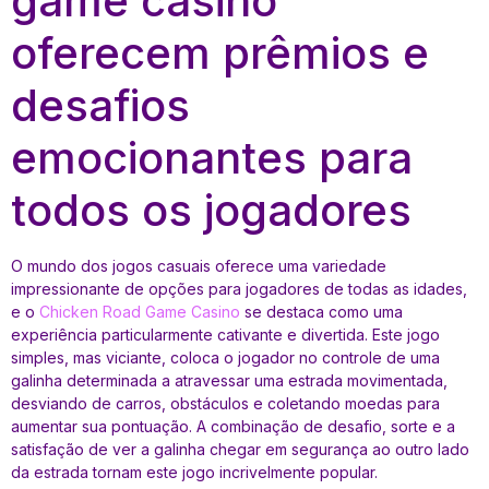
game casino
oferecem prêmios e
desafios
emocionantes para
todos os jogadores
O mundo dos jogos casuais oferece uma variedade
impressionante de opções para jogadores de todas as idades,
e o
Chicken Road Game Casino
se destaca como uma
experiência particularmente cativante e divertida. Este jogo
simples, mas viciante, coloca o jogador no controle de uma
galinha determinada a atravessar uma estrada movimentada,
desviando de carros, obstáculos e coletando moedas para
aumentar sua pontuação. A combinação de desafio, sorte e a
satisfação de ver a galinha chegar em segurança ao outro lado
da estrada tornam este jogo incrivelmente popular.