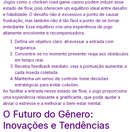
Jogos como o chicken road game casino podem induzir esse
estado de flow, pois oferecem um equilíbrio ideal entre desafio
e habilidade. O desafio não é excessivo a ponto de causar
frustração, mas também não é tão fácil a ponto de se tornar
entediante. Esse equilíbrio cria uma experiência de jogo
altamente envolvente e recompensadora.
Defina um objetivo claro: atravessar a estrada com
segurança.
Concentre-se no momento presente: reaja aos obstáculos
em tempo real.
Receba feedback imediato: veja a pontuação aumentar a
cada moeda coletada.
Mantenha um senso de controle: tome decisões
estratégicas para evitar colisões.
Ao facilitar a entrada nesse estado de flow, o jogo proporciona
uma experiência relaxante e gratificante, que pode ajudar a
aliviar o estresse e a melhorar o bem-estar mental.
O Futuro do Gênero:
Inovações e Tendências