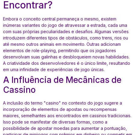
Encontrar?
Embora o conceito central permaneça o mesmo, existem
inúmeras variantes do jogo de atravessar a estrada, cada uma
com suas próprias peculiaridades e desafios. Algumas versões
introduzem diferentes tipos de obstáculos, como trens, rios ou
até mesmo outros animais em movimento. Outras adicionam
elementos de role-playing, permitindo que os jogadores
desenvolvam suas galinhas e desbloqueiem novas habilidades.
A criatividade dos desenvolvedores é o único limite, resultando
em uma infinidade de experiências de jogo únicas.
A Influência de Mecânicas de
Cassino
A inclusão do termo "casino" no contexto do jogo sugere a
incorporação de elementos de apostas ou recompensas
maiores, semelhantes aos encontrados em cassinos tradicionais.
Isso pode se manifestar de diversas formas, como a
possibilidade de apostar moedas para aumentar a pontuação,
participar de minijogos com prêmios em dinheiro ou competir em