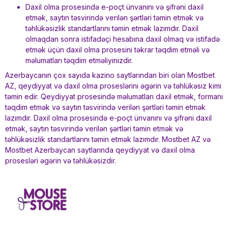
Daxil olma prosesində e-poçt ünvanını və şifrəni daxil
etmək, saytın təsvirində verilən şərtləri təmin etmək və
təhlükəsizlik standartlarını təmin etmək lazımdır. Daxil
olmaqdan sonra istifadəçi hesabına daxil olmaq və istifadə
etmək üçün daxil olma prosesini təkrar təqdim etməli və
məlumatları təqdim etməliyinizdir.
Azerbaycanın çox sayıda kazino saytlarından biri olan Mostbet
AZ, qeydiyyat və daxil olma proseslərini əgərin və təhlükəsiz kimi
təmin edir. Qeydiyyat prosesində məlumatları daxil etmək, formanı
təqdim etmək və saytın təsvirində verilən şərtləri təmin etmək
lazımdır. Daxil olma prosesində e-poçt ünvanını və şifrəni daxil
etmək, saytın təsvirində verilən şərtləri təmin etmək və
təhlükəsizlik standartlarını təmin etmək lazımdır. Mostbet AZ və
Mostbet Azerbaycan saytlarında qeydiyyat və daxil olma
prosesləri əgərin və təhlükəsizdir.