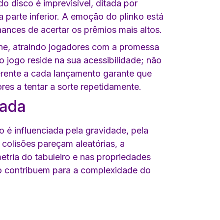
o disco é imprevisível, ditada por
 parte inferior. A emoção do plinko está
ances de acertar os prêmios mais altos.
ine, atraindo jogadores com a promessa
 jogo reside na sua acessibilidade; não
nerente a cada lançamento garante que
es a tentar a sorte repetidamente.
lada
o é influenciada pela gravidade, pela
 colisões pareçam aleatórias, a
tria do tabuleiro e nas propriedades
co contribuem para a complexidade do