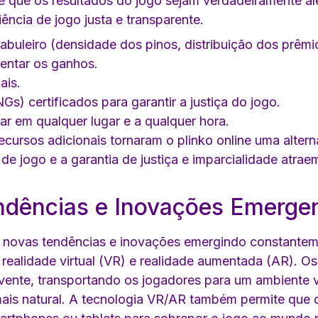
 que os resultados do jogo sejam verdadeiramente alea
ência de jogo justa e transparente.
buleiro (densidade dos pinos, distribuição dos prêmi
entar os ganhos.
ais.
s) certificados para garantir a justiça do jogo.
ar em qualquer lugar e a qualquer hora.
ecursos adicionais tornaram o plinko online uma alterna
 de jogo e a garantia de justiça e imparcialidade atr
endências e Inovações Emerge
m novas tendências e inovações emergindo constantem
 realidade virtual (VR) e realidade aumentada (AR). 
vente, transportando os jogadores para um ambiente vi
mais natural. A tecnologia VR/AR também permite que 