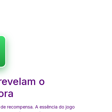
revelam o
ora
l de recompensa. A essência do jogo