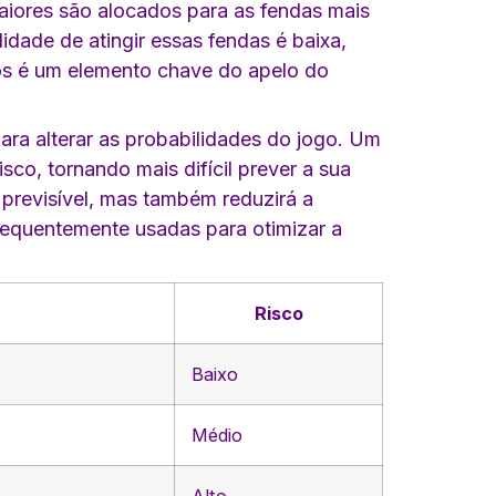
maiores são alocados para as fendas mais
lidade de atingir essas fendas é baixa,
ios é um elemento chave do apelo do
ara alterar as probabilidades do jogo. Um
co, tornando mais difícil prever a sua
 previsível, mas também reduzirá a
requentemente usadas para otimizar a
Risco
Baixo
Médio
Alto