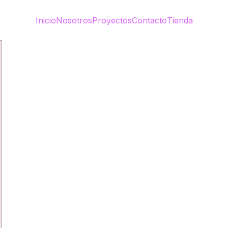
Inicio
Nosotros
Proyectos
Contacto
Tienda