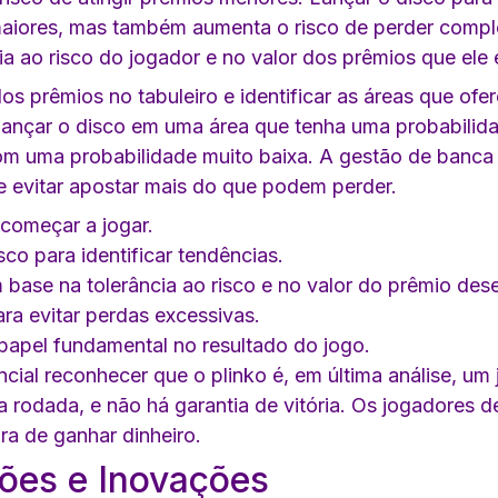
maiores, mas também aumenta o risco de perder comp
a ao risco do jogador e no valor dos prêmios que ele 
o dos prêmios no tabuleiro e identificar as áreas que o
lançar o disco em uma área que tenha uma probabilida
 com uma probabilidade muito baixa. A gestão de banc
e evitar apostar mais do que podem perder.
 começar a jogar.
co para identificar tendências.
base na tolerância ao risco e no valor do prêmio des
ra evitar perdas excessivas.
papel fundamental no resultado do jogo.
encial reconhecer que o plinko é, em última análise, u
a rodada, e não há garantia de vitória. Os jogadores
a de ganhar dinheiro.
ções e Inovações