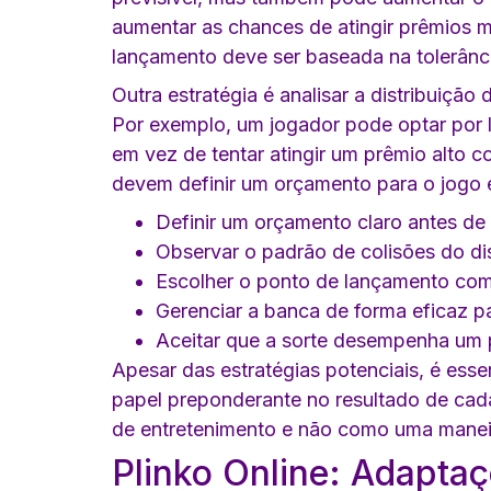
aumentar as chances de atingir prêmios 
lançamento deve ser baseada na tolerânci
Outra estratégia é analisar a distribuiçã
Por exemplo, um jogador pode optar por 
em vez de tentar atingir um prêmio alto
devem definir um orçamento para o jogo 
Definir um orçamento claro antes de
Observar o padrão de colisões do dis
Escolher o ponto de lançamento com 
Gerenciar a banca de forma eficaz pa
Aceitar que a sorte desempenha um 
Apesar das estratégias potenciais, é ess
papel preponderante no resultado de cad
de entretenimento e não como uma maneir
Plinko Online: Adapta