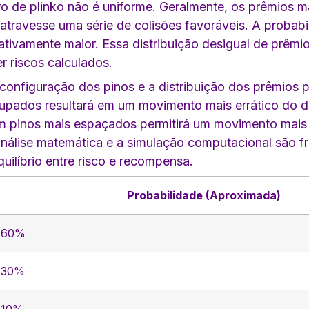
ro de plinko não é uniforme. Geralmente, os prêmios 
 atravesse uma série de colisões favoráveis. A probabi
ativamente maior. Essa distribuição desigual de prêm
er riscos calculados.
configuração dos pinos e a distribuição dos prêmios p
pados resultará em um movimento mais errático do dis
 com pinos mais espaçados permitirá um movimento mais
análise matemática e a simulação computacional são f
uilíbrio entre risco e recompensa.
Probabilidade (Aproximada)
60%
30%
10%