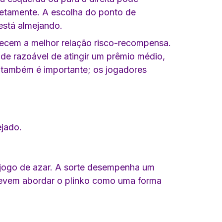
letamente. A escolha do ponto de
está almejando.
ferecem a melhor relação risco-recompensa.
de razoável de atingir um prêmio médio,
a também é importante; os jogadores
ejado.
m jogo de azar. A sorte desempenha um
 devem abordar o plinko como uma forma