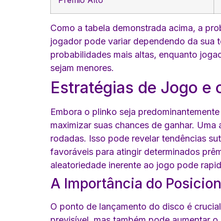
Como a tabela demonstrada acima, a proba
jogador pode variar dependendo da sua t
probabilidades mais altas, enquanto jog
sejam menores.
Estratégias de Jogo e 
Embora o plinko seja predominantemente 
maximizar suas chances de ganhar. Uma a
rodadas. Isso pode revelar tendências suti
favoráveis para atingir determinados prê
aleatoriedade inerente ao jogo pode rapi
A Importância do Posicion
O ponto de lançamento do disco é crucial.
previsível, mas também pode aumentar o r