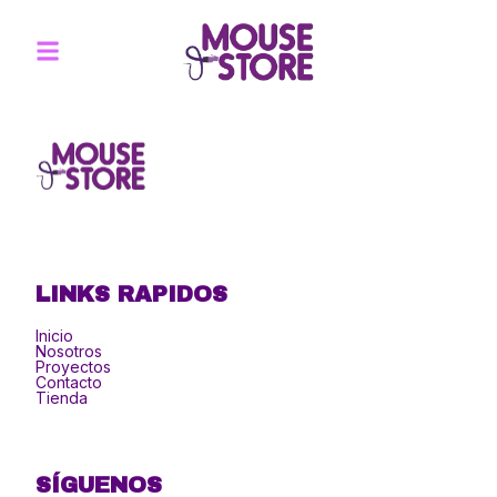
LINKS RAPIDOS
Inicio
Nosotros
Proyectos
Contacto
Tienda
SÍGUENOS