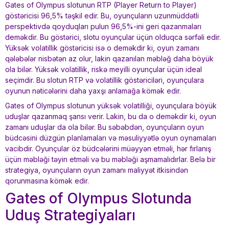
Gates of Olympus slotunun RTP (Player Return to Player)
göstəricisi 96,5% təşkil edir. Bu, oyunçuların uzunmüddətli
perspektivdə qoyduqları pulun 96,5%-ini geri qazanmaları
deməkdir. Bu göstərici, slotu oyunçular üçün olduqca sərfəli edir.
Yüksək volatillik göstəricisi isə o deməkdir ki, oyun zamanı
qələbələr nisbətən az olur, lakin qazanılan məbləğ daha böyük
ola bilər. Yüksək volatillik, riskə meyilli oyunçular üçün ideal
seçimdir. Bu slotun RTP və volatillik göstəriciləri, oyunçulara
oyunun nəticələrini daha yaxşı anlamağa kömək edir.
Gates of Olympus slotunun yüksək volatilliği, oyunçulara böyük
uduşlar qazanmaq şansı verir. Lakin, bu da o deməkdir ki, oyun
zamanı uduşlar da ola bilər. Bu səbəbdən, oyunçuların oyun
büdcəsini düzgün planlamaları və məsuliyyətlə oyun oynamaları
vacibdir. Oyunçular öz büdcələrini müəyyən etməli, hər fırlanış
üçün məbləği təyin etməli və bu məbləği aşmamalıdırlar. Belə bir
strategiya, oyunçuların oyun zamanı maliyyət itkisindən
qorunmasına kömək edir.
Gates of Olympus Slotunda
Uduş Strategiyaları