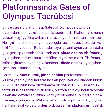
Platformasında Gates of
Olympus Təcrübəsi
pinco casino
platforması, Gates of Olympus slotunu öz
oyunçularına ən yaxşı təcrübə ilə təqdim edir. Platforma, oyunun
yüksək keyfiyyətli qrafikasını, səssiz oyun təcrübəsini təmin edir.
Həmçinin, platformada yeni oyunçular üçün xüsusi bonuslar və
təkliflər mövcuddur. Bu bonuslar, oyunçuların oyun zamanı daha
çox şans qazanmalarına kömək edir.
pinco casino
platforması,
oyunçuların məlumatlarının təhlükəsizliyini təmin edir. Platforma,
müasir şifrləmə texnologiyalarından istifadə edərək oyunçuların
şəxsi məlumatlarını qoruyur.
Gates of Olympus slotu,
pinco casino
platformasında
Azərbaycan oyunçuları arasında ən populyar oyunlardan biridir.
2025-ci ilin iyununda platformada bir oyunçu 552 000 AZN-lik
tarixi uduş qazanmışdır. Bu uduş, platformanın oyunçulara böyük
qələbələr qazanmaq imkanı verdiyini bir daha sübut edir.
pinco
casino
, oyunçulara 7/24 dəstək xidməti təqdim edir. Oyunçular
hər hansı sual və ya problem olduğu zaman platformanın dəstək