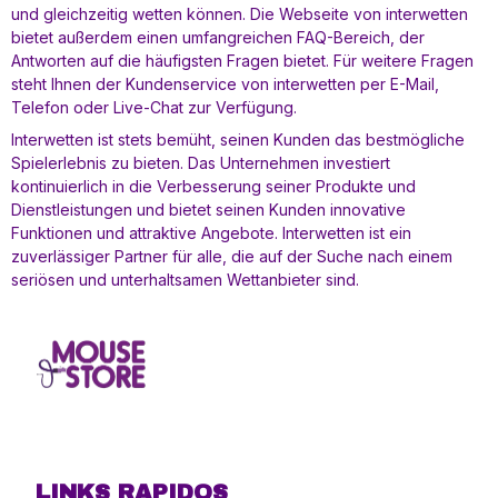
und gleichzeitig wetten können. Die Webseite von interwetten
bietet außerdem einen umfangreichen FAQ-Bereich, der
Antworten auf die häufigsten Fragen bietet. Für weitere Fragen
steht Ihnen der Kundenservice von interwetten per E-Mail,
Telefon oder Live-Chat zur Verfügung.
Interwetten ist stets bemüht, seinen Kunden das bestmögliche
Spielerlebnis zu bieten. Das Unternehmen investiert
kontinuierlich in die Verbesserung seiner Produkte und
Dienstleistungen und bietet seinen Kunden innovative
Funktionen und attraktive Angebote. Interwetten ist ein
zuverlässiger Partner für alle, die auf der Suche nach einem
seriösen und unterhaltsamen Wettanbieter sind.
LINKS RAPIDOS