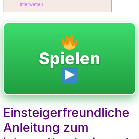
Interwetten
Spielen
Einsteigerfreundliche
Anleitung zum