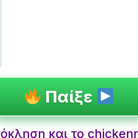
Παίξε
κληση και το chickenr