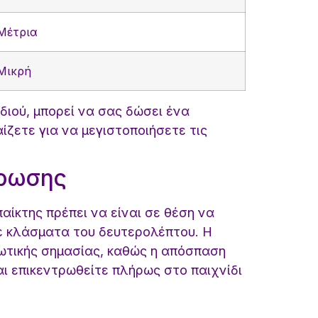
Μέτρια
Μικρή
διού, μπορεί να σας δώσει ένα
ζετε για να μεγιστοποιήσετε τις
τρωσης
αίκτης πρέπει να είναι σε θέση να
ε κλάσματα του δευτερολέπτου. Η
ζωτικής σημασίας, καθώς η απόσπαση
ι επικεντρωθείτε πλήρως στο παιχνίδι