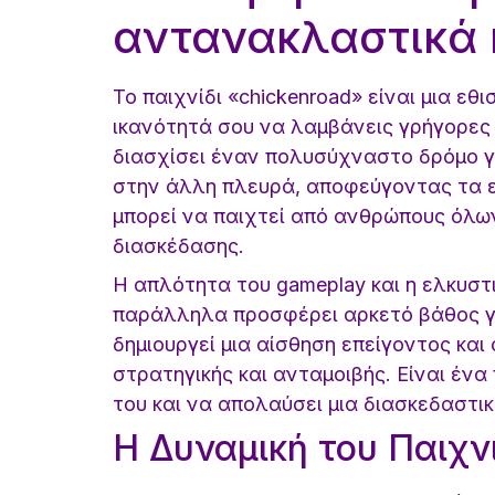
αντανακλαστικά 
Το παιχνίδι «chickenroad» είναι μια ε
ικανότητά σου να λαμβάνεις γρήγορες
διασχίσει έναν πολυσύχναστο δρόμο γε
στην άλλη πλευρά, αποφεύγοντας τα εμ
μπορεί να παιχτεί από ανθρώπους όλω
διασκέδασης.
Η απλότητα του gameplay και η ελκυστι
παράλληλα προσφέρει αρκετό βάθος γι
δημιουργεί μια αίσθηση επείγοντος κα
στρατηγικής και ανταμοιβής. Είναι ένα 
του και να απολαύσει μια διασκεδαστικ
Η Δυναμική του Παιχνι