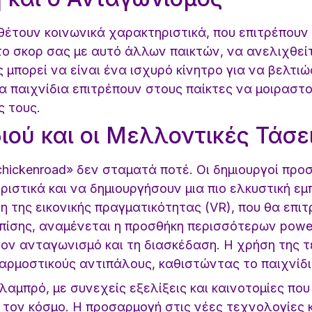
θέτουν κοινωνικά χαρακτηριστικά, που επιτρέπου
το σκορ σας με αυτό άλλων παικτών, να ανελιχθείτ
 μπορεί να είναι ένα ισχυρό κίνητρο για να βελτιώ
 παιχνίδια επιτρέπουν στους παίκτες να μοιραστο
ς τους.
ιού και οι Μελλοντικές Τάσε
chickenroad» δεν σταματά ποτέ. Οι δημιουργοί πρ
στικά και να δημιουργήσουν μια πιο ελκυστική εμπε
 της εικονικής πραγματικότητας (VR), που θα επιτ
Επίσης, αναμένεται η προσθήκη περισσότερων power
ον ανταγωνισμό και τη διασκέδαση. Η χρήση της 
αρμοστικούς αντιπάλους, καθιστώντας το παιχνίδι 
λαμπρό, με συνεχείς εξελίξεις και καινοτομίες πο
λο τον κόσμο. Η προσαρμογή στις νέες τεχνολογίε