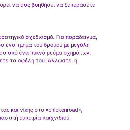
ορεί να σας βοηθήσει να ξεπεράσετε
ρατηγικό σχεδιασμό. Για παράδειγμα,
ορα ένα τμήμα του δρόμου με μεγάλη
έσα από ένα πυκνό ρεύμα οχημάτων.
ετε τα οφέλη του. Άλλωστε, η
ας και νίκης στο «chickenroad»,
στική εμπειρία παιχνιδιού.