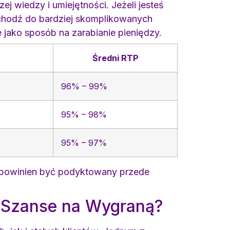
j wiedzy i umiejętności. Jeżeli jesteś
zechodź do bardziej skomplikowanych
 jako sposób na zarabianie pieniędzy.
Średni RTP
96% – 99%
95% – 98%
95% – 97%
y powinien być podyktowany przede
ć Szanse na Wygraną?