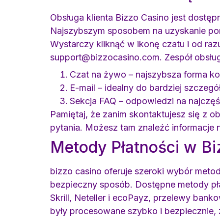
Obsługa klienta Bizzo Casino jest dostęp
Najszybszym sposobem na uzyskanie pomoc
Wystarczy kliknąć w ikonę czatu i od raz
support@bizzocasino.com. Zespół obsług
Czat na żywo – najszybsza forma ko
E-mail – idealny do bardziej szczeg
Sekcja FAQ – odpowiedzi na najczęś
Pamiętaj, że zanim skontaktujesz się z o
pytania. Możesz tam znaleźć informacje
Metody Płatności w Bi
bizzo casino oferuje szeroki wybór meto
bezpieczny sposób. Dostępne metody płat
Skrill, Neteller i ecoPayz, przelewy banko
były procesowane szybko i bezpiecznie,