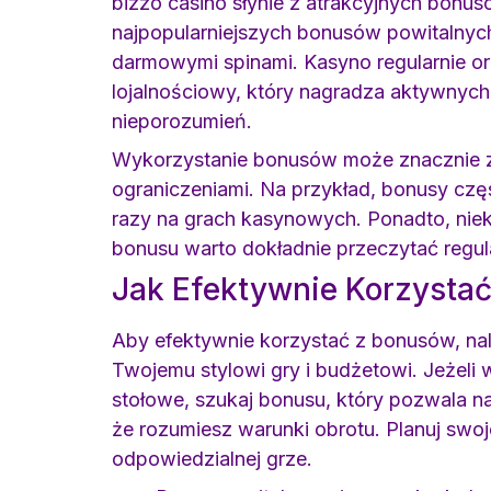
bizzo casino słynie z atrakcyjnych bonus
najpopularniejszych bonusów powitalnych
darmowymi spinami. Kasyno regularnie org
lojalnościowy, który nagradza aktywnych
nieporozumień.
Wykorzystanie bonusów może znacznie zw
ograniczeniami. Na przykład, bonusy częs
razy na grach kasynowych. Ponadto, nie
bonusu warto dokładnie przeczytać regula
Jak Efektywnie Korzysta
Aby efektywnie korzystać z bonusów, nal
Twojemu stylowi gry i budżetowi. Jeżeli 
stołowe, szukaj bonusu, który pozwala na
że rozumiesz warunki obrotu. Planuj swoj
odpowiedzialnej grze.