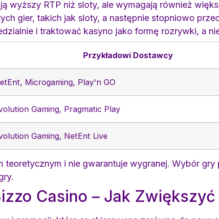
ją wyższy RTP niż sloty, ale wymagają również większe
ych gier, takich jak sloty, a następnie stopniowo pr
zialnie i traktować kasyno jako formę rozrywki, a nie
Przykładowi Dostawcy
etEnt, Microgaming, Play'n GO
volution Gaming, Pragmatic Play
volution Gaming, NetEnt Live
em teoretycznym i nie gwarantuje wygranej. Wybór gr
gry.
Bizzo Casino – Jak Zwiększy