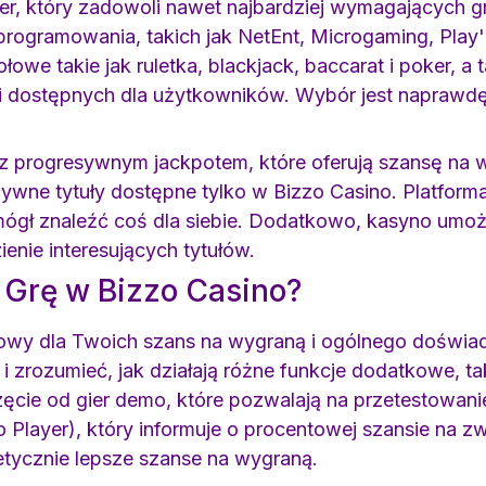
ier, który zadowoli nawet najbardziej wymagających g
gramowania, takich jak NetEnt, Microgaming, Play'n 
ołowe takie jak ruletka, blackjack, baccarat i poker,
ycji dostępnych dla użytkowników. Wybór jest naprawd
 z progresywnym jackpotem, które oferują szansę na
wne tytuły dostępne tylko w Bizzo Casino. Platforma
mógł znaleźć coś dla siebie. Dodatkowo, kasyno umożl
zienie interesujących tytułów.
Grę w Bizzo Casino?
owy dla Twoich szans na wygraną i ogólnego doświad
i zrozumieć, jak działają różne funkcje dodatkowe, t
cie od gier demo, które pozwalają na przetestowani
 Player), który informuje o procentowej szansie na
etycznie lepsze szanse na wygraną.