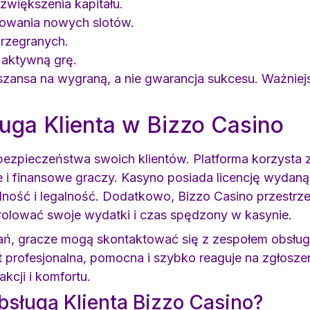
zwiększenia kapitału.
owania nowych slotów.
rzegranych.
 aktywną grę.
zansa na wygraną, a nie gwarancja sukcesu. Ważniejsz
uga Klienta w Bizzo Casino
bezpieczeństwa swoich klientów. Platforma korzysta
 i finansowe graczy. Kasyno posiada licencję wydan
ność i legalność. Dodatkowo, Bizzo Casino przestrze
rolować swoje wydatki i czas spędzony w kasynie.
ń, gracze mogą skontaktować się z zespołem obsługi 
est profesjonalna, pomocna i szybko reaguje na zgłosz
kcji i komfortu.
bsługą Klienta Bizzo Casino?