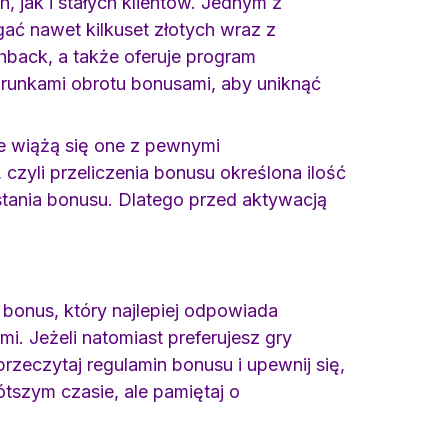
, jak i stałych klientów. Jednym z
ać nawet kilkuset złotych wraz z
hback, a także oferuje program
arunkami obrotu bonusami, aby uniknąć
e wiążą się one z pewnymi
czyli przeliczenia bonusu określona ilość
tania bonusu. Dlatego przed aktywacją
bonus, który najlepiej odpowiada
i. Jeżeli natomiast preferujesz gry
rzeczytaj regulamin bonusu i upewnij się,
ótszym czasie, ale pamiętaj o