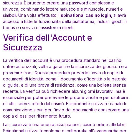
sicurezza. È prudente creare una password complessa e
univoca, combinando lettere maiuscole e minuscole, numeri e
simboli. Una volta effettuato il
spinational casino login
, si avrà
accesso a tutte le funzionalità della piattaforma, inclusi i giochi, i
bonus e i servizi di assistenza clienti.
Verifica dell'Account e
Sicurezza
La verifica dell'account è una procedura standard nei casinò
online autorizzati, volta a garantire la sicurezza dei giocatori e a
prevenire frodi. Questa procedura prevede l'invio di copie di
documenti di identità, come il documento d'identità o la patente
di guida, e di una prova di residenza, come una bolletta utenza
recente. La verifica può richiedere alcuni giorni lavorativi, ma è
essenziale per poter prelevare le proprie vincite e per usufruire
di tutti i servizi offerti dal casinò. È importante utilizzare canali di
comunicazione sicuri per l'invio dei documenti e conservare una
copia di essi per riferimento futuro.
La sicurezza è una priorità assoluta per i casinò online affidabili.
Spinational utilizza tecnologie di crittografia all'avanguardia per