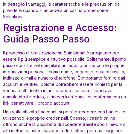
in dettaglio i vantaggi, le caratteristiche e le precauzioni da
prendere quando si accede a un casinò online come
Spinational.
Registrazione e Accesso:
Guida Passo Passo
Il processo di registrazione su Spinational è progettato per
essere il più semplice e intuitivo possibile. Solitamente, il primo
passo consiste nel compilare un modulo online con le proprie
informazioni personali, come nome, cognome, data di nascita,
indirizzo e-mail e numero di telefono. È importante fornire dati
accurati e veritieri, poiché potrebbero essere richiesti per la
verifica dell'identità in un secondo momento. Dopo aver
completato il modulo, si riceverà un'e-mail di conferma con un
link per attivare il proprio account.
Una volta attivato l'account, si potrà procedere con l'accesso
utilizzando le proprie credenziali. Spesso, i casinò online
offrono anche la possibilità di accedere tramite social media o
altri metodi di autenticazione a due fattori, per una maggiore