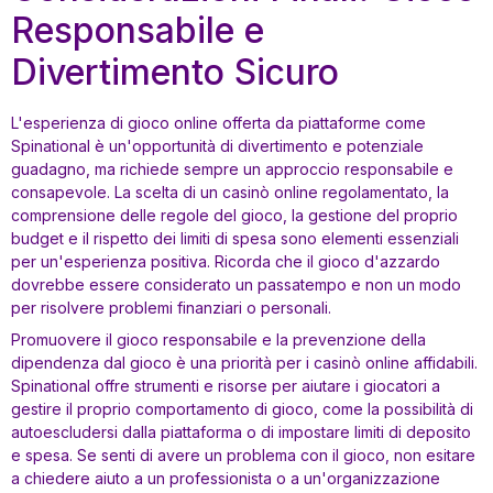
Responsabile e
Divertimento Sicuro
L'esperienza di gioco online offerta da piattaforme come
Spinational è un'opportunità di divertimento e potenziale
guadagno, ma richiede sempre un approccio responsabile e
consapevole. La scelta di un casinò online regolamentato, la
comprensione delle regole del gioco, la gestione del proprio
budget e il rispetto dei limiti di spesa sono elementi essenziali
per un'esperienza positiva. Ricorda che il gioco d'azzardo
dovrebbe essere considerato un passatempo e non un modo
per risolvere problemi finanziari o personali.
Promuovere il gioco responsabile e la prevenzione della
dipendenza dal gioco è una priorità per i casinò online affidabili.
Spinational offre strumenti e risorse per aiutare i giocatori a
gestire il proprio comportamento di gioco, come la possibilità di
autoescludersi dalla piattaforma o di impostare limiti di deposito
e spesa. Se senti di avere un problema con il gioco, non esitare
a chiedere aiuto a un professionista o a un'organizzazione