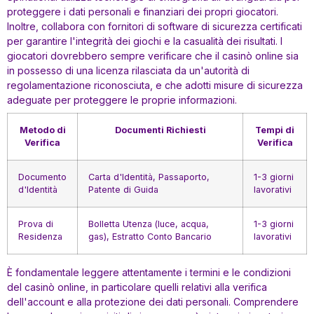
proteggere i dati personali e finanziari dei propri giocatori.
Inoltre, collabora con fornitori di software di sicurezza certificati
per garantire l'integrità dei giochi e la casualità dei risultati. I
giocatori dovrebbero sempre verificare che il casinò online sia
in possesso di una licenza rilasciata da un'autorità di
regolamentazione riconosciuta, e che adotti misure di sicurezza
adeguate per proteggere le proprie informazioni.
Metodo di
Documenti Richiesti
Tempi di
Verifica
Verifica
Documento
Carta d'Identità, Passaporto,
1-3 giorni
d'Identità
Patente di Guida
lavorativi
Prova di
Bolletta Utenza (luce, acqua,
1-3 giorni
Residenza
gas), Estratto Conto Bancario
lavorativi
È fondamentale leggere attentamente i termini e le condizioni
del casinò online, in particolare quelli relativi alla verifica
dell'account e alla protezione dei dati personali. Comprendere