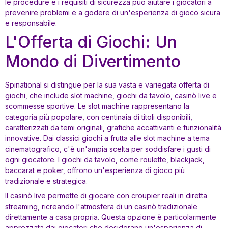
le procedure e i requisiti di sicurezza può aiutare i giocatori a
prevenire problemi e a godere di un'esperienza di gioco sicura
e responsabile.
L'Offerta di Giochi: Un
Mondo di Divertimento
Spinational si distingue per la sua vasta e variegata offerta di
giochi, che include slot machine, giochi da tavolo, casinò live e
scommesse sportive. Le slot machine rappresentano la
categoria più popolare, con centinaia di titoli disponibili,
caratterizzati da temi originali, grafiche accattivanti e funzionalità
innovative. Dai classici giochi a frutta alle slot machine a tema
cinematografico, c'è un'ampia scelta per soddisfare i gusti di
ogni giocatore. I giochi da tavolo, come roulette, blackjack,
baccarat e poker, offrono un'esperienza di gioco più
tradizionale e strategica.
Il casinò live permette di giocare con croupier reali in diretta
streaming, ricreando l'atmosfera di un casinò tradizionale
direttamente a casa propria. Questa opzione è particolarmente
apprezzata dai giocatori che desiderano un'esperienza di