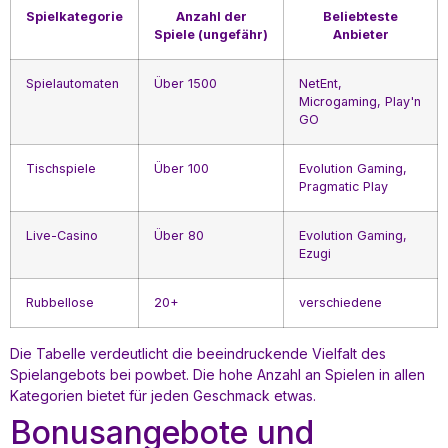
Spielkategorie
Anzahl der
Beliebteste
Spiele (ungefähr)
Anbieter
Spielautomaten
Über 1500
NetEnt,
Microgaming, Play'n
GO
Tischspiele
Über 100
Evolution Gaming,
Pragmatic Play
Live-Casino
Über 80
Evolution Gaming,
Ezugi
Rubbellose
20+
verschiedene
Die Tabelle verdeutlicht die beeindruckende Vielfalt des
Spielangebots bei powbet. Die hohe Anzahl an Spielen in allen
Kategorien bietet für jeden Geschmack etwas.
Bonusangebote und