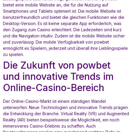
bietet eine mobile Website an, die für die Nutzung auf
Smartphones und Tablets optimiert ist. Die mobile Website ist
benutzerfreundlich und bietet die gleichen Funktionen wie die
Desktop-Version. Es ist keine separate App erforderlich, was
den Zugang zum Casino erleichtert. Die Ladezeiten sind kurz
und die Navigation intuitiv. Zudem ist die mobile Website sicher
und zuverlässig. Die mobile Verfügbarkeit von powbet
ermöglicht es Spielern, jederzeit und überall ihre Lieblingsspiele
zu spielen.
Die Zukunft von powbet
und innovative Trends im
Online-Casino-Bereich
Der Online-Casino-Markt ist einem ständigen Wandel
unterworfen. Neue Technologien und innovative Trends prägen
die Entwicklung der Branche. Virtual Reality (VR) und Augmented
Reality (AR) bieten beispielsweise die Möglichkeit, ein noch
immersiveres Casino-Erlebnis zu schaffen. Auch