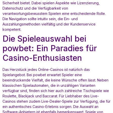
Sicherheit bietet. Dabei spielen Aspekte wie Lizenzierung,
Datenschutz und die Verfügbarkeit von
verantwortungsbewusstem Spielen eine entscheidende Rolle.
Die Navigation sollte intuitiv sein, die Ein- und
Auszahlungsmethoden vielfältig und der Kundenservice
kompetent.
Die Spieleauswahl bei
powbet: Ein Paradies für
Casino-Enthusiasten
Das Herzstück jedes Online-Casinos ist natürlich das
Spielangebot. Bei powbet erwartet Spieler eine
beeindruckende Vielfalt, die keine Wünsche offen lässt. Neben
klassischen Spielautomaten, die in unzähligen Varianten
verfügbar sind, finden sich hier auch zahlreiche Tischspiele wie
Roulette, Blackjack und Baccarat. Für Liebhaber des Live-
Casinos stehen zudem Live-Dealer-Spiele zur Verfügung, die für
ein authentisches Casino-Erlebnis sorgen. Die Auswahl an
Software-Anbietern ist ebenfalls bemerkenswert. Spiele von