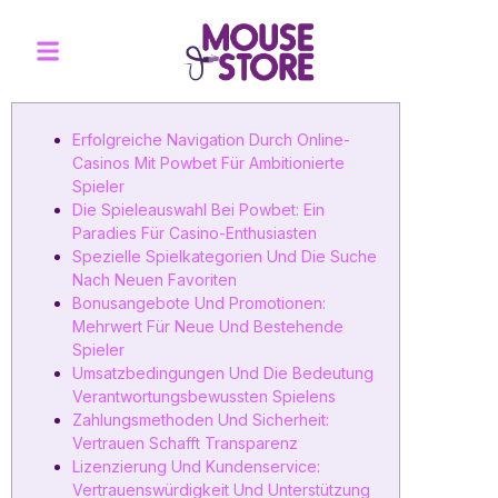
Erfolgreiche Navigation Durch Online-
Casinos Mit Powbet Für Ambitionierte
Spieler
Die Spieleauswahl Bei Powbet: Ein
Paradies Für Casino-Enthusiasten
Spezielle Spielkategorien Und Die Suche
Nach Neuen Favoriten
Bonusangebote Und Promotionen:
Mehrwert Für Neue Und Bestehende
Spieler
Umsatzbedingungen Und Die Bedeutung
Verantwortungsbewussten Spielens
Zahlungsmethoden Und Sicherheit:
Vertrauen Schafft Transparenz
Lizenzierung Und Kundenservice:
Vertrauenswürdigkeit Und Unterstützung