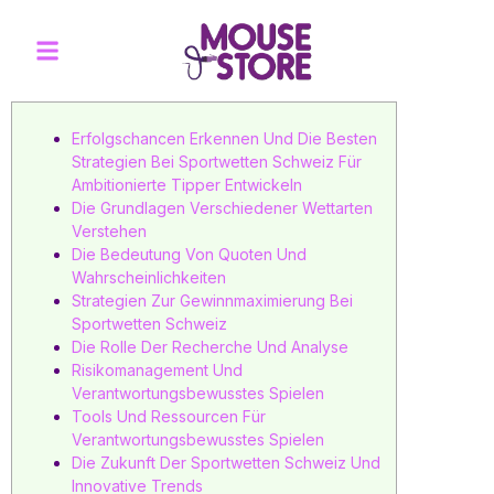
Erfolgschancen Erkennen Und Die Besten
Strategien Bei Sportwetten Schweiz Für
Ambitionierte Tipper Entwickeln
Die Grundlagen Verschiedener Wettarten
Verstehen
Die Bedeutung Von Quoten Und
Wahrscheinlichkeiten
Strategien Zur Gewinnmaximierung Bei
Sportwetten Schweiz
Die Rolle Der Recherche Und Analyse
Risikomanagement Und
Verantwortungsbewusstes Spielen
Tools Und Ressourcen Für
Verantwortungsbewusstes Spielen
Die Zukunft Der Sportwetten Schweiz Und
Innovative Trends