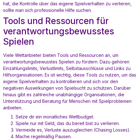
hat, die Kontrolle über das eigene Spielverhalten zu verlieren,
sollte man sich professionelle Hilfe suchen.
Tools und Ressourcen für
verantwortungsbewusstes
Spielen
Viele Wettanbieter bieten Tools und Ressourcen an, um
verantwortungsbewusstes Spielen zu fördern. Dazu gehören
Einzahlungslimits, Verlustlimits, Selbstausschlüsse und Links zu
Hilfsorganisationen. Es ist wichtig, diese Tools zu nutzen, um das
eigene Spielverhalten zu kontrollieren und sich vor den
negativen Auswirkungen von Spielsucht zu schützen. Darüber
hinaus gibt es zahlreiche unabhängige Organisationen, die
Unterstützung und Beratung für Menschen mit Spielproblemen
anbieten.
Setze dir ein monatliches Wettbudget.
Spiele nur mit Geld, das du bereit bist zu verlieren.
Vermeide es, Verluste auszugleichen (Chasing Losses).
Mache regelmäßig Pausen.