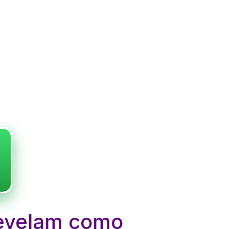
revelam como