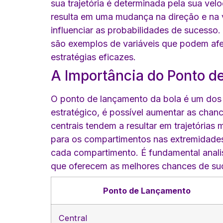
sua trajetória é determinada pela sua vel
resulta em uma mudança na direção e na v
influenciar as probabilidades de sucesso.
são exemplos de variáveis que podem afet
estratégias eficazes.
A Importância do Ponto 
O ponto de lançamento da bola é um dos 
estratégico, é possível aumentar as chan
centrais tendem a resultar em trajetórias
para os compartimentos nas extremidades.
cada compartimento. É fundamental analis
que oferecem as melhores chances de su
Ponto de Lançamento
Central