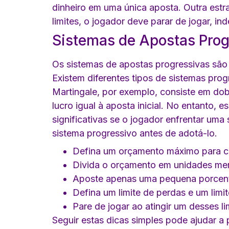
dinheiro em uma única aposta. Outra estra
limites, o jogador deve parar de jogar, i
Sistemas de Apostas Prog
Os sistemas de apostas progressivas são 
Existem diferentes tipos de sistemas pro
Martingale, por exemplo, consiste em dob
lucro igual à aposta inicial. No entanto,
significativas se o jogador enfrentar uma
sistema progressivo antes de adotá-lo.
Defina um orçamento máximo para c
Divida o orçamento em unidades me
Aposte apenas uma pequena porcen
Defina um limite de perdas e um limi
Pare de jogar ao atingir um desses li
Seguir estas dicas simples pode ajudar a