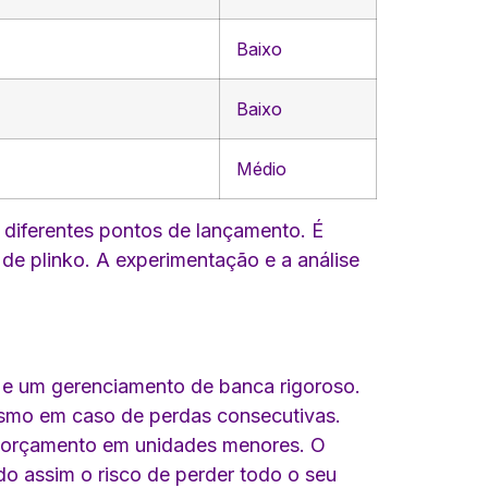
Baixo
Baixo
Médio
 diferentes pontos de lançamento. É
de plinko. A experimentação e a análise
s e um gerenciamento de banca rigoroso.
esmo em caso de perdas consecutivas.
e orçamento em unidades menores. O
 assim o risco de perder todo o seu