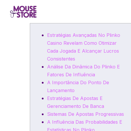
Estratégias Avançadas No Plinko
Casino Revelam Como Otimizar
Cada Jogada E Alcançar Lucros
Consistentes
Análise Da Dinâmica Do Plinko E
Fatores De Influência
A Importância Do Ponto De
Lançamento
Estratégias De Apostas E
Gerenciamento De Banca
Sistemas De Apostas Progressivas
A Influência Das Probabilidades E
Estatísticas No Plinko