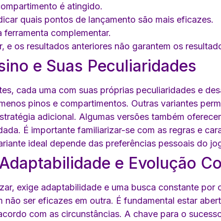
ompartimento é atingido.
dicar quais pontos de lançamento são mais eficazes.
ma ferramenta complementar.
 e os resultados anteriores não garantem os resultado
sino e Suas Peculiaridades
ntes, cada uma com suas próprias peculiaridades e de
 menos pinos e compartimentos. Outras variantes perm
stratégia adicional. Algumas versões também oferece
ada. É importante familiarizar-se com as regras e cara
riante ideal depende das preferências pessoais do jog
 Adaptabilidade e Evolução C
zar, exige adaptabilidade e uma busca constante por 
o ser eficazes em outra. É fundamental estar aberto 
 acordo com as circunstâncias. A chave para o sucess