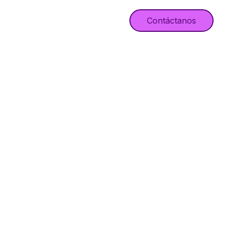
Contáctanos