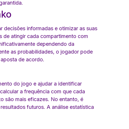
garantida.
nko
ar decisões informadas e otimizar as suas
es de atingir cada compartimento com
gnificativamente dependendo da
nte as probabilidades, o jogador pode
e aposta de acordo.
ento do jogo e ajudar a identificar
 calcular a frequência com que cada
o são mais eficazes. No entanto, é
esultados futuros. A análise estatística