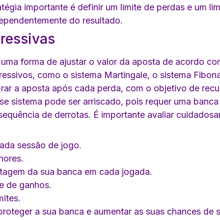
tégia importante é definir um limite de perdas e um li
ndependentemente do resultado.
ressivas
uma forma de ajustar o valor da aposta de acordo com
gressivos, como o sistema Martingale, o sistema Fibon
rar a aposta após cada perda, com o objetivo de recu
 esse sistema pode ser arriscado, pois requer uma banc
 sequência de derrotas. É importante avaliar cuidados
ada sessão de jogo.
nores.
tagem da sua banca em cada jogada.
te de ganhos.
mites.
 proteger a sua banca e aumentar as suas chances de 