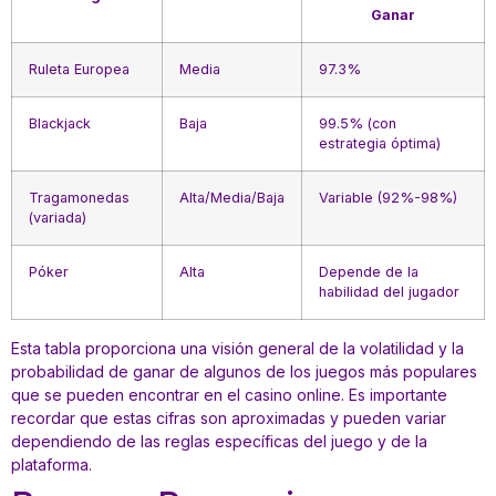
Ganar
Ruleta Europea
Media
97.3%
Blackjack
Baja
99.5% (con
estrategia óptima)
Tragamonedas
Alta/Media/Baja
Variable (92%-98%)
(variada)
Póker
Alta
Depende de la
habilidad del jugador
Esta tabla proporciona una visión general de la volatilidad y la
probabilidad de ganar de algunos de los juegos más populares
que se pueden encontrar en el casino online. Es importante
recordar que estas cifras son aproximadas y pueden variar
dependiendo de las reglas específicas del juego y de la
plataforma.