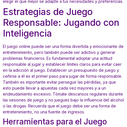
elegir el que mejor se adapte a tus necesidades y preferencias.
Estrategias de Juego
Responsable: Jugando con
Inteligencia
El juego online puede ser una forma divertida y emocionante de
entretenimiento, pero también puede ser adictivo y generar
problemas financieros. Es fundamental adoptar una actitud
responsable al jugar y establecer límites claros para evitar caer
en la adicción al juego. Establecer un presupuesto de juego y
ceñirse a él es el primer paso para jugar de forma responsable.
También es importante evitar perseguir las pérdidas, ya que
esto puede llevar a apuestas cada vez mayores y a un
endeudamiento excesivo. Tómate descansos regulares durante
las sesiones de juego y no juegues bajo la influencia del alcohol
o las drogas. Recuerda que el juego debe ser una forma de
entretenimiento, no una fuente de ingresos.
Herramientas para el Juego