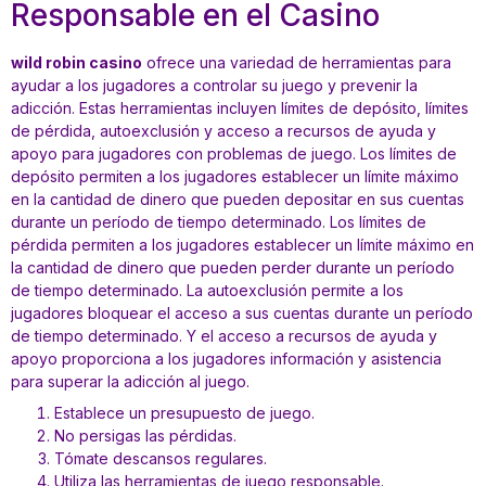
Responsable en el Casino
wild robin casino
ofrece una variedad de herramientas para
ayudar a los jugadores a controlar su juego y prevenir la
adicción. Estas herramientas incluyen límites de depósito, límites
de pérdida, autoexclusión y acceso a recursos de ayuda y
apoyo para jugadores con problemas de juego. Los límites de
depósito permiten a los jugadores establecer un límite máximo
en la cantidad de dinero que pueden depositar en sus cuentas
durante un período de tiempo determinado. Los límites de
pérdida permiten a los jugadores establecer un límite máximo en
la cantidad de dinero que pueden perder durante un período
de tiempo determinado. La autoexclusión permite a los
jugadores bloquear el acceso a sus cuentas durante un período
de tiempo determinado. Y el acceso a recursos de ayuda y
apoyo proporciona a los jugadores información y asistencia
para superar la adicción al juego.
Establece un presupuesto de juego.
No persigas las pérdidas.
Tómate descansos regulares.
Utiliza las herramientas de juego responsable.