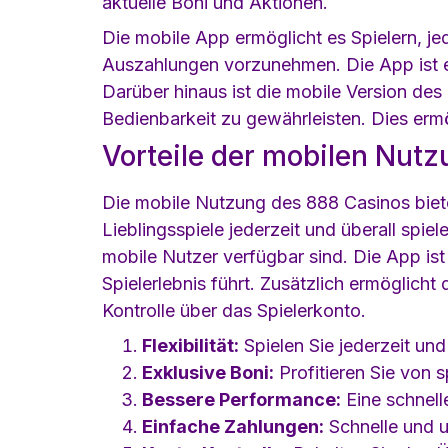
aktuelle Boni und Aktionen.
Die mobile App ermöglicht es Spielern, je
Auszahlungen vorzunehmen. Die App ist ein
Darüber hinaus ist die mobile Version des 
Bedienbarkeit zu gewährleisten. Dies erm
Vorteile der mobilen Nut
Die mobile Nutzung des 888 Casinos bietet e
Lieblingsspiele jederzeit und überall spie
mobile Nutzer verfügbar sind. Die App ist
Spielerlebnis führt. Zusätzlich ermöglich
Kontrolle über das Spielerkonto.
Flexibilität:
Spielen Sie jederzeit und 
Exklusive Boni:
Profitieren Sie von 
Bessere Performance:
Eine schnelle
Einfache Zahlungen:
Schnelle und u