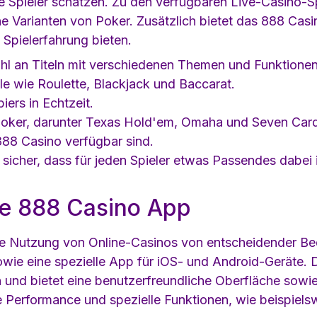
e Spieler schätzen. Zu den verfügbaren Live-Casino-Sp
 Varianten von Poker. Zusätzlich bietet das 888 Casin
 Spielerfahrung bieten.
hl an Titeln mit verschiedenen Themen und Funktionen
e wie Roulette, Blackjack und Baccarat.
iers in Echtzeit.
oker, darunter Texas Hold'em, Omaha und Seven Card
 888 Casino verfügbar sind.
lt sicher, dass für jeden Spieler etwas Passendes dabe
ie 888 Casino App
obile Nutzung von Online-Casinos von entscheidender B
owie eine spezielle App für iOS- und Android-Geräte. 
und bietet eine benutzerfreundliche Oberfläche sowie
te Performance und spezielle Funktionen, wie beispie