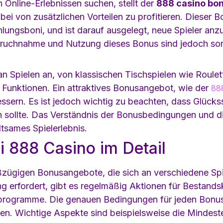
 Online-Erlebnissen suchen, stellt der
888 casino bo
i von zusätzlichen Vorteilen zu profitieren. Dieser 
zahlungsboni, und ist darauf ausgelegt, neue Spieler 
ruchnahme und Nutzung dieses Bonus sind jedoch sorgf
 an Spielen an, von klassischen Tischspielen wie Roule
Funktionen. Ein attraktives Bonusangebot, wie der
88
ssern. Es ist jedoch wichtig zu beachten, dass Glücks
sollte. Das Verständnis der Bonusbedingungen und di
ltsames Spielerlebnis.
ei 888 Casino im Detail
ßzügigen Bonusangebote, die sich an verschiedene Sp
 erfordert, gibt es regelmäßig Aktionen für Bestandsk
programme. Die genauen Bedingungen für jeden Bonus v
en. Wichtige Aspekte sind beispielsweise die Mindest