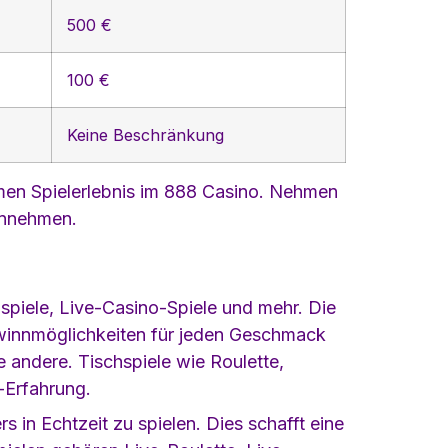
500 €
100 €
Keine Beschränkung
amen Spielerlebnis im 888 Casino. Nehmen
 annehmen.
spiele, Live-Casino-Spiele und mehr. Die
Gewinnmöglichkeiten für jeden Geschmack
 andere. Tischspiele wie Roulette,
o-Erfahrung.
 in Echtzeit zu spielen. Dies schafft eine