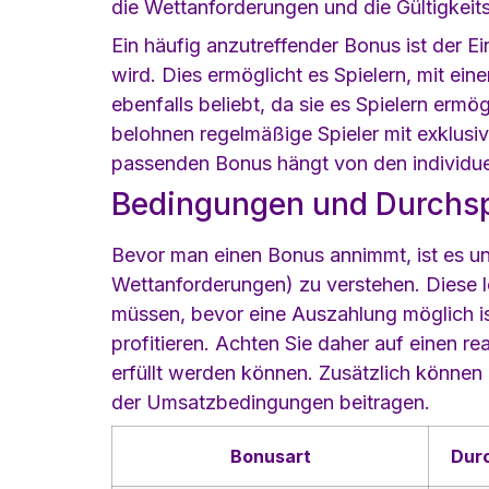
die Wettanforderungen und die Gültigkeit
Ein häufig anzutreffender Bonus ist der 
wird. Dies ermöglicht es Spielern, mit ei
ebenfalls beliebt, da sie es Spielern er
belohnen regelmäßige Spieler mit exklus
passenden Bonus hängt von den individue
Bedingungen und Durchsp
Bevor man einen Bonus annimmt, ist es u
Wettanforderungen) zu verstehen. Diese 
müssen, bevor eine Auszahlung möglich i
profitieren. Achten Sie daher auf einen 
erfüllt werden können. Zusätzlich können
der Umsatzbedingungen beitragen.
Bonusart
Durc