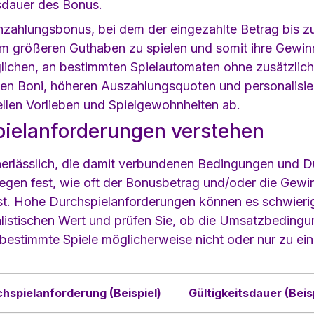
sdauer des Bonus.
Einzahlungsbonus, bei dem der eingezahlte Betrag bis 
nem größeren Guthaben zu spielen und somit ihre Gewin
möglichen, an bestimmten Spielautomaten ohne zusätzli
iven Boni, höheren Auszahlungsquoten und personalisi
llen Vorlieben und Spielgewohnheiten ab.
ielanforderungen verstehen
nerlässlich, die damit verbundenen Bedingungen und D
legen fest, wie oft der Bonusbetrag und/oder die Ge
st. Hohe Durchspielanforderungen können es schwieri
realistischen Wert und prüfen Sie, ob die Umsatzbedi
 bestimmte Spiele möglicherweise nicht oder nur zu ei
hspielanforderung (Beispiel)
Gültigkeitsdauer (Beis