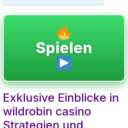
Spielen
Exklusive Einblicke in
wildrobin casino
Strategien und