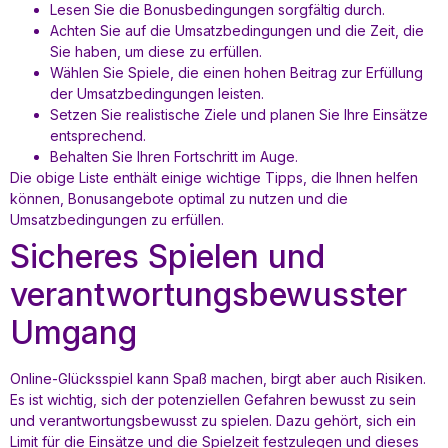
Lesen Sie die Bonusbedingungen sorgfältig durch.
Achten Sie auf die Umsatzbedingungen und die Zeit, die
Sie haben, um diese zu erfüllen.
Wählen Sie Spiele, die einen hohen Beitrag zur Erfüllung
der Umsatzbedingungen leisten.
Setzen Sie realistische Ziele und planen Sie Ihre Einsätze
entsprechend.
Behalten Sie Ihren Fortschritt im Auge.
Die obige Liste enthält einige wichtige Tipps, die Ihnen helfen
können, Bonusangebote optimal zu nutzen und die
Umsatzbedingungen zu erfüllen.
Sicheres Spielen und
verantwortungsbewusster
Umgang
Online-Glücksspiel kann Spaß machen, birgt aber auch Risiken.
Es ist wichtig, sich der potenziellen Gefahren bewusst zu sein
und verantwortungsbewusst zu spielen. Dazu gehört, sich ein
Limit für die Einsätze und die Spielzeit festzulegen und dieses