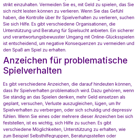
strikt einzuhalten. Vermeiden Sie es, mit Geld zu spielen, das Sie
sich nicht leisten können zu verlieren. Wenn Sie das Gefühl
haben, die Kontrolle über Ihr Spielverhalten zu verlieren, suchen
Sie sich Hilfe. Es gibt verschiedene Organisationen, die
Unterstützung und Beratung für Spielsucht anbieten. Ein sicherer
und verantwortungsbewusster Umgang mit Online-Glücksspielen
ist entscheidend, um negative Konsequenzen zu vermeiden und
den Spaß am Spiel zu erhalten.
Anzeichen für problematische
Spielverhalten
Es gibt verschiedene Anzeichen, die darauf hindeuten können,
dass Ihr Spielverhalten problematisch wird. Dazu gehören, wenn
Sie ständig an das Spielen denken, mehr Geld einsetzen als
geplant, versuchen, Verluste auszugleichen, lügen, um Ihr
Spielverhalten zu verbergen, oder sich schuldig und depressiv
fühlen. Wenn Sie eines oder mehrere dieser Anzeichen bei sich
feststellen, ist es wichtig, sich Hilfe zu suchen. Es gibt
verschiedene Möglichkeiten, Unterstützung zu erhalten, wie
zum Beispiel Selbsthilfegruppen, Beratungsstellen oder