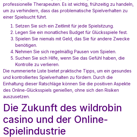
professionelle Therapeuten. Es ist wichtig, frühzeitig zu handeln,
um zu verhindern, dass das problematische Spielverhalten zu
einer Spielsucht führt.
Setzen Sie sich ein Zeitlimit für jede Spielsitzung.
Legen Sie ein monatliches Budget für Glücksspiele fest.
Spielen Sie niemals mit Geld, das Sie für andere Zwecke
benötigen.
Nehmen Sie sich regelmäßig Pausen vom Spielen.
Suchen Sie sich Hilfe, wenn Sie das Gefühl haben, die
Kontrolle zu verlieren.
Die nummerierte Liste bietet praktische Tipps, um ein gesundes
und kontrolliertes Spielverhalten zu fördern. Durch die
Einhaltung dieser Ratschläge können Sie die positiven Aspekte
des Online-Glücksspiels genießen, ohne sich den Risiken
auszusetzen.
Die Zukunft des wildrobin
casino und der Online-
Spielindustrie