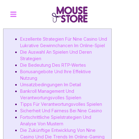
Exzellente Strategien Für Nine Casino Und
Lukrative Gewinnchancen Im Online-Spiel
Die Auswahl An Spielen Und Deren
Strategien
Die Bedeutung Des RTP-Wertes
Bonusangebote Und Ihre Effektive
Nutzung
Umsatzbedingungen Im Detail
Bankroll Management Und
Verantwortungsvolles Spielen
Tipps Für Verantwortungsvolles Spielen
Sicherheit Und Fairness Bei Nine Casino
Fortschrittliche Spielstrategien Und
Analyse Von Mustern
Die Zukünftige Entwicklung Von Nine
Casino Und Die Trends Im Online-Gaming