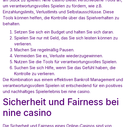
um verantwortungsvolles Spielen zu fördern, wie z.B.
Einzahlungslimits, Verlustlimits und Selbstausschlüsse. Diese
Tools können helfen, die Kontrolle über das Spielverhalten zu
behalten.
Setzen Sie sich ein Budget und halten Sie sich daran.
Spielen Sie nur mit Geld, das Sie sich leisten können zu
verlieren.
Machen Sie regelmäßig Pausen.
Vermeiden Sie es, Verluste wiederzugewinnen.
Nutzen Sie die Tools für verantwortungsvolles Spielen.
Suchen Sie sich Hilfe, wenn Sie das Gefühl haben, die
Kontrolle zu verlieren.
Die Kombination aus einem effektiven Bankroll Management und
verantwortungsvollem Spielen ist entscheidend für ein positives
und nachhaltiges Spielerlebnis bei nine casino.
Sicherheit und Fairness bei
nine casino
Die Sicherheit und Fairness eines Online-Casinos sind von