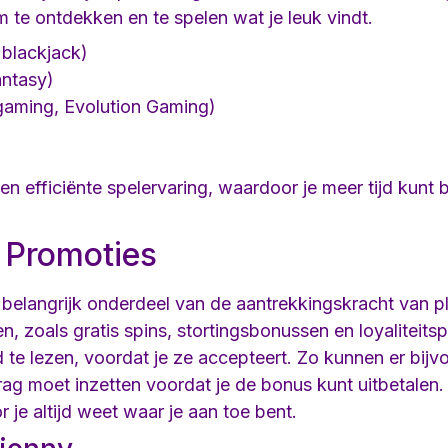
m te ontdekken en te spelen wat je leuk vindt.
, blackjack)
antasy)
ogaming, Evolution Gaming)
en efficiënte spelervaring, waardoor je meer tijd kunt 
 Promoties
elangrijk onderdeel van de aantrekkingskracht van pl
n, zoals gratis spins, stortingsbonussen en loyaliteits
e lezen, voordat je ze accepteert. Zo kunnen er bijv
rag moet inzetten voordat je de bonus kunt uitbetalen.
e altijd weet waar je aan toe bent.