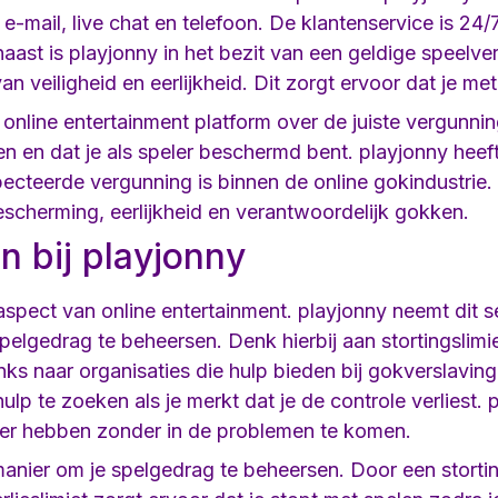
e-mail, live chat en telefoon. De klantenservice is 24/7
aast is playjonny in het bezit van een geldige speelve
n veiligheid en eerlijkheid. Dit zorgt ervoor dat je met
 online entertainment platform over de juiste vergunni
sen en dat je als speler beschermd bent. playjonny he
cteerde vergunning is binnen de online gokindustrie. 
escherming, eerlijkheid en verantwoordelijk gokken.
n bij playjonny
aspect van online entertainment. playjonny neemt dit se
lgedrag te beheersen. Denk hierbij aan stortingslimiete
nks naar organisaties die hulp bieden bij gokverslaving.
hulp te zoeken als je merkt dat je de controle verliest
zier hebben zonder in de problemen te komen.
manier om je spelgedrag te beheersen. Door een storting