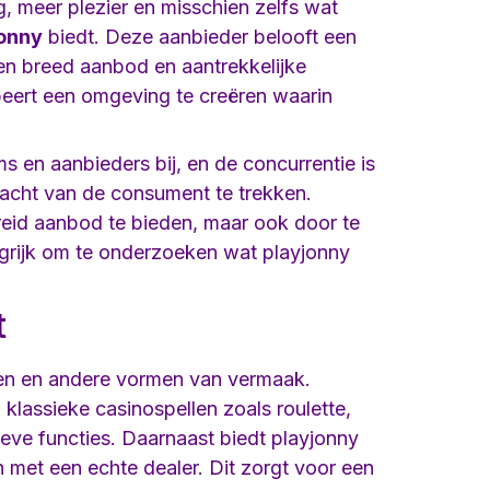
, meer plezier en misschien zelfs wat
jonny
biedt. Deze aanbieder belooft een
en breed aanbod en aantrekkelijke
obeert een omgeving te creëren waarin
 en aanbieders bij, en de concurrentie is
dacht van de consument te trekken.
breid aanbod te bieden, maar ook door te
ngrijk om te onderzoeken wat playjonny
t
len en andere vormen van vermaak.
 klassieke casinospellen zoals roulette,
eve functies. Daarnaast biedt playjonny
n met een echte dealer. Dit zorgt voor een