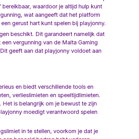
 bereikbaar, waardoor je altijd hulp kunt
rgunning, wat aangeeft dat het platform
 een gerust hart kunt spelen bij playjonny.
ngen beschikt. Dit garandeert namelijk dat
eft een vergunning van de Malta Gaming
Dit geeft aan dat playjonny voldoet aan
rieus en biedt verschillende tools en
n, verlieslimieten en speeltijdlimieten.
 Het is belangrijk om je bewust te zijn
. playjonny moedigt verantwoord spelen
slimiet in te stellen, voorkom je dat je