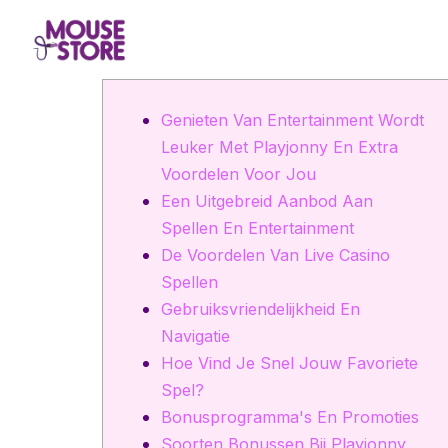
Genieten Van Entertainment Wordt
Leuker Met Playjonny En Extra
Voordelen Voor Jou
Een Uitgebreid Aanbod Aan
Spellen En Entertainment
De Voordelen Van Live Casino
Spellen
Gebruiksvriendelijkheid En
Navigatie
Hoe Vind Je Snel Jouw Favoriete
Spel?
Bonusprogramma's En Promoties
Soorten Bonussen Bij Playjonny