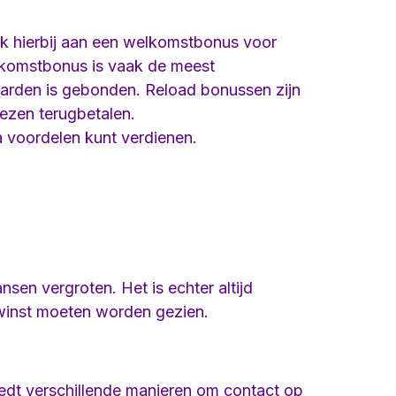
nk hierbij aan een welkomstbonus voor
elkomstbonus is vaak de meest
aarden is gebonden. Reload bonussen zijn
iezen terugbetalen.
a voordelen kunt verdienen.
en vergroten. Het is echter altijd
r winst moeten worden gezien.
iedt verschillende manieren om contact op