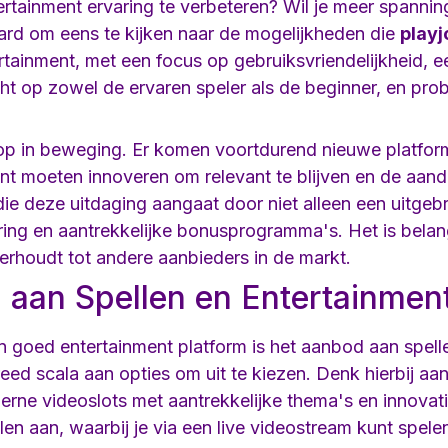
rtainment ervaring te verbeteren? Wil je meer spanning
ard om eens te kijken naar de mogelijkheden die
play
tainment, met een focus op gebruiksvriendelijkheid, e
icht op zowel de ervaren speler als de beginner, en pr
op in beweging. Er komen voortdurend nieuwe platforms
ant moeten innoveren om relevant te blijven en de aan
 die deze uitdaging aangaat door niet alleen een uitge
aring en aantrekkelijke bonusprogramma's. Het is bela
verhoudt tot andere aanbieders in de markt.
 aan Spellen en Entertainmen
n goed entertainment platform is het aanbod aan spel
ed scala aan opties om uit te kiezen. Denk hierbij aan
rne videoslots met aantrekkelijke thema's en innovati
len aan, waarbij je via een live videostream kunt spele