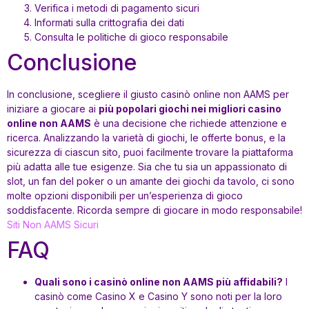
Verifica i metodi di pagamento sicuri
Informati sulla crittografia dei dati
Consulta le politiche di gioco responsabile
Conclusione
In conclusione, scegliere il giusto casinò online non AAMS per
iniziare a giocare ai
più popolari giochi nei migliori casino
online non AAMS
è una decisione che richiede attenzione e
ricerca. Analizzando la varietà di giochi, le offerte bonus, e la
sicurezza di ciascun sito, puoi facilmente trovare la piattaforma
più adatta alle tue esigenze. Sia che tu sia un appassionato di
slot, un fan del poker o un amante dei giochi da tavolo, ci sono
molte opzioni disponibili per un’esperienza di gioco
soddisfacente. Ricorda sempre di giocare in modo responsabile!
Siti Non AAMS Sicuri
FAQ
Quali sono i casinò online non AAMS più affidabili?
I
casinò come Casino X e Casino Y sono noti per la loro