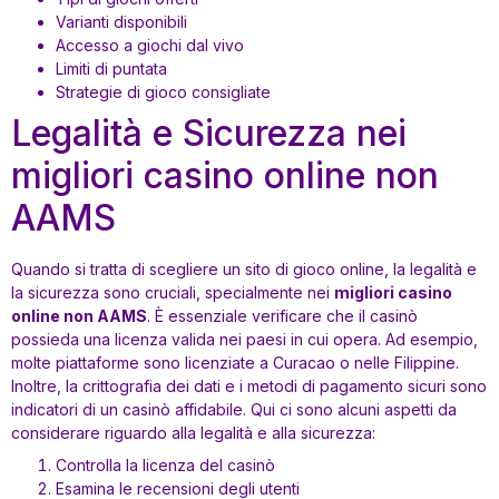
Varianti disponibili
Accesso a giochi dal vivo
Limiti di puntata
Strategie di gioco consigliate
Legalità e Sicurezza nei
migliori casino online non
AAMS
Quando si tratta di scegliere un sito di gioco online, la legalità e
la sicurezza sono cruciali, specialmente nei
migliori casino
online non AAMS
. È essenziale verificare che il casinò
possieda una licenza valida nei paesi in cui opera. Ad esempio,
molte piattaforme sono licenziate a Curacao o nelle Filippine.
Inoltre, la crittografia dei dati e i metodi di pagamento sicuri sono
indicatori di un casinò affidabile. Qui ci sono alcuni aspetti da
considerare riguardo alla legalità e alla sicurezza:
Controlla la licenza del casinò
Esamina le recensioni degli utenti