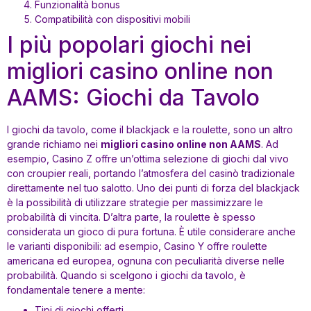
Funzionalità bonus
Compatibilità con dispositivi mobili
I più popolari giochi nei
migliori casino online non
AAMS: Giochi da Tavolo
I giochi da tavolo, come il blackjack e la roulette, sono un altro
grande richiamo nei
migliori casino online non AAMS
. Ad
esempio, Casino Z offre un’ottima selezione di giochi dal vivo
con croupier reali, portando l’atmosfera del casinò tradizionale
direttamente nel tuo salotto. Uno dei punti di forza del blackjack
è la possibilità di utilizzare strategie per massimizzare le
probabilità di vincita. D’altra parte, la roulette è spesso
considerata un gioco di pura fortuna. È utile considerare anche
le varianti disponibili: ad esempio, Casino Y offre roulette
americana ed europea, ognuna con peculiarità diverse nelle
probabilità. Quando si scelgono i giochi da tavolo, è
fondamentale tenere a mente:
Tipi di giochi offerti