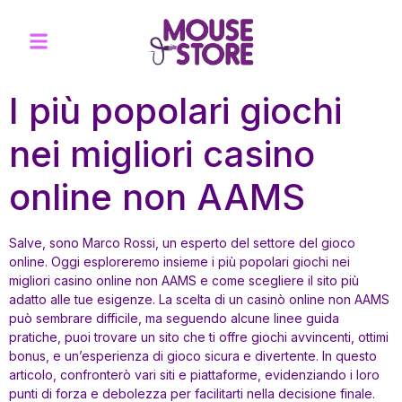
I più popolari giochi
nei migliori casino
online non AAMS
Salve, sono Marco Rossi, un esperto del settore del gioco
online. Oggi esploreremo insieme i più popolari giochi nei
migliori casino online non AAMS e come scegliere il sito più
adatto alle tue esigenze. La scelta di un casinò online non AAMS
può sembrare difficile, ma seguendo alcune linee guida
pratiche, puoi trovare un sito che ti offre giochi avvincenti, ottimi
bonus, e un’esperienza di gioco sicura e divertente. In questo
articolo, confronterò vari siti e piattaforme, evidenziando i loro
punti di forza e debolezza per facilitarti nella decisione finale.