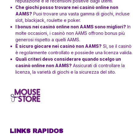
reputazione e le recensioni positive dagli utenti.
Che giochi posso trovare nei casinò online non
AAMS?
Puoi trovare una vasta gamma di giochi, incluse
slot, blackjack, roulette e poker.
I bonus nei casinò online non AAMS sono migliori?
In
molte occasioni, i casinò non AAMS offrono bonus più
generosi rispetto a quelli AAMS.
È sicuro giocare nei casinò non AAMS?
Sì, se il casinò
è regolarmente controllato e possiede una licenza valida.
Quali criteri devo considerare quando scelgo un
casinò online non AAMS?
Assicurati di controllare la
licenza, la varietà di giochi e la sicurezza del sito.
LINKS RAPIDOS