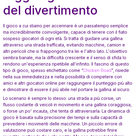
del divertimento
Il gioco a cui stiamo per accennare è un passatempo semplice
ma incredibilmente coinvolgente, capace di tenere con il fiato
sospeso giocatori di ogni età. Si tratta di guidare una gallina
attraverso una strada trafficata, evitando macchine, camion e
altri pericoli che si frappongono tra lei e l'altro lato. L'obiettivo
sembra banale, ma la difficoltà crescente e il senso di sfida lo
rendono un'esperienza ripetibile all'infinito. Il fascino di questo
tipo di gioco, spesso etichettato come “
Chicken Road
”, risiede
nella sua immediatezza e nella possibilità di competere con
amici e altri giocatori online per raggiungere il punteggio più alto
e dimostrare di essere il più abile nel portare la gallina al sicuro.
Lo scenario è sempre lo stesso: una strada a più corsie, un
flusso costante di veicoli in movimento e una gallina coraggiosa,
o forse un po' incauta, che tenta di attraversarla. La dinamica di
gioco è basata sulla precisione dei tempi e sulla capacità di
prevedere i movimenti delle macchine. Un piccolo errore di
valutazione può costare caro, e la gallina potrebbe finire