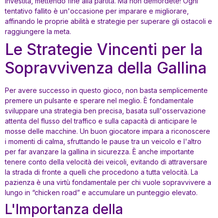
investita, mettendo fine alla partita. Ma non demordete! Ogni
tentativo fallito è un'occasione per imparare e migliorare,
affinando le proprie abilità e strategie per superare gli ostacoli e
raggiungere la meta.
Le Strategie Vincenti per la
Sopravvivenza della Gallina
Per avere successo in questo gioco, non basta semplicemente
premere un pulsante e sperare nel meglio. È fondamentale
sviluppare una strategia ben precisa, basata sull'osservazione
attenta del flusso del traffico e sulla capacità di anticipare le
mosse delle macchine. Un buon giocatore impara a riconoscere
i momenti di calma, sfruttando le pause tra un veicolo e l'altro
per far avanzare la gallina in sicurezza. È anche importante
tenere conto della velocità dei veicoli, evitando di attraversare
la strada di fronte a quelli che procedono a tutta velocità. La
pazienza è una virtù fondamentale per chi vuole sopravvivere a
lungo in “chicken road” e accumulare un punteggio elevato.
L'Importanza della