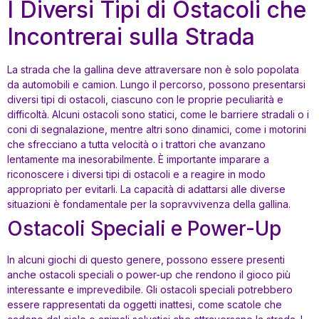
I Diversi Tipi di Ostacoli che
Incontrerai sulla Strada
La strada che la gallina deve attraversare non è solo popolata
da automobili e camion. Lungo il percorso, possono presentarsi
diversi tipi di ostacoli, ciascuno con le proprie peculiarità e
difficoltà. Alcuni ostacoli sono statici, come le barriere stradali o i
coni di segnalazione, mentre altri sono dinamici, come i motorini
che sfrecciano a tutta velocità o i trattori che avanzano
lentamente ma inesorabilmente. È importante imparare a
riconoscere i diversi tipi di ostacoli e a reagire in modo
appropriato per evitarli. La capacità di adattarsi alle diverse
situazioni è fondamentale per la sopravvivenza della gallina.
Ostacoli Speciali e Power-Up
In alcuni giochi di questo genere, possono essere presenti
anche ostacoli speciali o power-up che rendono il gioco più
interessante e imprevedibile. Gli ostacoli speciali potrebbero
essere rappresentati da oggetti inattesi, come scatole che