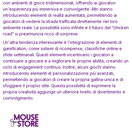
con ambienti di gioco tridimensionali, offrendo ai giocatori
un'esperienza più immersiva e coinvolgente. Altri stanno
introducendo elementi di realtà aumentata, permettendo ai
giocatori di vedere la strada trafficata direttamente nel loro
ambiente reale. Le possibilità sono infinite e il futuro del “chicken
road” si preannuncia ricco di sorprese.
Un'altra tendenza interessante è l'integrazione di elementi di
gamification, come sistemi di ricompense, classifiche online e
sfide settimanali. Questi elementi incentivano i giocatori a
continuare a giocare e a migliorare le proprie abilità, creando un
ciclo di engagement continuo. Inoltre, alcuni giochi stanno
introducendo elementi di personalizzazione più avanzati,
permettendo ai giocatori di creare la propria gallina unica e di
sfoggiare il proprio stile. Questa possibilità di esprimere la
propria creatività aggiunge un ulteriore livello di divertimento e
coinvolgimento.