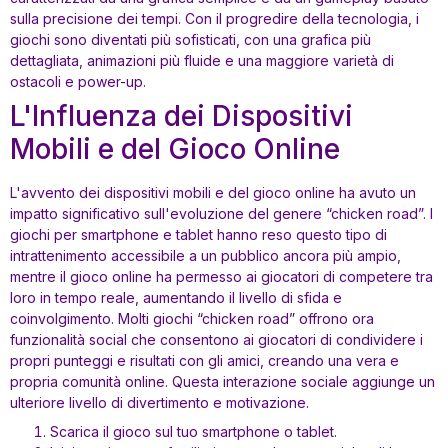
sulla precisione dei tempi. Con il progredire della tecnologia, i
giochi sono diventati più sofisticati, con una grafica più
dettagliata, animazioni più fluide e una maggiore varietà di
ostacoli e power-up.
L'Influenza dei Dispositivi
Mobili e del Gioco Online
L'avvento dei dispositivi mobili e del gioco online ha avuto un
impatto significativo sull'evoluzione del genere “chicken road”. I
giochi per smartphone e tablet hanno reso questo tipo di
intrattenimento accessibile a un pubblico ancora più ampio,
mentre il gioco online ha permesso ai giocatori di competere tra
loro in tempo reale, aumentando il livello di sfida e
coinvolgimento. Molti giochi “chicken road” offrono ora
funzionalità social che consentono ai giocatori di condividere i
propri punteggi e risultati con gli amici, creando una vera e
propria comunità online. Questa interazione sociale aggiunge un
ulteriore livello di divertimento e motivazione.
Scarica il gioco sul tuo smartphone o tablet.