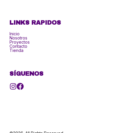
LINKS RAPIDOS
Inicio
Nosotros
Proyectos
Contacto
Tienda
SÍGUENOS