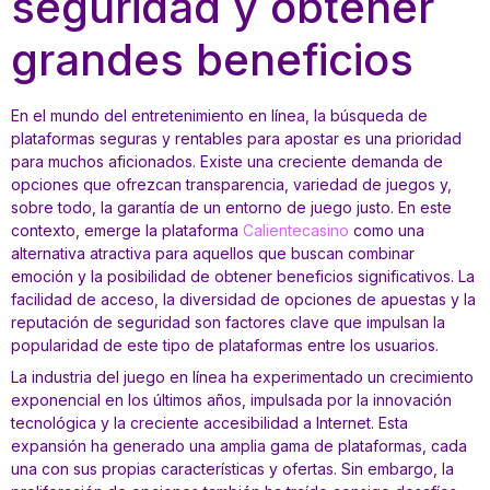
seguridad y obtener
grandes beneficios
En el mundo del entretenimiento en línea, la búsqueda de
plataformas seguras y rentables para apostar es una prioridad
para muchos aficionados. Existe una creciente demanda de
opciones que ofrezcan transparencia, variedad de juegos y,
sobre todo, la garantía de un entorno de juego justo. En este
contexto, emerge la plataforma
Calientecasino
como una
alternativa atractiva para aquellos que buscan combinar
emoción y la posibilidad de obtener beneficios significativos. La
facilidad de acceso, la diversidad de opciones de apuestas y la
reputación de seguridad son factores clave que impulsan la
popularidad de este tipo de plataformas entre los usuarios.
La industria del juego en línea ha experimentado un crecimiento
exponencial en los últimos años, impulsada por la innovación
tecnológica y la creciente accesibilidad a Internet. Esta
expansión ha generado una amplia gama de plataformas, cada
una con sus propias características y ofertas. Sin embargo, la