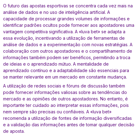
O futuro das apostas esportivas se concentra cada vez mais na
análise de dados e no uso de inteligência artificial. A
capacidade de processar grandes volumes de informações e
identificar padrões ocultos pode fornecer aos apostadores uma
vantagem competitiva significativa. A «luva bet» se adapta a
essa evolução, incentivando a utilização de ferramentas de
análise de dados e a experimentação com novas estratégias. A
colaboração com outros apostadores e o compartilhamento de
informações também podem ser benéficos, permitindo a troca
de ideias e o aprendizado mútuo. A mentalidade de
aprendizado contínuo e a adaptabilidade são essenciais para
se manter relevante em um mercado em constante mudança.
A utilização de redes sociais e fóruns de discussão também
pode fornecer informações valiosas sobre as tendências do
mercado e as opiniões de outros apostadores. No entanto, é
importante ter cuidado ao interpretar essas informações, pois
nem sempre são precisas ou confiáveis. A «luva bet»
recomenda a utilização de fontes de informação diversificadas
e a validação das informações antes de tomar qualquer decisão
de aposta.