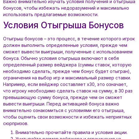
Важно внимательно изучать условия получения и отыгрыша
бонусов, чтобы избежать недоразумений и максимально
использовать предлагаемые возможности.
Условия Отыгрыша Бонусов
Отыгрыш бонусов – это процесс, в течение которого игрок
должен выполнить определенные условия, прежде чем
сможет вывести выигрыши, полученные с использованием
бонуса. Обычно условия отыгрыша включают в себя
определенный размер вейджера (суммы ставок, которую
необходимо сделать, прежде чем бонус будет отыгран),
ограничения на выбор игр и максимальный размер ставки.
Например, если вейджер составляет x30, это означает,
что игроку необходимо сделать ставок на сумму, в 30 раз
превышающую сумму бонуса, прежде чем он сможет
вывести выигрыши. Перед активацией бонуса важно
внимательно ознакомиться с условиями его отыгрыша,
чтобы оценить свои возможности и избежать неприятных
сюрпризов.
Внимательно прочитайте правила и условия акции.
Учитывайте размер вейджера и ограничения на