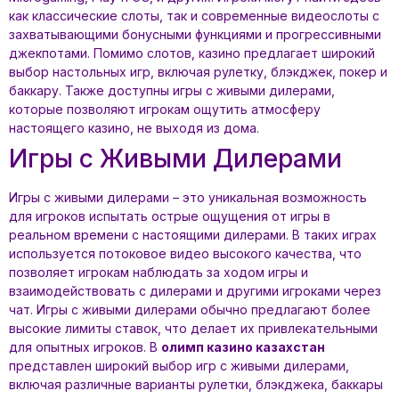
как классические слоты, так и современные видеослоты с
захватывающими бонусными функциями и прогрессивными
джекпотами. Помимо слотов, казино предлагает широкий
выбор настольных игр, включая рулетку, блэкджек, покер и
баккару. Также доступны игры с живыми дилерами,
которые позволяют игрокам ощутить атмосферу
настоящего казино, не выходя из дома.
Игры с Живыми Дилерами
Игры с живыми дилерами – это уникальная возможность
для игроков испытать острые ощущения от игры в
реальном времени с настоящими дилерами. В таких играх
используется потоковое видео высокого качества, что
позволяет игрокам наблюдать за ходом игры и
взаимодействовать с дилерами и другими игроками через
чат. Игры с живыми дилерами обычно предлагают более
высокие лимиты ставок, что делает их привлекательными
для опытных игроков. В
олимп казино казахстан
представлен широкий выбор игр с живыми дилерами,
включая различные варианты рулетки, блэкджека, баккары