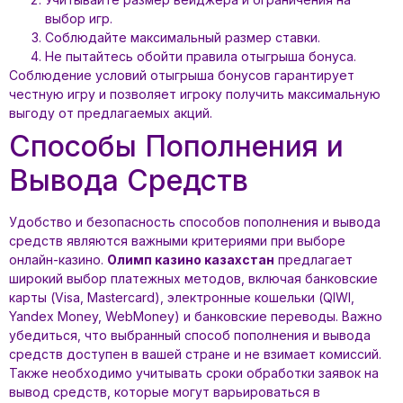
выбор игр.
Соблюдайте максимальный размер ставки.
Не пытайтесь обойти правила отыгрыша бонуса.
Соблюдение условий отыгрыша бонусов гарантирует
честную игру и позволяет игроку получить максимальную
выгоду от предлагаемых акций.
Способы Пополнения и
Вывода Средств
Удобство и безопасность способов пополнения и вывода
средств являются важными критериями при выборе
онлайн-казино.
Олимп казино казахстан
предлагает
широкий выбор платежных методов, включая банковские
карты (Visa, Mastercard), электронные кошельки (QIWI,
Yandex Money, WebMoney) и банковские переводы. Важно
убедиться, что выбранный способ пополнения и вывода
средств доступен в вашей стране и не взимает комиссий.
Также необходимо учитывать сроки обработки заявок на
вывод средств, которые могут варьироваться в