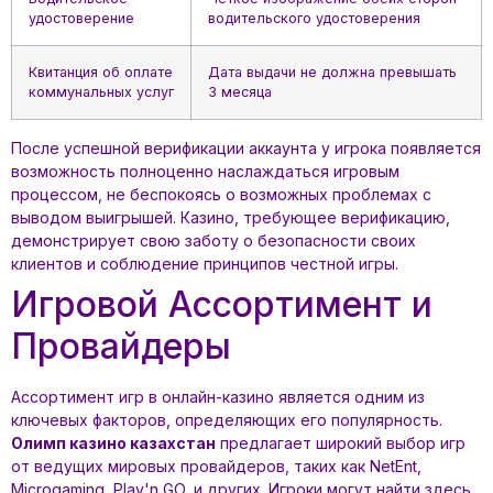
удостоверение
водительского удостоверения
Квитанция об оплате
Дата выдачи не должна превышать
коммунальных услуг
3 месяца
После успешной верификации аккаунта у игрока появляется
возможность полноценно наслаждаться игровым
процессом, не беспокоясь о возможных проблемах с
выводом выигрышей. Казино, требующее верификацию,
демонстрирует свою заботу о безопасности своих
клиентов и соблюдение принципов честной игры.
Игровой Ассортимент и
Провайдеры
Ассортимент игр в онлайн-казино является одним из
ключевых факторов, определяющих его популярность.
Олимп казино казахстан
предлагает широкий выбор игр
от ведущих мировых провайдеров, таких как NetEnt,
Microgaming, Play'n GO, и других. Игроки могут найти здесь