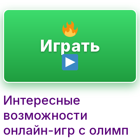
Играть
Интересные
возможности
онлайн-игр с олимп