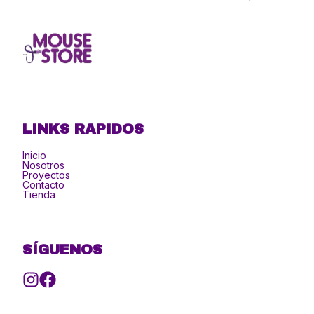
LINKS RAPIDOS
Inicio
Nosotros
Proyectos
Contacto
Tienda
SÍGUENOS