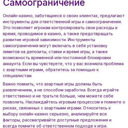
Самоограничение
Онлайн-казино, заботящиеся о своих клиентах, предлагают
инструменты для ответственной игры и самоограничения.
Это позволяет игрокам контролировать свои расходы и
время, проводимое в казино, а также предотвращать
развитие игровой зависимости. Инструменты
самоограничения могут включать в себя установку
лимитов на депозиты, ставки и время игры, а также
возможность временной или постоянной блокировки
аккаунта. Если вы чувствуете, что у вас возникла проблема
с азартными играми, обратитесь за помощью к
специалистам.
Важно помнить, что азартные игры должны быть
развлечением, а не способом заработка. Всегда играйте
ответственно и не тратьте больше, чем можете себе
позволить. Наслаждайтесь игровым процессом и помните о
рисках, связанных с азартными играми. Относитесь к
выбору онлайн-казино серьезно, анализируйте все
факторы, рассматривайте доступные предложения и
всегда помните об ответственном подходе к игре.