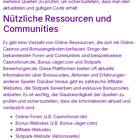
mehrere Quellen zu prüfen, um sicherzustellen, dass man den
aktuellsten und gültigen Code erhält.
Nützliche Ressourcen und
Communities
Es gibt eine Vielzahl von Online-Ressourcen, die sich mit Online-
Casinos und Bonusangeboten befassen. Einige der
bekanntesten Foren und Communities sind beispielsweise
Casinoforum.de, Bonus-Jäger.com und Slotpark-
Bewertungen.de. Diese Plattformen bieten oft aktuelle
Informationen über Bonuscodes, Aktionen und Erfahrungen
anderer Spieler. Darüber hinaus gibt es zahlreiche Affiliate-
Websites, die Slotpark bewerben und exklusive Bonuscodes
anbieten. Es ist wichtig, die Glaubwürdigkeit der Quellen zu
prüfen und sicherzustellen, dass die Informationen aktuell und
verlässlich sind.
Online-Foren (z.B. Casinoforum.de)
Bonus-Websites (z.B. Bonus-Jäger.com)
Affiliate-Websites
Slotpark-Website (Aktionsseite)