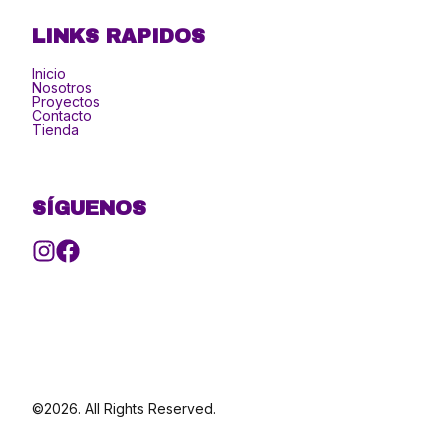
LINKS RAPIDOS
Inicio
Nosotros
Proyectos
Contacto
Tienda
SÍGUENOS
©2026.
All Rights Reserved.