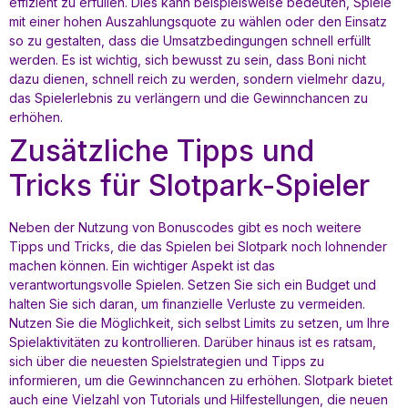
effizient zu erfüllen. Dies kann beispielsweise bedeuten, Spiele
mit einer hohen Auszahlungsquote zu wählen oder den Einsatz
so zu gestalten, dass die Umsatzbedingungen schnell erfüllt
werden. Es ist wichtig, sich bewusst zu sein, dass Boni nicht
dazu dienen, schnell reich zu werden, sondern vielmehr dazu,
das Spielerlebnis zu verlängern und die Gewinnchancen zu
erhöhen.
Zusätzliche Tipps und
Tricks für Slotpark-Spieler
Neben der Nutzung von Bonuscodes gibt es noch weitere
Tipps und Tricks, die das Spielen bei Slotpark noch lohnender
machen können. Ein wichtiger Aspekt ist das
verantwortungsvolle Spielen. Setzen Sie sich ein Budget und
halten Sie sich daran, um finanzielle Verluste zu vermeiden.
Nutzen Sie die Möglichkeit, sich selbst Limits zu setzen, um Ihre
Spielaktivitäten zu kontrollieren. Darüber hinaus ist es ratsam,
sich über die neuesten Spielstrategien und Tipps zu
informieren, um die Gewinnchancen zu erhöhen. Slotpark bietet
auch eine Vielzahl von Tutorials und Hilfestellungen, die neuen