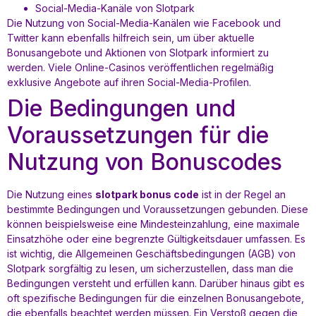
Social-Media-Kanäle von Slotpark
Die Nutzung von Social-Media-Kanälen wie Facebook und
Twitter kann ebenfalls hilfreich sein, um über aktuelle
Bonusangebote und Aktionen von Slotpark informiert zu
werden. Viele Online-Casinos veröffentlichen regelmäßig
exklusive Angebote auf ihren Social-Media-Profilen.
Die Bedingungen und
Voraussetzungen für die
Nutzung von Bonuscodes
Die Nutzung eines
slotpark bonus code
ist in der Regel an
bestimmte Bedingungen und Voraussetzungen gebunden. Diese
können beispielsweise eine Mindesteinzahlung, eine maximale
Einsatzhöhe oder eine begrenzte Gültigkeitsdauer umfassen. Es
ist wichtig, die Allgemeinen Geschäftsbedingungen (AGB) von
Slotpark sorgfältig zu lesen, um sicherzustellen, dass man die
Bedingungen versteht und erfüllen kann. Darüber hinaus gibt es
oft spezifische Bedingungen für die einzelnen Bonusangebote,
die ebenfalls beachtet werden müssen. Ein Verstoß gegen die