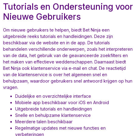
Tutorials en Ondersteuning voor
Nieuwe Gebruikers
Om nieuwe gebruikers te helpen, biedt Bet Ninja een
uitgebreide reeks tutorials en handleidingen. Deze zijn
beschikbaar via de website en in de app. De tutorials
behandelen verschillende onderwerpen, zoals het interpreteren
van de data, het gebruik van de geavanceerde zoekfilters en
het maken van effectieve weddenschappen. Daarnaast biedt
Bet Ninja ook klantenservice via e-mail en chat. De reactietijd
van de klantenservice is over het algemeen snel en
behulpzaam, waardoor gebruikers snel antwoord krijgen op hun
vragen.
Duidelijke en overzichtelijke interface
Mobiele app beschikbaar voor iOS en Android
Uitgebreide tutorials en handleidingen
Snelle en behulpzame klantenservice
Meerdere talen beschikbaar
Regelmatige updates met nieuwe functies en
verbeteringen