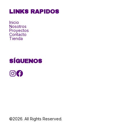
LINKS RAPIDOS
Inicio
Nosotros
Proyectos
Contacto
Tienda
SÍGUENOS
©2026.
All Rights Reserved.