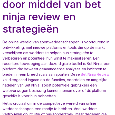
door middel van bet
ninja review en
strategieën
De online wereld van sportweddenschappen is voortdurend in
ontwikkeling, met nieuwe platforms en tools die op de markt
verschijnen om wedders te helpen hun strategieën te
verbeteren en potentieel hun winst te maximaliseren. Een
recentere toevoeging aan deze digitale toolkit is Bet Ninja, een
platform dat beweert geavanceerde analyses en inzichten te
bieden in een breed scala aan sporten. Deze
Bet Ninja Review
zal diepgaand ingaan op de functies, voordelen en mogelijke
nadelen van Bet Ninja, zodat potentiële gebruikers een
weloverwogen beslissing kunnen nemen over of dit platform
geschikt is voor hun behoeften.
Het is cruciaal om in de competitieve wereld van online
weddenschappen een randje te hebben. Veel wedders
vertrouwen op intuïtie of basisonderzoek, maar degenen die