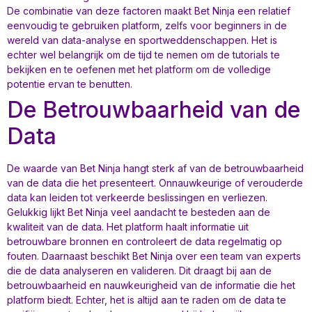
De combinatie van deze factoren maakt Bet Ninja een relatief
eenvoudig te gebruiken platform, zelfs voor beginners in de
wereld van data-analyse en sportweddenschappen. Het is
echter wel belangrijk om de tijd te nemen om de tutorials te
bekijken en te oefenen met het platform om de volledige
potentie ervan te benutten.
De Betrouwbaarheid van de
Data
De waarde van Bet Ninja hangt sterk af van de betrouwbaarheid
van de data die het presenteert. Onnauwkeurige of verouderde
data kan leiden tot verkeerde beslissingen en verliezen.
Gelukkig lijkt Bet Ninja veel aandacht te besteden aan de
kwaliteit van de data. Het platform haalt informatie uit
betrouwbare bronnen en controleert de data regelmatig op
fouten. Daarnaast beschikt Bet Ninja over een team van experts
die de data analyseren en valideren. Dit draagt bij aan de
betrouwbaarheid en nauwkeurigheid van de informatie die het
platform biedt. Echter, het is altijd aan te raden om de data te