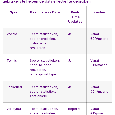
gebruikers te helpen de data effectief te gebruiken.
Sport
Beschikbare Data
Real-
Kosten
Time
Updates
Voetbal
Team statistieken,
Ja
Vanaf
speler profielen,
€29/maand
historische
resultaten
Tennis
Speler statistieken,
Ja
Vanaf
head-to-head
€19/maand
resultaten,
ondergrond type
Basketbal
Team statistieken,
Ja
Vanaf
speler statistieken,
€24/maand
shot charts
Volleybal
Team statistieken,
Beperkt
Vanaf
speler profielen,
€15/maand