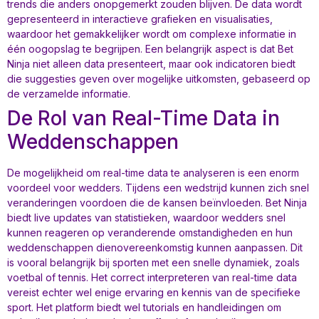
trends die anders onopgemerkt zouden blijven. De data wordt
gepresenteerd in interactieve grafieken en visualisaties,
waardoor het gemakkelijker wordt om complexe informatie in
één oogopslag te begrijpen. Een belangrijk aspect is dat Bet
Ninja niet alleen data presenteert, maar ook indicatoren biedt
die suggesties geven over mogelijke uitkomsten, gebaseerd op
de verzamelde informatie.
De Rol van Real-Time Data in
Weddenschappen
De mogelijkheid om real-time data te analyseren is een enorm
voordeel voor wedders. Tijdens een wedstrijd kunnen zich snel
veranderingen voordoen die de kansen beïnvloeden. Bet Ninja
biedt live updates van statistieken, waardoor wedders snel
kunnen reageren op veranderende omstandigheden en hun
weddenschappen dienovereenkomstig kunnen aanpassen. Dit
is vooral belangrijk bij sporten met een snelle dynamiek, zoals
voetbal of tennis. Het correct interpreteren van real-time data
vereist echter wel enige ervaring en kennis van de specifieke
sport. Het platform biedt wel tutorials en handleidingen om