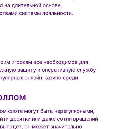
d на длительной основе,
ствами системы лояльности.
оим игрокам все необходимое для
дежную защиту и оперативную службу
пулярных онлайн-казино среди
роллом
том слоте могут быть нерегулярными,
ойти десятки или даже сотни вращений
 выпадет, он может значительно