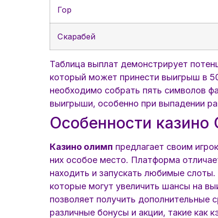
Гор
Скарабей
Таблица выплат демонстрирует потенц
который может принести выигрыш в 50
необходимо собрать пять символов фа
выигрыши, особенно при выпадении р
Особенности казино 
Казино олимп
предлагает своим игрок
них особое место. Платформа отличае
находить и запускать любимые слоты.
которые могут увеличить шансы на вы
позволяет получить дополнительные ср
различные бонусы и акции, такие как 