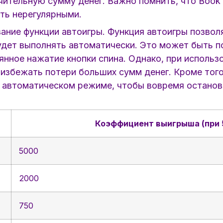
ительную сумму денег. Важно помнить, что Book 
ть нерегулярными.
вание функции автоигры. Функция автоигры позвол
дет выполнять автоматически. Это может быть пол
оянное нажатие кнопки спина. Однако, при исполь
 избежать потери больших сумм денег. Кроме тог
в автоматическом режиме, чтобы вовремя останови
Коэффициент выигрыша (при 5
5000
2000
750