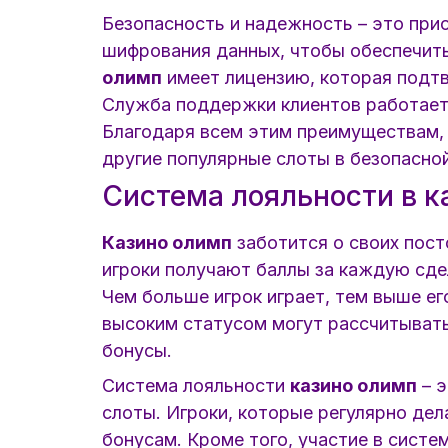
Безопасность и надежность – это при
шифрования данных, чтобы обеспечить
олимп
имеет лицензию, которая подт
Служба поддержки клиентов работает 
Благодаря всем этим преимуществам
другие популярные слоты в безопасно
Система лояльности в 
Казино олимп
заботится о своих пост
игроки получают баллы за каждую сде
Чем больше игрок играет, тем выше ег
высоким статусом могут рассчитывать
бонусы.
Система лояльности
казино олимп
– э
слоты. Игроки, которые регулярно дел
бонусам. Кроме того, участие в сист