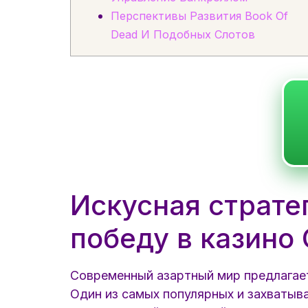
Перспективы Развития Book Of
Dead И Подобных Слотов
Искусная страте
победу в казино
Современный азартный мир предлагает
Один из самых популярных и захватыв