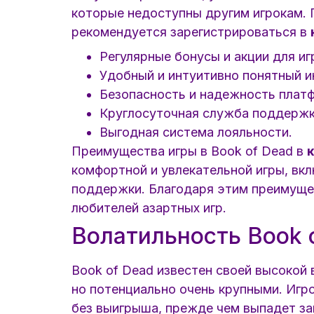
которые недоступны другим игрокам. П
рекомендуется зарегистрироваться в
Регулярные бонусы и акции для иг
Удобный и интуитивно понятный и
Безопасность и надежность плат
Круглосуточная служба поддержк
Выгодная система лояльности.
Преимущества игры в Book of Dead в
комфортной и увлекательной игры, в
поддержки. Благодаря этим преимущ
любителей азартных игр.
Волатильность Book 
Book of Dead известен своей высокой 
но потенциально очень крупными. Игро
без выигрыша, прежде чем выпадет за