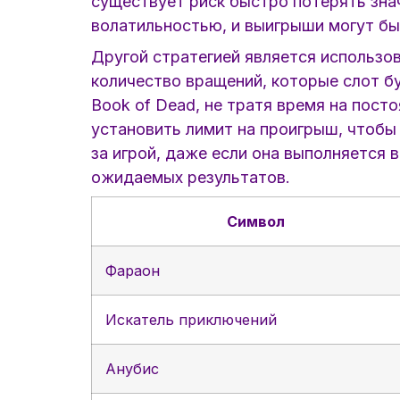
существует риск быстро потерять знач
волатильностью, и выигрыши могут бы
Другой стратегией является использо
количество вращений, которые слот бу
Book of Dead, не тратя время на пост
установить лимит на проигрыш, чтобы
за игрой, даже если она выполняется 
ожидаемых результатов.
Символ
Фараон
Искатель приключений
Анубис