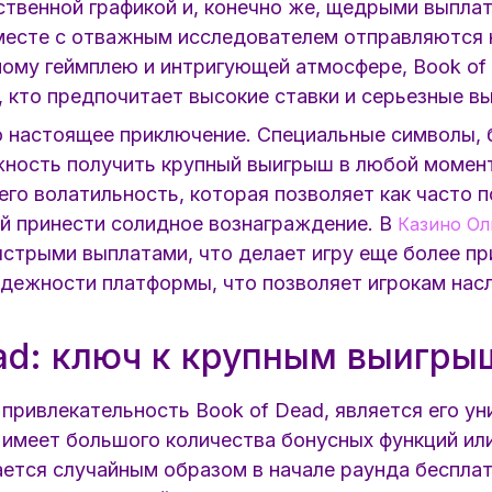
ственной графикой и, конечно же, щедрыми выплат
 вместе с отважным исследователем отправляются
ому геймплею и интригующей атмосфере, Book of 
, кто предпочитает высокие ставки и серьезные в
то настоящее приключение. Специальные символы,
ость получить крупный выигрыш в любой момент
его волатильность, которая позволяет как часто 
й принести солидное вознаграждение. В
Казино О
ыстрыми выплатами, что делает игру еще более п
адежности платформы, что позволяет игрокам нас
ad: ключ к крупным выигр
ивлекательность Book of Dead, является его уни
е имеет большого количества бонусных функций ил
ется случайным образом в начале раунда бесплат