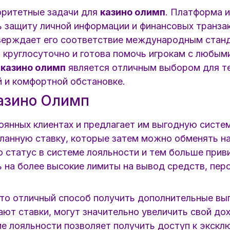
оритетные задачи для
казино олимп
. Платформа 
 защиту личной информации и финансовых транзак
верждает его соответствие международным станд
круглосуточно и готова помочь игрокам с любым
,
казино олимп
является отличным выбором для тех
й и комфортной обстановке.
казино Олимп
оянных клиентах и предлагает им выгодную систе
ланную ставку, которые затем можно обменять на
о статус в системе лояльности и тем больше приви
 на более высокие лимиты на вывод средств, пе
то отличный способ получить дополнительные выг
ают ставки, могут значительно увеличить свой до
еме лояльности позволяет получить доступ к экск