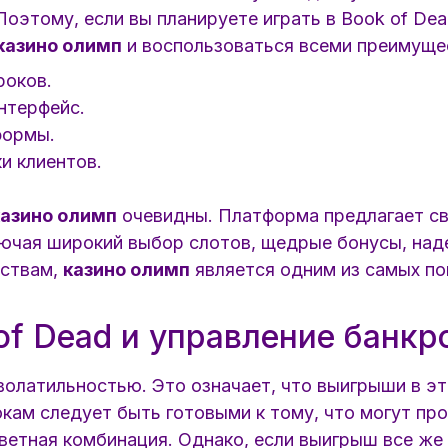
оэтому, если вы планируете играть в Book of Dea
казино олимп
и воспользоваться всеми преимуще
роков.
нтерфейс.
формы.
и клиентов.
казино олимп
очевидны. Платформа предлагает св
ключая широкий выбор слотов, щедрые бонусы, на
ествам,
казино олимп
является одним из самых по
of Dead и управление банк
волатильностью. Это означает, что выигрыши в э
кам следует быть готовыми к тому, что могут пр
ветная комбинация. Однако, если выигрыш все же