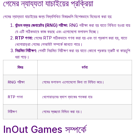
গেমের ন্যায্যতা যাচাইয়ের প্রক্রিয়া
গেমের ন্যায্যতা যাচাইয়ের জন্য নিম্নলিখিত বিষয়গুলি বিশেষভাবে বিবেচনা করা হয়:
র্যান্ডম নম্বর জেনারেটর (RNG) পরীক্ষা:
RNG পরীক্ষা করা হয় যাতে নিশ্চিত হওয়া যায়
যে এটি সঠিকভাবে কাজ করছে এবং এলোমেলো ফলাফল দিচ্ছে।
RTP গণনা:
গেমের RTP সঠিকভাবে গণনা করা হয় এবং তা প্রকাশ করা হয়, যাতে
খেলোয়াড়রা গেমের পেআউট সম্পর্কে জানতে পারে।
নিয়মিত নিরীক্ষণ:
গেমটি নিয়মিত নিরীক্ষণ করা হয় যাতে কোনো প্রকার ত্রুটি বা কারচুপি
ধরা পড়ে।
বিষয়
বর্ণনা
RNG পরীক্ষা
গেমের ফলাফল এলোমেলো কিনা তা নিশ্চিত করে।
RTP গণনা
খেলোয়াড়দের ক্যাশ ব্যাকের শতকরা হার
নিরীক্ষণ
গেমের স্বচ্ছতা নিশ্চিত করা হয়।
InOut Games সম্পর্কে