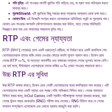
গতি বৃদ্ধি:
এই পাওয়ার-আপটি মুরগির গতি বাড়িয়ে দেয়, যা দ্রুত বাধা অতিক্রম করতে
সাহায্য করে।
সুরক্ষাShield:
এটি মুরগিকে কিছু সময়ের জন্য শত্রুদের আক্রমণ থেকে রক্ষা করে।
বোনাস ডিম:
এই ডিমগুলি সংগ্রহ করলে খেলোয়াড়রা অতিরিক্ত পয়েন্ট বা পুরস্কার পায়।
বোনাস এবং পাওয়ার-আপগুলি কৌশলগতভাবে ব্যবহার করা উচিত, যাতে গেমের পরিস্থিতি
নিয়ন্ত্রণে রাখা যায় এবং সাফল্যের সম্ভাবনা বৃদ্ধি পায়।
RTP এবং গেমের ন্যায্যতা
RTP (রিটার্ন টু প্লেয়ার) হলো একটি গুরুত্বপূর্ণ মেট্রিক, যা নির্ধারণ করে একটি ক্যাসিনো গেম
খেলোয়াড়দেরকে তাদের বাজি ফেরত দেওয়ার ক্ষেত্রে কতটা সুযোগ প্রদান করে। চিকেন রোড
গেমের RTP ৯৮%, যা অত্যন্ত আকর্ষণীয় এবং বাজারের অন্যান্য গেমের তুলনায় অনেক বেশি।
এর অর্থ হলো, দীর্ঘমেয়াদে খেলোয়াড়রা তাদের বাজির ৯৮% ফেরত পাওয়ার সম্ভাবনা রাখে।
উচ্চ RTP এর সুবিধা
উচ্চ RTP থাকার কারণে, চিকেন রোড গেমটি খেলোয়াড়দের মধ্যে জনপ্রিয়তা লাভ করেছে। এটি
খেলোয়াড়দের জন্য একটি ন্যায্য এবং স্বচ্ছ গেমিং অভিজ্ঞতা নিশ্চিত করে। গেমের ন্যায্যতা
নিশ্চিত করার জন্য, InOut Games একটি স্বাধীন পরীক্ষামূলক সংস্থা ব্যবহার করেছে, যারা
গেমের র্যান্ডম নম্বর জেনারেটর (RNG) পরীক্ষা করে দেখেছে। RNG নিশ্চিত করে যে গেমের
ফলাফল সম্পূর্ণরূপে এলোমেলো এবং কোনো প্রকার কারচুপি করা হয়নি।