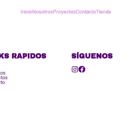
Inicio
Nosotros
Proyectos
Contacto
Tienda
KS RAPIDOS
SÍGUENOS
ros
tos
to