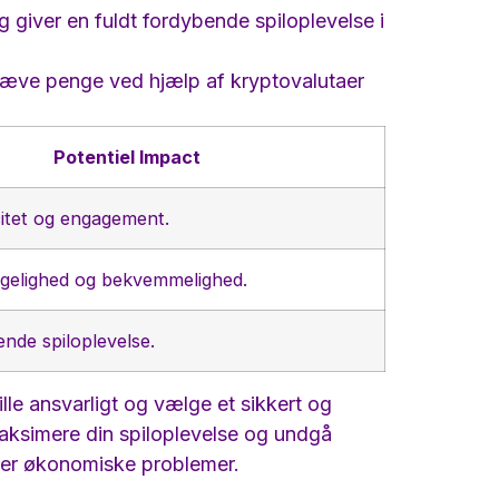
 giver en fuldt fordybende spiloplevelse i
 hæve penge ved hjælp af kryptovalutaer
Potentiel Impact
citet og engagement.
ngelighed og bekvemmelighed.
nde spiloplevelse.
le ansvarligt og vælge et sikkert og
 maksimere din spiloplevelse og undgå
 eller økonomiske problemer.