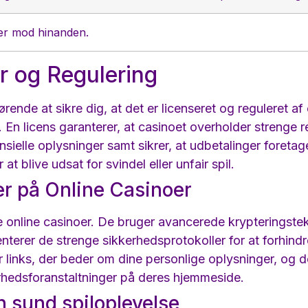
tser mod hinanden.
r og Regulering
ørende at sikre dig, at det er licenseret og reguleret 
n licens garanterer, at casinoet overholder strenge reg
nsielle oplysninger samt sikrer, at udbetalinger foretage
at blive udsat for svindel eller unfair spil.
er på Online Casinoer
øse online casinoer. De bruger avancerede krypteringste
terer de strenge sikkerhedsprotokoller for at forhind
inks, der beder om dine personlige oplysninger, og de
kerhedsforanstaltninger på deres hjemmeside.
en sund spiloplevelse