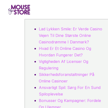
Lad Lykken Smile: Er Verde Casino
Vejen Til Dine Største Online
Casinodrømme I Danmark?
Hvad Er Et Online Casino Og
Hvordan Fungerer Det?
Vigtigheden Af Licenser Og
Regulering
Sikkerhedsforanstaltninger På
Online Casinoer
Ansvarligt Spil: Sørg For En Sund
Spiloplevelse
Bonusser Og Kampagner: Fordele
Og Ulemper