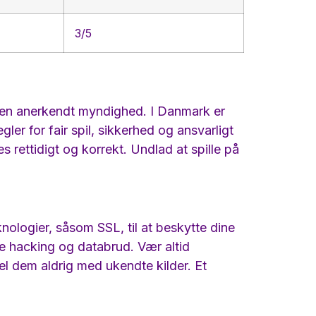
3/5
af en anerkendt myndighed. I Danmark er
ler for fair spil, sikkerhed og ansvarligt
s rettidigt og korrekt. Undlad at spille på
knologier, såsom SSL, til at beskytte dine
re hacking og databrud. Vær altid
l dem aldrig med ukendte kilder. Et