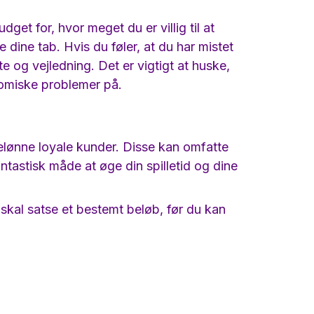
get for, hvor meget du er villig til at
te dine tab. Hvis du føler, at du har mistet
te og vejledning. Det er vigtigt at huske,
onomiske problemer på.
belønne loyale kunder. Disse kan omfatte
tastisk måde at øge din spilletid og dine
skal satse et bestemt beløb, før du kan