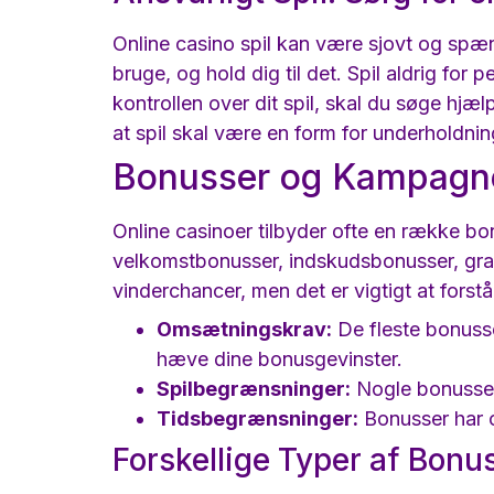
Online casino spil kan være sjovt og spænde
bruge, og hold dig til det. Spil aldrig for p
kontrollen over dit spil, skal du søge hjæl
at spil skal være en form for underholdnin
Bonusser og Kampagne
Online casinoer tilbyder ofte en række bo
velkomstbonusser, indskudsbonusser, grat
vinderchancer, men det er vigtigt at forstå
Omsætningskrav:
De fleste bonusse
hæve dine bonusgevinster.
Spilbegrænsninger:
Nogle bonusser
Tidsbegrænsninger:
Bonusser har o
Forskellige Typer af Bonu