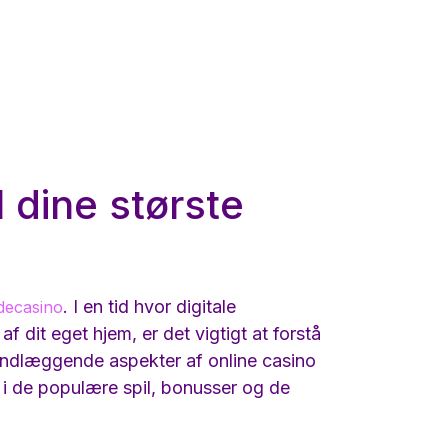
l dine største
. I en tid hvor digitale
decasino
dit eget hjem, er det vigtigt at forstå
rundlæggende aspekter af online casino
d i de populære spil, bonusser og de