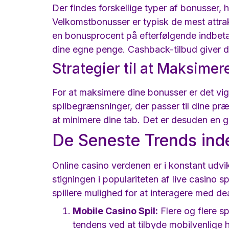
Der findes forskellige typer af bonusser,
Velkomstbonusser er typisk de mest attrak
en bonusprocent på efterfølgende indbetali
dine egne penge. Cashback-tilbud giver di
Strategier til at Maksime
For at maksimere dine bonusser er det vi
spilbegrænsninger, der passer til dine pr
at minimere dine tab. Det er desuden en 
De Seneste Trends inde
Online casino verdenen er i konstant udv
stigningen i populariteten af live casino 
spillere mulighed for at interagere med deal
Mobile Casino Spil:
Flere og flere sp
tendens ved at tilbyde mobilvenlige