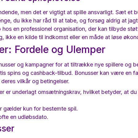
nde, men det er vigtigt at spille ansvarligt. Sæt et bud
enge, du ikke har råd til at tabe, og forsøg aldrig at jag
p hos en professionel organisation, der kan tilbyde støt
g, ikke en kilde til indkomst eller en måde at løse øk
r: Fordele og Ulemper
nusser og kampagner for at tiltrække nye spillere og 
is spins og cashback-tilbud. Bonusser kan være en fan
 deres vilkår og betingelser.
r er underlagt omsætningskrav, hvilket betyder, at du 
 gælder kun for bestemte spil.
fte en udløbsdato.
sser