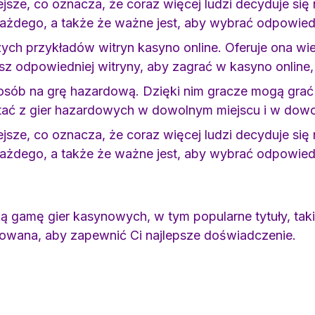
jsze, co oznacza, że coraz więcej ludzi decyduje się 
 każdego, a także że ważne jest, aby wybrać odpowied
ych przykładów witryn kasyno online. Oferuje ona wiel
sz odpowiedniej witryny, aby zagrać w kasyno onlin
osób na grę hazardową. Dzięki nim gracze mogą gra
stać z gier hazardowych w dowolnym miejscu i w dowo
jsze, co oznacza, że coraz więcej ludzi decyduje się 
 każdego, a także że ważne jest, aby wybrać odpowied
gamę gier kasynowych, w tym popularne tytuły, takie 
lizowana, aby zapewnić Ci najlepsze doświadczenie.