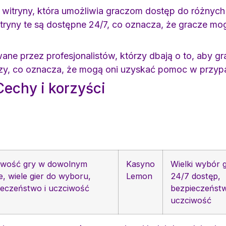
j witryny, która umożliwia graczom dostęp do różnych 
Witryny te są dostępne 24/7, co oznacza, że gracze m
ane przez profesjonalistów, którzy dbają o to, aby gr
zy, co oznacza, że mogą oni uzyskać pomoc w przyp
Cechy i korzyści
iwość gry w dowolnym
Kasyno
Wielki wybór g
e, wiele gier do wyboru,
Lemon
24/7 dostęp,
ieczeństwo i uczciwość
bezpieczeństw
uczciwość