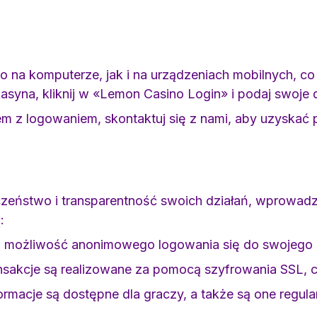
 na komputerze, jak i na urządzeniach mobilnych, co
syna, kliknij w «Lemon Casino Login» i podaj swoje 
lem z logowaniem, skontaktuj się z nami, aby uzyskać
eństwo i transparentność swoich działań, wprowadzi
:
 możliwość anonimowego logowania się do swojego 
nsakcje są realizowane za pomocą szyfrowania SSL,
ormacje są dostępne dla graczy, a także są one regula