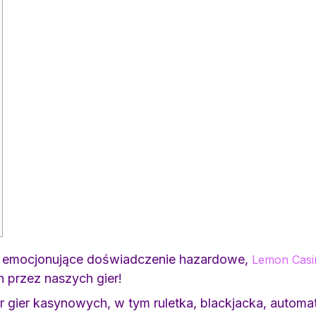
uje emocjonujące doświadczenie hazardowe,
Lemon Casi
h przez naszych gier!
gier kasynowych, w tym ruletka, blackjacka, automat