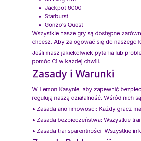
Jackpot 6000
Starburst
Gonzo’s Quest
Wszystkie nasze gry są dostępne zarówno
chcesz. Aby zalogować się do naszego ka
Jeśli masz jakiekolwiek pytania lub prob
pomóc Ci w każdej chwili.
Zasady i Warunki
W Lemon Kasynie, aby zapewnić bezpiecz
regulują naszą działalność. Wśród nich są
• Zasada anonimowości: Każdy gracz ma
• Zasada bezpieczeństwa: Wszystkie tra
• Zasada transparentności: Wszystkie inf