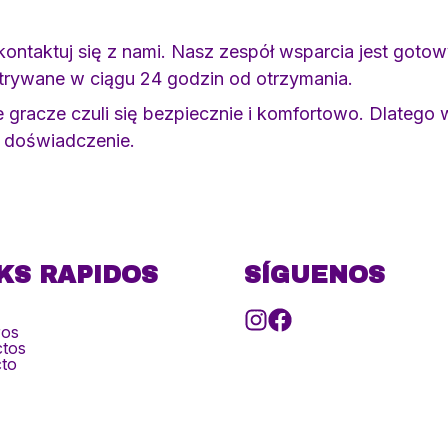
kontaktuj się z nami. Nasz zespół wsparcia jest got
trywane w ciągu 24 godzin od otrzymania.
gracze czuli się bezpiecznie i komfortowo. Dlatego 
e doświadczenie.
KS RAPIDOS
SÍGUENOS
ros
tos
to