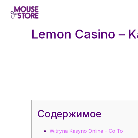
Lemon Casino – Ka
Содержимое
Witryna Kasyno Online – Co To