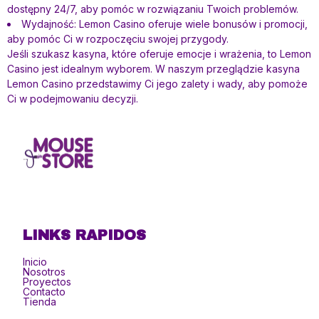
dostępny 24/7, aby pomóc w rozwiązaniu Twoich problemów.
Wydajność: Lemon Casino oferuje wiele bonusów i promocji,
aby pomóc Ci w rozpoczęciu swojej przygody.
Jeśli szukasz kasyna, które oferuje emocje i wrażenia, to Lemon
Casino jest idealnym wyborem. W naszym przeglądzie kasyna
Lemon Casino przedstawimy Ci jego zalety i wady, aby pomoże
Ci w podejmowaniu decyzji.
LINKS RAPIDOS
Inicio
Nosotros
Proyectos
Contacto
Tienda