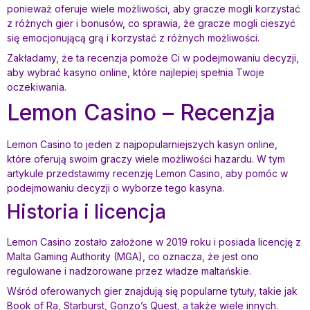
ponieważ oferuje wiele możliwości, aby gracze mogli korzystać
z różnych gier i bonusów, co sprawia, że gracze mogli cieszyć
się emocjonującą grą i korzystać z różnych możliwości.
Zakładamy, że ta recenzja pomoże Ci w podejmowaniu decyzji,
aby wybrać kasyno online, które najlepiej spełnia Twoje
oczekiwania.
Lemon Casino – Recenzja
Lemon Casino to jeden z najpopularniejszych kasyn online,
które oferują swoim graczy wiele możliwości hazardu. W tym
artykule przedstawimy recenzję Lemon Casino, aby pomóc w
podejmowaniu decyzji o wyborze tego kasyna.
Historia i licencja
Lemon Casino zostało założone w 2019 roku i posiada licencję z
Malta Gaming Authority (MGA), co oznacza, że jest ono
regulowane i nadzorowane przez władze maltańskie.
Wśród oferowanych gier znajdują się popularne tytuły, takie jak
Book of Ra, Starburst, Gonzo’s Quest, a także wiele innych.