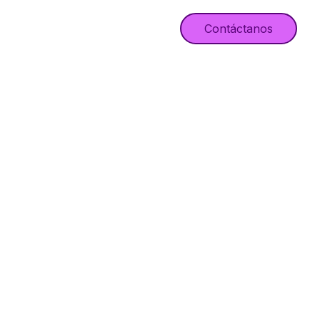
Contáctanos