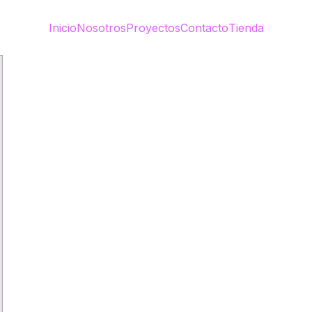
Inicio
Nosotros
Proyectos
Contacto
Tienda