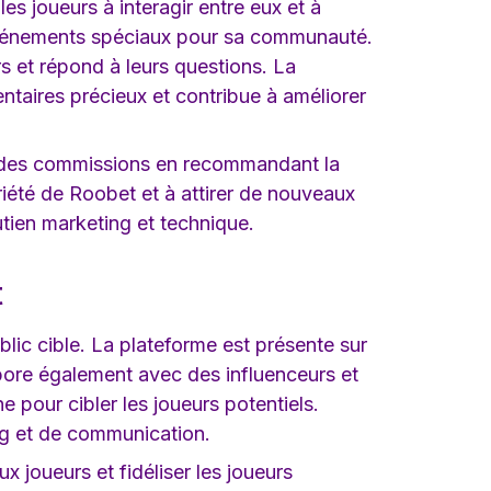
 joueurs à interagir entre eux et à
 événements spéciaux pour sa communauté.
s et répond à leurs questions. La
taires précieux et contribue à améliorer
r des commissions en recommandant la
oriété de Roobet et à attirer de nouveaux
utien marketing et technique.
t
lic cible. La plateforme est présente sur
abore également avec des influenceurs et
 pour cibler les joueurs potentiels.
ng et de communication.
joueurs et fidéliser les joueurs