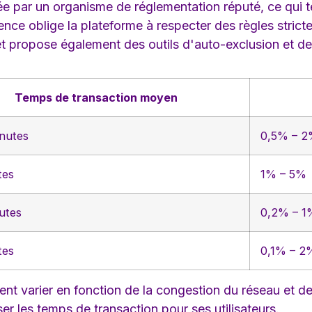
ée par un organisme de réglementation réputé, ce qui
cence oblige la plateforme à respecter des règles strict
 propose également des outils d'auto-exclusion et de l
Temps de transaction moyen
nutes
0,5% – 
tes
1% – 5%
utes
0,2% – 1
tes
0,1% – 2
vent varier en fonction de la congestion du réseau et d
ser les temps de transaction pour ses utilisateurs.