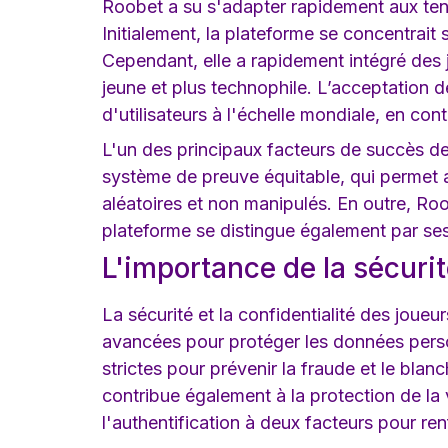
Roobet a su s'adapter rapidement aux tend
Initialement, la plateforme se concentrait 
Cependant, elle a rapidement intégré des j
jeune et plus technophile. L’acceptation 
d'utilisateurs à l'échelle mondiale, en cont
L'un des principaux facteurs de succès de
système de preuve équitable, qui permet aux
aléatoires et non manipulés. En outre, Roob
plateforme se distingue également par ses p
L'importance de la sécurit
La sécurité et la confidentialité des joue
avancées pour protéger les données perso
strictes pour prévenir la fraude et le bla
contribue également à la protection de la 
l'authentification à deux facteurs pour ren