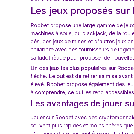
Les jeux proposés sur 
Roobet propose une large gamme de jeux, 
machines à sous, du blackjack, de la roul
dés, des jeux de mines et d'autres jeux o
collabore avec des fournisseurs de logiciel
sa ludothèque pour proposer de nouvelles 
Un des jeux les plus populaires sur Roobet
flèche. Le but est de retirer sa mise avant
élevé. Roobet propose également des jeux d
à comprendre, ce qui les rend accessibles
Les avantages de jouer s
Jouer sur Roobet avec des cryptomonnaie
souvent plus rapides et moins chères que 
d'anonymat, ce qui peut être un atout pou