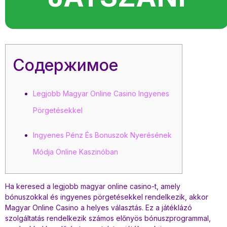
Содержимое
Legjobb Magyar Online Casino Ingyenes
Pörgetésekkel
Ingyenes Pénz És Bonuszok Nyerésének
Módja Online Kaszinóban
Ha keresed a legjobb magyar online casino-t, amely
bónuszokkal és ingyenes pörgetésekkel rendelkezik, akkor
Magyar Online Casino a helyes választás. Ez a játéklázó
szolgáltatás rendelkezik számos előnyös bónuszprogrammal,