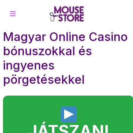
Magyar Online Casino
bónuszokkal és
ingyenes
pörgetésekkel
JÁTSZANI