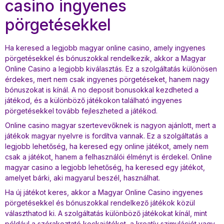
casino ingyenes
pörgetésekkel
Ha keresed a legjobb magyar online casino, amely ingyenes
pörgetésekkel és bónuszokkal rendelkezik, akkor a Magyar
Online Casino a legjobb kiválasztás. Ez a szolgáltatás különösen
érdekes, mert nem csak ingyenes pörgetéseket, hanem nagy
bónuszokat is kínál. A no deposit bonusokkal kezdheted a
játékod, és a különböző játékokon található ingyenes
pörgetésekkel tovább fejleszheted a játékod.
Online casino magyar szertevevőknek is nagyon ajánlott, mert a
játékok magyar nyelvre is fordítva vannak. Ez a szolgáltatás a
legjobb lehetőség, ha keresed egy online játékot, amely nem
csak a játékot, hanem a felhasználói élményt is érdekel. Online
magyar casino a legjobb lehetőség, ha keresed egy játékot,
amelyet bárki, aki magyarul beszél, használhat.
Ha új játékot keres, akkor a Magyar Online Casino ingyenes
pörgetésekkel és bónuszokkal rendelkező játékok közül
választhatod ki. A szolgáltatás különböző játékokat kínál, mint
például a szórakoztató kockajátékot, a kreatív szimulációt vagy