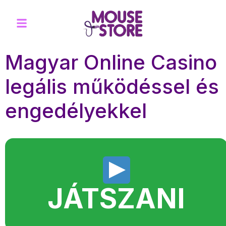
Magyar Online Casino
legális működéssel és
engedélyekkel
JÁTSZANI