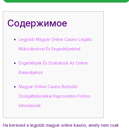
Содержимое
Legjobb Magyar Online Casino Legális
Működésével És Engedélyekkel
Engedélyek És Szabályok Az Online
Kalandjaihoz
Magyar Online Casino Biztosító
Szolgáltatásokkal Kapcsolatos Fontos
Információk
Ha keresed a legjobb magyar online kasino, amely nem csak